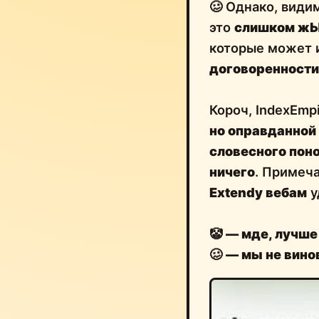
🥴 Однако, види
это
слишком ж
которые может и
договоренности
Короч, IndexEmp
но оправданной
словесного пон
ничего
. Примеч
Extendy вебам
у
🤡
— мде, лучше
🥴
— мы не вино