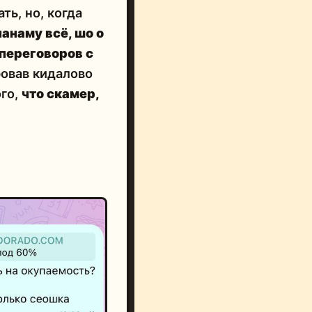
ть, но, когда
панаму всё, шо о
 переговоров с
ровав кидалово
ого,
что скамер,