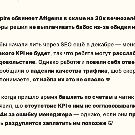
pire обвиняет Affgems в скаме на 30к вечнозе
оры решил
не выплачивать бабос из-за обидки 
ебы начали лить через SEO ещё в декабре — мен
акого KPI не будет
, так что ребята могут
расслаб
удовольствие
. Однако работяги
повели себя отв
сообщали о
падении качества трафика
, шоб ско
 понимаете,
от наёпа их это не спасло
💋
т, когда пришло время
башлять по счетам
в чатик
ъявил, шо
отсутствие KPI с ним не согласовывал
14к за ошибку менеджера
— однако, если они
п
ть
раздуплится заплатить им попозже
🦷