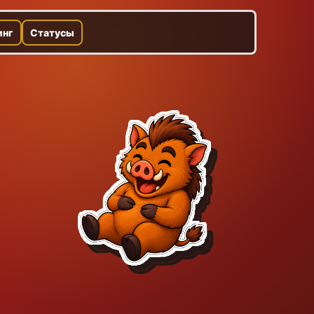
инг
Статусы