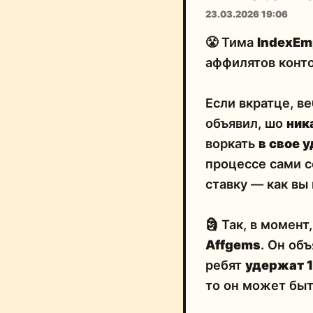
23.03.2026 19:06
😤 Тима
IndexEm
аффилятов конт
Если вкратце, в
объявил, шо
ник
воркать
в свое 
процессе сами 
ставку — как вы
🗿 Так, в момен
Affgems
. Он об
ребят
удержат 
то он может бы