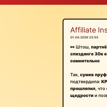
Affiliate Ins
01.04.2026 23:03
👀 Штош,
партнё
спиздинге 30к 
сомнительно
Так,
сумев пруф
подтвердила:
KP
прошляпил
, чт
щедрости
и поз