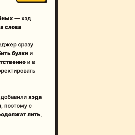
лёных
— хэд
на слова
еджер сразу
ить булки
и
етственно
и в
рректировать
 добавили
хэда
и
, поэтому с
родолжат лить
,