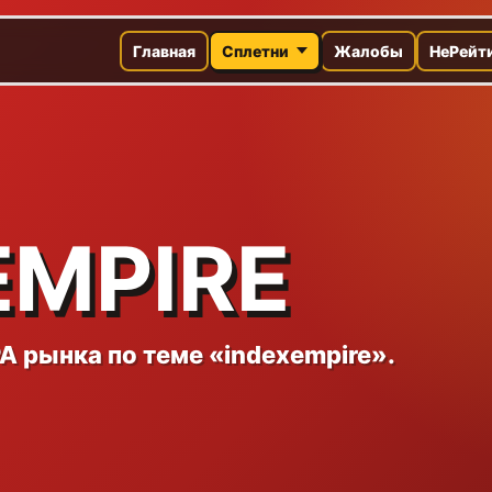
Главная
Сплетни
Жалобы
НеРейт
EMPIRE
 рынка по теме «indexempire».