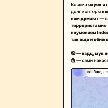
Весьма
охуев о
долг конторы
вы
нем думают
— в 
террористами»
неумением Inde
так ещё и обиж
🤡
— пздц, мув 
🗿 — сами накос