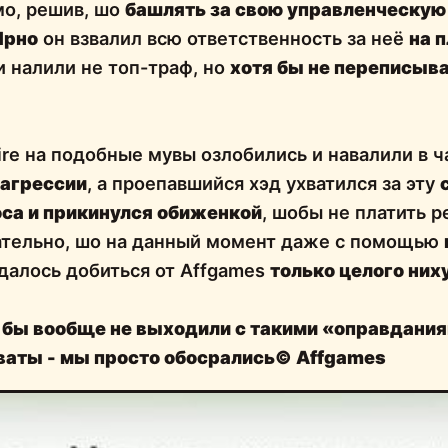
мо, решив, шо
башлять за свою управленческу
Ырно
он взвалил всю ответственность за неё
на п
 налили не топ-траф, но
хотя бы не переписыва
ire на подобные мувы озлобились и навалили в 
 агрессии
, а проепавшийся хэд ухватился за эту
оса и прикинулся обиженкой
, шобы не платить 
ательно, шо на данный момент даже с помощью
далось добиться от Affgames
только целого них
 бы вообще не выходили с такими «оправдани
ваты - мы просто обосрались© Affgames