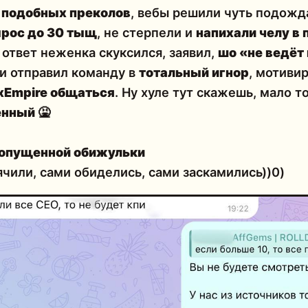
т подобных преколов
, вебы решили чуть подожда
рос до 30 тыщ
, не стерпели и
напихали челу в 
ответ неженка скуксился, заявил,
шо «не ведёт
и отправил команду в
тотальный игнор
, мотиви
xEmpire общаться
. Ну хуле тут скажешь, мало т
енный
🤮
попущенной обижульки
ячили, сами обиделись, сами заскамились))0)