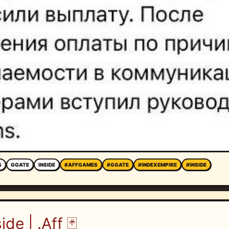
S
GGATE
INSIDE
#AFFGAMES
#GGATE
#INDEXEMPIRE
#INSIDE
ide | .Aff 🃏