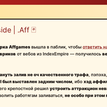
ide | .Aff 🃏
рка Affgames
вышла в паблик, чтобы
ответить н
евриков
от вебов из IndexEmpire — получилось
в
ануть залив не оч качественного трафа
, пэпэха
I был выставлен задним числом
, ибо
хэд аффи
о его крепостной решил
устроить аттракцион не
волить работягам заливаться,
не особо при этом