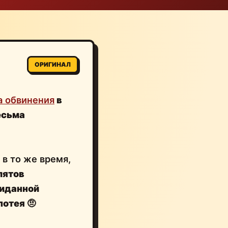
ОРИГИНАЛ
а обвинения
в
есьма
, в то же время,
лятов
виданной
 потея
🤨