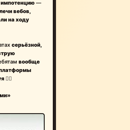
ю импотенцию
—
лечи вебов,
ли на ходу
чатах
серьёзной,
струю
ребятам
вообще
платформы
уя
🤷‍♂️
ями»