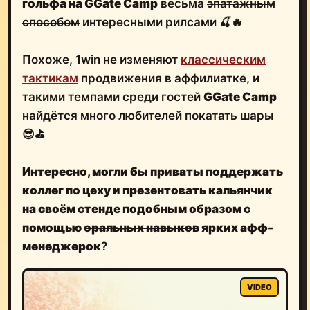
гольфа на GGate Camp
весьма
эпатажным
способом
интересными рилсами 🍒🔥
Похоже, 1win не изменяют
классическим
тактикам
продвижения в аффилиатке, и
такими темпами среди гостей
GGate Camp
найдётся много любителей покатать шары
😎⛳️
Интересно, могли бы
приваты
поддержать
коллег по цеху и
презентовать
кальянчик
на своём стенде подобным образом
с
помощью
оральных навыков
ярких афф-
менеджерок
?