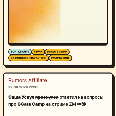
ТОН: ХВАЛЯТ
#1WIN
#GGATE CAMP
#АФФИЛИАТ-МАРКЕТИНГ
#МАРКЕТИНГ
Rumors Affiliate
22.08.2024 22:35
Саша Уснул
проснулся
ответил на вопросы
про
GGate Camp
на стриме ZM 💤🤓