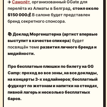
✈️
Самолёт
, организованный GGate для
перелёта из Алматы в Белград,
стоил около
$150 000
💰
В салоне будет представлен
бренд секретного спонсора.
📚
Доклад Моргенштерна
(артист впервые
выступит в качестве спикера
) будет
посвящён теме
развития личного бренда и
медийности.
Про бесплатные плюшки по билету на GG
Camp:
проход во все зоны, на все доклады,
на концерты 3-х хедлайнеров; бесплатный
фудкорт по жетонам и напитки на стендах,
пивной лагерь и несколько бесплатных
баров.