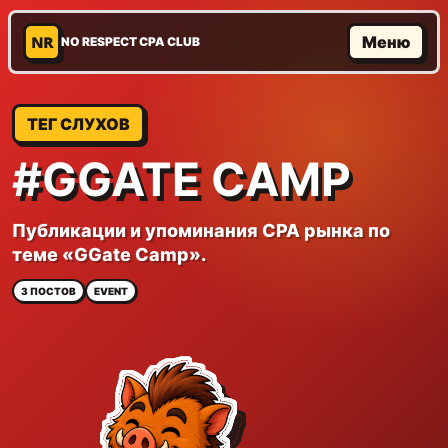
NR
Меню
NO RESPECT CPA CLUB
ТЕГ СЛУХОВ
#GGATE CAMP
Публикации и упоминания CPA рынка по
теме «GGate Camp».
3 ПОСТОВ
EVENT