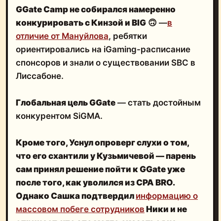
GGate Camp не собирался намеренно
конкурировать с Кинзой и BIG
🙃 —
в
отличие от Мануйлова
, ребятки
ориентировались на iGaming-расписание
спонсоров и знали о существовании SBC в
Лиссабоне.
Глобальная цель GGate
— стать достойным
конкурентом SiGMA.
Кроме того,
Уснул опроверг слухи о том,
что его схантили у Кузьмичевой
— парень
сам принял решение пойти к GGate уже
после того, как уволился из CPA BRO.
Однако Сашка подтвердил
информацию о
массовом побеге сотрудников
Ники и не