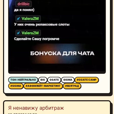
ТОН: НЕЙТРАЛЬНО
BIG
GGATE
SIGMA
#GGATE CAMP
#SIGMA
#АФФИЛЕЙТ-МАРКЕТИНГ
#БЕЛГРАД
Я ненавижу арбитраж