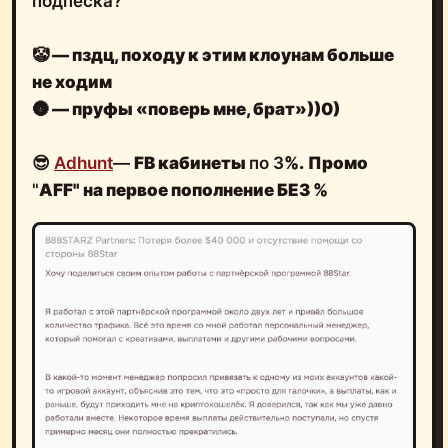
подпеска?
🤡
— пздц, походу к этим клоунам больше
не ходим
🌚
— пруфы «поверь мне, брат»))0)
😎
Adhunt
—
FB кабинеты
по 3
%.
Промо
"
AFF" на первое пополнение БЕЗ %