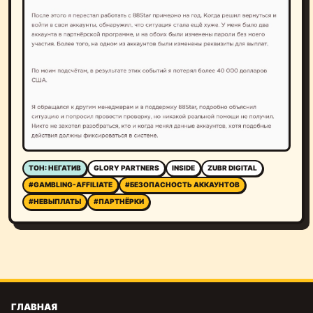
ТОН: НЕГАТИВ
GLORY PARTNERS
INSIDE
ZUBR DIGITAL
#GAMBLING-AFFILIATE
#БЕЗОПАСНОСТЬ АККАУНТОВ
#НЕВЫПЛАТЫ
#ПАРТНЁРКИ
ГЛАВНАЯ