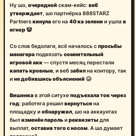
Ну шо,
очередной
скам-кейс:
веб
утверждает
, шо партнёрка 888STARZ
Partners
кинула
его на
40 ка зелени
и ушла
в
игнор
🤡
Со слов бедолаги, всё началось с
просьбы
манагера
подвязать
сомнительный
игровой акк
— спустя месяц перестали
капать кровные
, и веб
забил
на контору, так
и
не добившись объяснений
🥴
Вишенка
в этой ситухе
подъехала ток через
год
: работяга решил
вернуться
на
площадку и
обнаружил
, шо на аккаунтах
был
изменён пароль
и
реквизиты
для
выплат,
оставив того с носом
. А шо думает