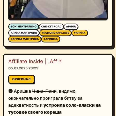
ТОН: НЕЙТРАЛЬНО
CRICKET ROAD
АРИНА
АРИНА МАНТРОВА
#RUMORS AFFILIATE
#АРИНА
#АРИНА МАНТРОВА
#АРИШКА
Affiliate Inside | .Aff 🃏
05.07.2025 23:25
ОРИГИНАЛ
🌚 Аришка
Чики-Пики
, видимо,
окончательно проиграла битву за
адекватность и
устроила соло-пляски на
тусовке своего кореша