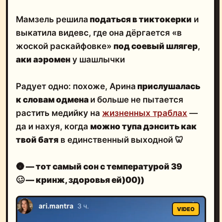
Мамзель решила
податься в тиктокерки
и
выкатила видевс, где она дёргается «в
жоской раскайфовке»
под соевый шлягер
,
аки аэромен
у шашлычки
Радует одно: похоже, Арина
прислушалась
к словам одмена
и больше не пытается
растить медийку на
жизненных траблах
—
да и нахуя, когда
можно тупа дэнсить как
твой батя
в единственный выходной 🦷
🌚
— тот самый сон с температурой 39
🥴
— кринж, здоровья ей)00))