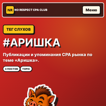
NR
Меню
NO RESPECT CPA CLUB
ТЕГ СЛУХОВ
#АРИШКА
Публикации и упоминания CPA рынка по
теме «Аришка».
3 ПОСТОВ
TOPIC