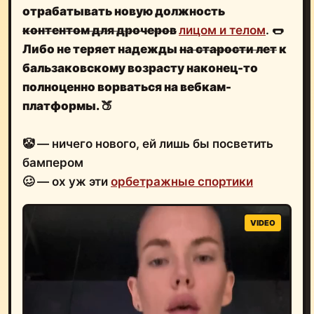
отрабатывать новую должность
контентом для дрочеров
лицом и телом
.
🌭
Либо не теряет надежды
на старости лет
к
бальзаковскому возрасту наконец-то
полноценно ворваться на вебкам-
платформы.
🍑
🤡 — ничего нового, ей лишь бы посветить
бампером
🥴 — ох уж эти
орбетражные спортики