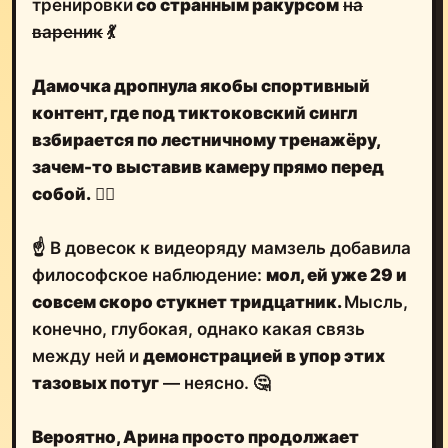
тренировки
со странным ракурсом
на
вареник
💃
Дамочка
дропнула якобы спортивный
контент
, где под тиктоковский сингл
взбирается по лестничному тренажёру,
зачем-то выставив камеру прямо перед
собой.
🤷‍♂️
☝️
В довесок к видеоряду мамзель добавила
философское наблюдение:
мол, ей уже 29 и
совсем скоро стукнет тридцатник.
Мысль,
конечно, глубокая, однако какая связь
между ней и
демонстрацией в упор этих
тазовых потуг
— неясно. 🤔
Вероятно, Арина просто продолжает