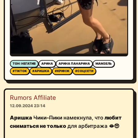
ТОН: НЕГАТИВ
АРИНА
АРИНА ПАНАРИНА
МАМЗЕЛЬ
#TIKTOK
#АРИШКА
#КРИНЖ
#СОЦСЕТИ
Rumors Affiliate
12.09.2024 23:14
Аришка
Чики-Пики
намекнула, что
любит
сниматься не только
для арбитража 🫦😎