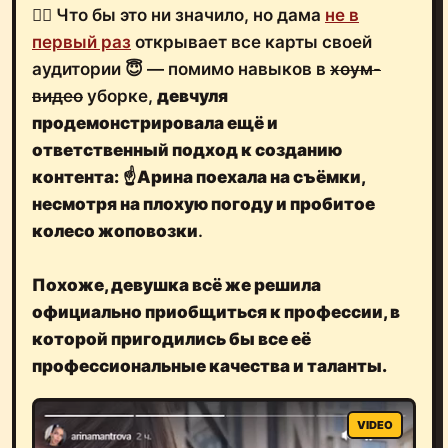
🤷‍♂️ Что бы это ни значило, но дама
не в
первый раз
открывает все карты своей
аудитории 😇 — помимо навыков в
хоум-
видео
уборке,
девчуля
продемонстрировала ещё и
ответственный подход к созданию
контента:
☝️
Арина поехала на съёмки,
несмотря на плохую погоду и пробитое
колесо жоповозки
.
Похоже,
девушка всё же решила
официально приобщиться к профессии
, в
которой пригодились бы все её
профессиональные качества и таланты.