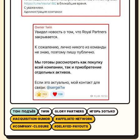
ТОН: ПОДЪЁБ
1WIN
GLORY PARTNERS
ИГОРЬ ЗОТЬКО
#ACQUISITION-RUMOR
#AFFILIATE-NETWORK
#COMPANY-CLOSURE
#DELAYED-PAYOUTS