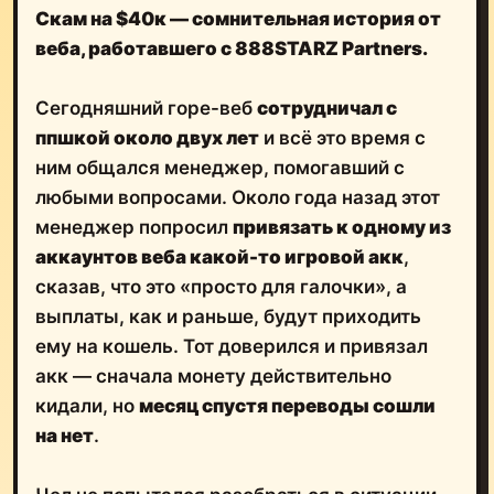
Скам на $40к — сомнительная история от
веба, работавшего с 888STARZ Partners.
Сегодняшний горе-веб
сотрудничал с
ппшкой около двух лет
и всё это время с
ним общался менеджер, помогавший с
любыми вопросами. Около года назад этот
менеджер попросил
привязать к одному из
аккаунтов веба какой-то игровой акк
,
сказав, что это «просто для галочки», а
выплаты, как и раньше, будут приходить
ему на кошель. Тот доверился и привязал
акк — сначала монету действительно
кидали, но
месяц спустя переводы сошли
на нет
.