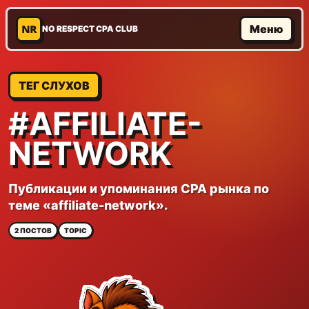
NR
Меню
NO RESPECT CPA CLUB
ТЕГ СЛУХОВ
#AFFILIATE-
NETWORK
Публикации и упоминания CPA рынка по
теме «affiliate-network».
2 ПОСТОВ
TOPIC