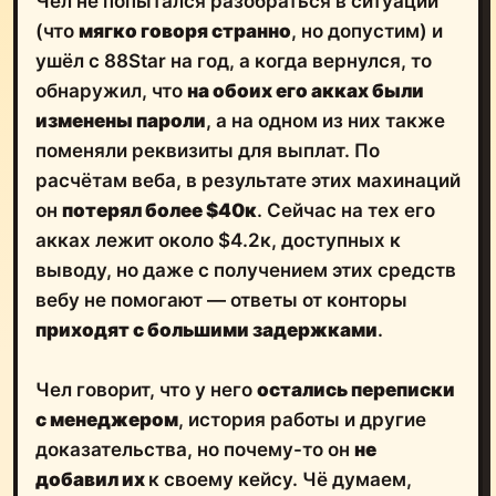
Чел не попытался разобраться в ситуации
(что
мягко говоря странно
, но допустим) и
ушёл с 88Star на год, а когда вернулся, то
обнаружил, что
на обоих его акках были
изменены пароли
, а на одном из них также
поменяли реквизиты для выплат. По
расчётам веба, в результате этих махинаций
он
потерял более $40к
. Сейчас на тех его
акках лежит около $4.2к, доступных к
выводу, но даже с получением этих средств
вебу не помогают — ответы от конторы
приходят с большими задержками
.
Чел говорит, что у него
остались переписки
с менеджером
, история работы и другие
доказательства, но почему-то он
не
добавил их
к своему кейсу. Чё думаем,