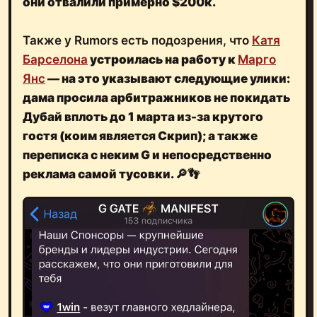
они отвалили примерно $200к.
Также у Rumors есть подозрения, что
Катя
Барселона
устроилась на работу к
Марго
Янс
— на это указывают следующие улики:
дама просила арбитражников не покидать
Дубай вплоть до 1 марта из-за крутого
гостя (коим является Скрип); а также
переписка с неким G и непосредственно
реклама самой тусовки. 🔎👣