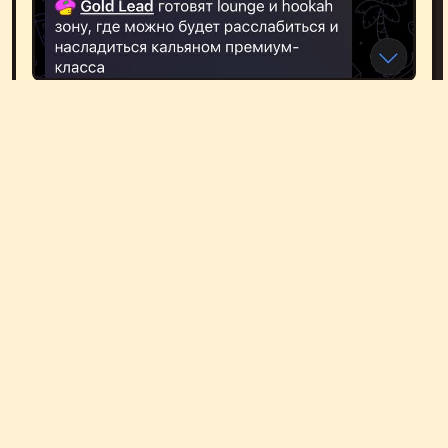
ТОН: НЕЙТРАЛЬНО
GGATE
PRIVATE.INC__
МАРГО ЯНС
#1WIN
#GGATE
#PIN-UP
#PRIVATE INC.
ГЛАВНАЯ
СПЛЕТНИ
ЖАЛОБЫ
НЕРЕЙТИНГ
ДОСКА