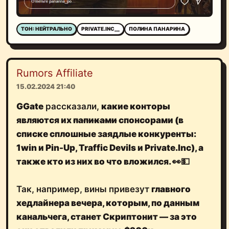
ТОН: НЕЙТРАЛЬНО
PRIVATE.INC__
ПОЛИНА ПАНАРИНА
Rumors Affiliate
15.02.2024 21:40
GGate
рассказали,
какие конторы
являются их
папиками
спонсорами (в
списке сплошные заядлые конкуренты:
1win и Pin-Up, Traffic Devils и Private.Inc
), а
также кто из них во что вложился. 👀💵
Так, например, вины привезут
главного
хедлайнера вечера, которым, по данным
канальчега, станет Скриптонит — за это