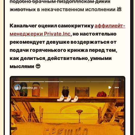
подобно брачным пиздопляскам диких
животных
в некачественном исполнении 💩
Канальчег
оценил самокритику
аффилиейт-
менеджерки Private.Inc
, но настоятельно
рекомендует девушке воздержаться от
подачи горяченького кринжа перед тем,
как делиться, действительно, умными
мыслями
😎