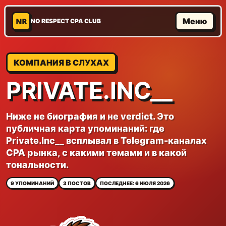
NR
Меню
NO RESPECT CPA CLUB
КОМПАНИЯ В СЛУХАХ
PRIVATE.INC__
Ниже не биография и не verdict. Это
публичная карта упоминаний: где
Private.Inc__ всплывал в Telegram-каналах
CPA рынка, с какими темами и в какой
тональности.
9 УПОМИНАНИЙ
3 ПОСТОВ
ПОСЛЕДНЕЕ: 6 ИЮЛЯ 2026