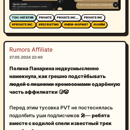
ТОН: НЕГАТИВ
PRIVATE
PRIVATE.INC__
PRIVATE INC
#PRIVATE INC.
#RECRUITING
#МЕМ-ФОРМАТ
#НАЙМ
Rumors Affiliate
27.05.2024 22:40
Полина Панарина
недвусмысленно
намекнула, как
грешно подстёбывать
людей с лишними хромосомами
одарённую
часть аффилиатки
🥲
🤡
Перед этим тусовка PVT не постеснялась
подолбить уши подписчиков 🎤—
ребята
вместе с водилой спели известный трек