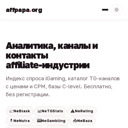
affpapa
.
org
Аналитика, каналы и
контакты
affiliate-индустрии
Индекс спроса iGaming, каталог TG-каналов
с ценами и CPM, базы C-level. Бесплатно,
без регистрации.
📈
📊
⚠️
NeBlask
NeTGStats
NeRating
💊
🎰
📥
NeNutra
NeGambling
NeBaza