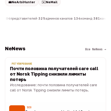
💼
✉️
NeArbiHunter
NeMail
н
·
804
представителей
·
325
админов каналов
·
134
команд
·
381
каналов
NeNews
Все NeNews →
РЕГУЛИРОВАНИЕ
Почти половина получателей care call
от Norsk Tipping снизили лимиты
потерь
Исследование: почти половина получателей care
call от Norsk Tipping снизили лимиты потерь.
08 авг · 1 мин
SEO