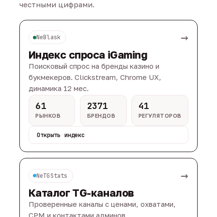
честными цифрами.
→
NeBlask
Индекс спроса iGaming
Поисковый спрос на бренды казино и
букмекеров. Clickstream, Chrome UX,
динамика 12 мес.
61
2371
41
РЫНКОВ
БРЕНДОВ
РЕГУЛЯТОРОВ
Открыть индекс
→
NeTGStats
Каталог TG-каналов
Проверенные каналы с ценами, охватами,
CPM и контактами админов.