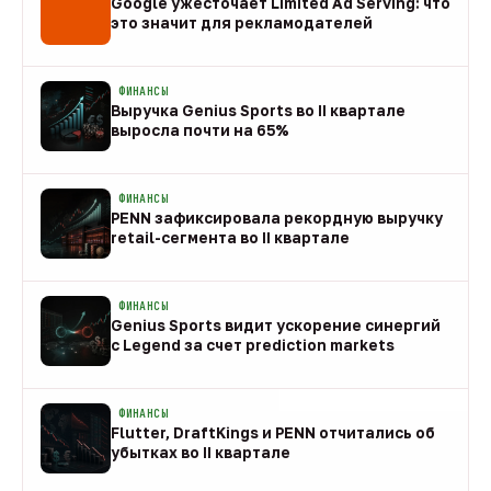
Google ужесточает Limited Ad Serving: что
это значит для рекламодателей
08 авг
ФИНАНСЫ
Выручка Genius Sports во II квартале
выросла почти на 65%
08 авг
ФИНАНСЫ
PENN зафиксировала рекордную выручку
retail-сегмента во II квартале
08 авг
ФИНАНСЫ
Genius Sports видит ускорение синергий
с Legend за счет prediction markets
08 авг
ФИНАНСЫ
Flutter, DraftKings и PENN отчитались об
убытках во II квартале
08 авг