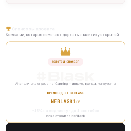
Спонсоры проекта
Компании, которые помогают держать аналитику открытой
ЗОЛОТОЙ СПОНСОР
AI-аналитика спроса на iGaming — индекс, тренды, конкуренты
ПРОМОКОД ОТ NEBLASK
NEBLASK1
−15% на подписку · до 1 сентября
пока строится NeBlask