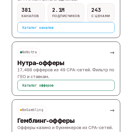
381
2.1M
243
КАНАЛОВ
ПОДПИСЧИКОВ
С ЦЕНАМИ
Каталог каналов
→
NeNutra
Нутра-офферы
17,488 офферов из 49 CPA-сетей. Фильтр по
ГЕО и ставкам.
Каталог офферов
→
NeGambling
Гемблинг-офферы
Офферы казино и букмекеров из CPA-сетей.