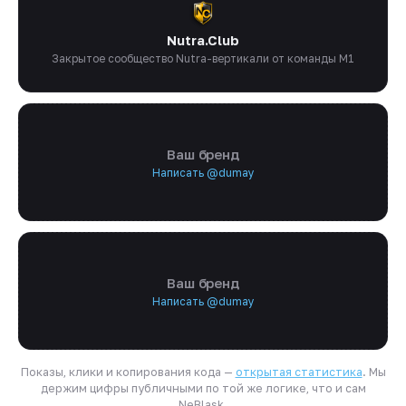
Nutra.Club
Закрытое сообщество Nutra-вертикали от команды M1
Ваш бренд
Написать @dumay
Ваш бренд
Написать @dumay
Показы, клики и копирования кода —
открытая статистика
. Мы
держим цифры публичными по той же логике, что и сам
NeBlask.