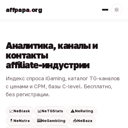
affpapa
.
org
Аналитика, каналы и
контакты
affiliate-индустрии
Индекс спроса iGaming, каталог TG-каналов
с ценами и CPM, базы C-level. Бесплатно,
без регистрации.
📈
📊
⚠️
NeBlask
NeTGStats
NeRating
💊
🎰
📥
NeNutra
NeGambling
NeBaza