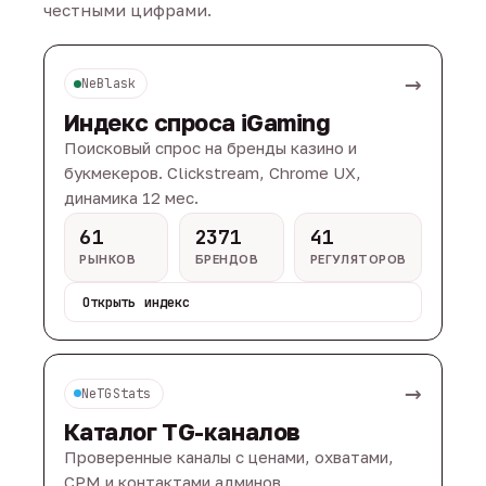
честными цифрами.
→
NeBlask
Индекс спроса iGaming
Поисковый спрос на бренды казино и
букмекеров. Clickstream, Chrome UX,
динамика 12 мес.
61
2371
41
РЫНКОВ
БРЕНДОВ
РЕГУЛЯТОРОВ
Открыть индекс
→
NeTGStats
Каталог TG-каналов
Проверенные каналы с ценами, охватами,
CPM и контактами админов.