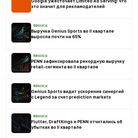
Google ужесточает Limited Ad Serving: что
это значит для рекламодателей
08 авг
ФИНАНСЫ
Выручка Genius Sports во II квартале
выросла почти на 65%
08 авг
ФИНАНСЫ
PENN зафиксировала рекордную выручку
retail-сегмента во II квартале
08 авг
ФИНАНСЫ
Genius Sports видит ускорение синергий
с Legend за счет prediction markets
08 авг
ФИНАНСЫ
Flutter, DraftKings и PENN отчитались об
убытках во II квартале
08 авг