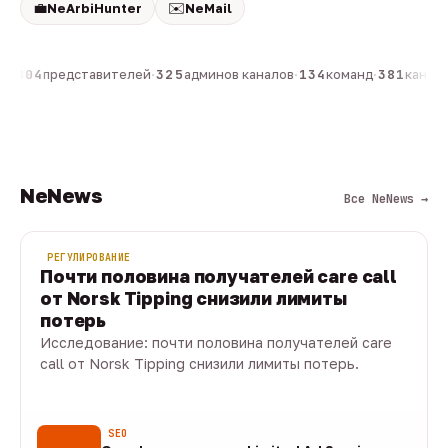
💼
✉️
NeArbiHunter
NeMail
н
·
804
представителей
·
325
админов каналов
·
134
команд
·
381
каналов
NeNews
Все NeNews →
РЕГУЛИРОВАНИЕ
Почти половина получателей care call
от Norsk Tipping снизили лимиты
потерь
Исследование: почти половина получателей care
call от Norsk Tipping снизили лимиты потерь.
08 авг · 1 мин
SEO