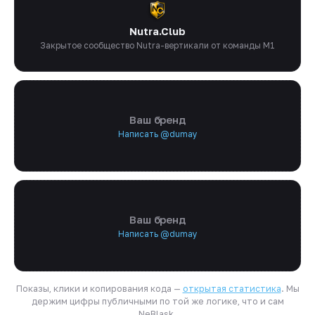
Nutra.Club
Закрытое сообщество Nutra-вертикали от команды M1
Ваш бренд
Написать @dumay
Ваш бренд
Написать @dumay
Показы, клики и копирования кода —
открытая статистика
. Мы
держим цифры публичными по той же логике, что и сам
NeBlask.