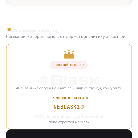
Спонсоры проекта
Компании, которые помогают держать аналитику открытой
ЗОЛОТОЙ СПОНСОР
AI-аналитика спроса на iGaming — индекс, тренды, конкуренты
ПРОМОКОД ОТ NEBLASK
NEBLASK1
−15% на подписку · до 1 сентября
пока строится NeBlask