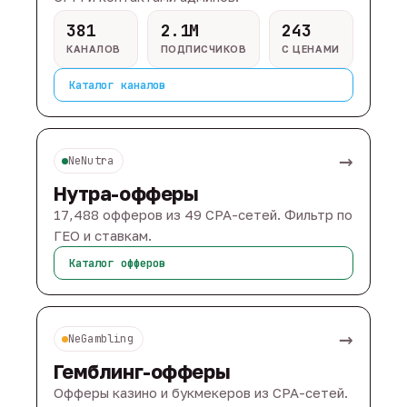
381
2.1M
243
КАНАЛОВ
ПОДПИСЧИКОВ
С ЦЕНАМИ
Каталог каналов
→
NeNutra
Нутра-офферы
17,488 офферов из 49 CPA-сетей. Фильтр по
ГЕО и ставкам.
Каталог офферов
→
NeGambling
Гемблинг-офферы
Офферы казино и букмекеров из CPA-сетей.