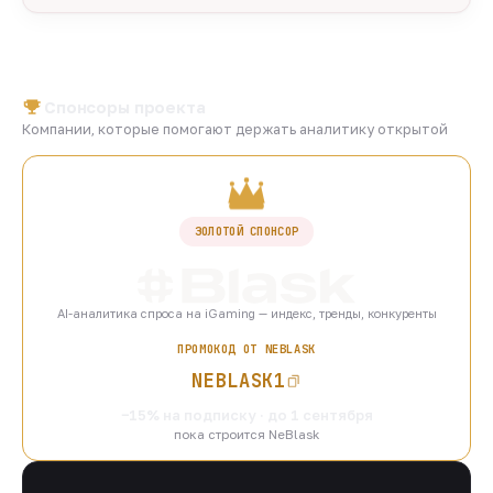
Спонсоры проекта
Компании, которые помогают держать аналитику открытой
ЗОЛОТОЙ СПОНСОР
AI-аналитика спроса на iGaming — индекс, тренды, конкуренты
ПРОМОКОД ОТ NEBLASK
NEBLASK1
−15% на подписку · до 1 сентября
пока строится NeBlask