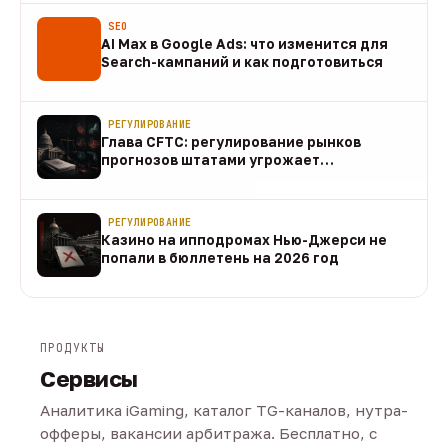
SEO
AI Max в Google Ads: что изменится для
Search-кампаний и как подготовиться
07 авг
РЕГУЛИРОВАНИЕ
Глава CFTC: регулирование рынков
прогнозов штатами угрожает
федеральному рынку
07 авг
РЕГУЛИРОВАНИЕ
Казино на ипподромах Нью-Джерси не
попали в бюллетень на 2026 год
07 авг
ПРОДУКТЫ
Сервисы
Аналитика iGaming, каталог TG-каналов, нутра-
офферы, вакансии арбитража. Бесплатно, с