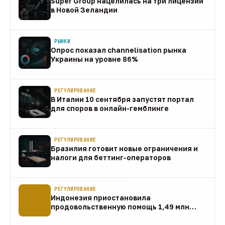
Super Group нацелилась на три лицензии
в Новой Зеландии
08 авг
РЫНКИ
Опрос показал channelisation рынка
Украины на уровне 86%
07 авг
РЕГУЛИРОВАНИЕ
В Италии 10 сентября запустят портал
для споров в онлайн-гемблинге
07 авг
РЕГУЛИРОВАНИЕ
Бразилия готовит новые ограничения и
налоги для беттинг-операторов
07 авг
РЕГУЛИРОВАНИЕ
Индонезия приостановила
продовольственную помощь 1,49 млн
домохозяйств
07 авг