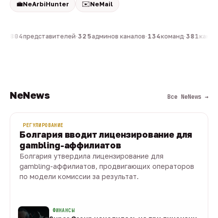
💼
✉️
NeArbiHunter
NeMail
он
·
804
представителей
·
325
админов каналов
·
134
команд
·
381
канало
NeNews
Все NeNews →
РЕГУЛИРОВАНИЕ
Болгария вводит лицензирование для
gambling-аффилиатов
Болгария утвердила лицензирование для
gambling-аффилиатов, продвигающих операторов
по модели комиссии за результат.
08 авг · 1 мин
ФИНАНСЫ