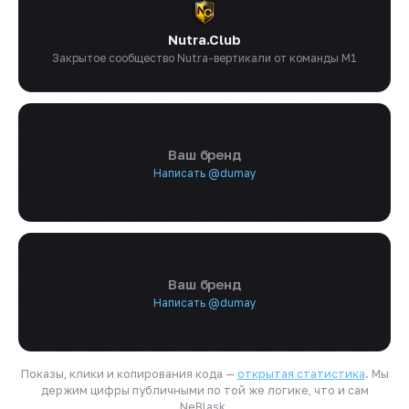
Nutra.Club
Закрытое сообщество Nutra-вертикали от команды M1
Ваш бренд
Написать @dumay
Ваш бренд
Написать @dumay
Показы, клики и копирования кода —
открытая статистика
. Мы
держим цифры публичными по той же логике, что и сам
NeBlask.