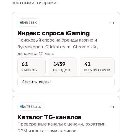
честными цифрами.
→
NeBlask
Индекс спроса iGaming
Поисковый спрос на бренды казино и
букмекеров. Clickstream, Chrome UX,
динамика 12 мес.
61
1439
41
РЫНКОВ
БРЕНДОВ
РЕГУЛЯТОРОВ
Открыть индекс
→
NeTGStats
Каталог TG-каналов
Проверенные каналы с ценами, охватами,
CPM и контактами админов.