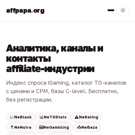
affpapa
.
org
Аналитика, каналы и
контакты
affiliate-индустрии
Индекс спроса iGaming, каталог TG-каналов
с ценами и CPM, базы C-level. Бесплатно,
без регистрации.
📈
📊
⚠️
NeBlask
NeTGStats
NeRating
💊
🎰
📥
NeNutra
NeGambling
NeBaza