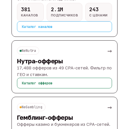
381
2.1M
243
КАНАЛОВ
ПОДПИСЧИКОВ
С ЦЕНАМИ
Каталог каналов
→
NeNutra
Нутра-офферы
17,488 офферов из 49 CPA-сетей. Фильтр по
ГЕО и ставкам.
Каталог офферов
→
NeGambling
Гемблинг-офферы
Офферы казино и букмекеров из CPA-сетей.