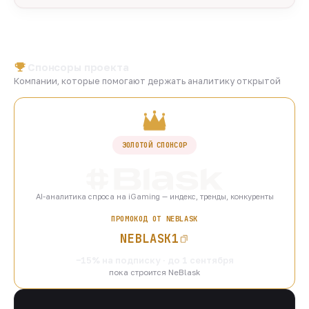
Спонсоры проекта
Компании, которые помогают держать аналитику открытой
ЗОЛОТОЙ СПОНСОР
AI-аналитика спроса на iGaming — индекс, тренды, конкуренты
ПРОМОКОД ОТ NEBLASK
NEBLASK1
−15% на подписку · до 1 сентября
пока строится NeBlask