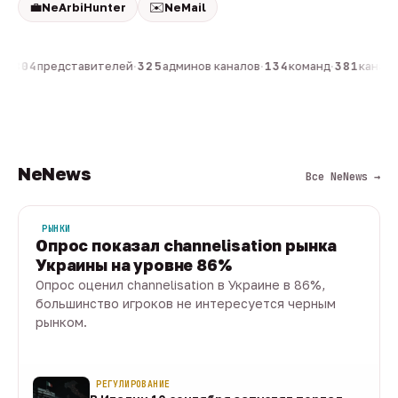
💼
✉️
NeArbiHunter
NeMail
н
·
804
представителей
·
325
админов каналов
·
134
команд
·
381
каналов
NeNews
Все NeNews →
РЫНКИ
Опрос показал channelisation рынка
Украины на уровне 86%
Опрос оценил channelisation в Украине в 86%,
большинство игроков не интересуется черным
рынком.
07 авг · 1 мин
РЕГУЛИРОВАНИЕ