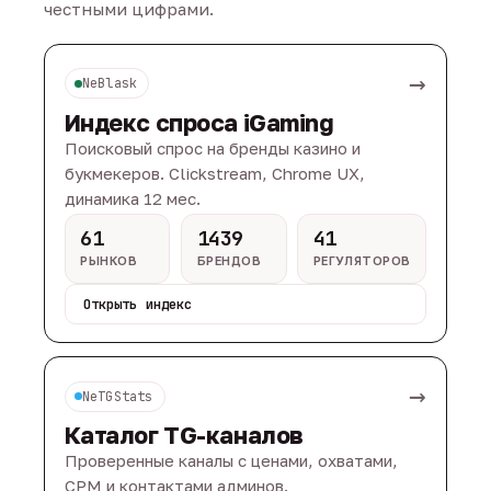
честными цифрами.
→
NeBlask
Индекс спроса iGaming
Поисковый спрос на бренды казино и
букмекеров. Clickstream, Chrome UX,
динамика 12 мес.
61
1439
41
РЫНКОВ
БРЕНДОВ
РЕГУЛЯТОРОВ
Открыть индекс
→
NeTGStats
Каталог TG-каналов
Проверенные каналы с ценами, охватами,
CPM и контактами админов.