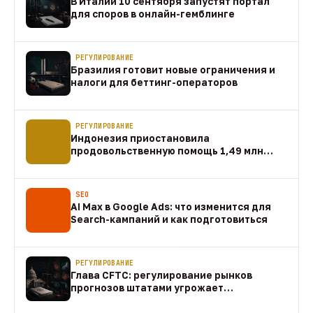
В Италии 10 сентября запустят портал
для споров в онлайн-гемблинге
07 авг
РЕГУЛИРОВАНИЕ
Бразилия готовит новые ограничения и
налоги для беттинг-операторов
07 авг
РЕГУЛИРОВАНИЕ
Индонезия приостановила
продовольственную помощь 1,49 млн
домохозяйств
07 авг
SEO
AI Max в Google Ads: что изменится для
Search-кампаний и как подготовиться
07 авг
РЕГУЛИРОВАНИЕ
Глава CFTC: регулирование рынков
прогнозов штатами угрожает
федеральному рынку
07 авг