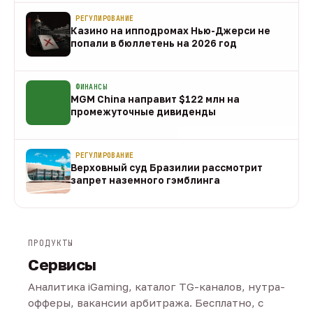
РЕГУЛИРОВАНИЕ
Казино на ипподромах Нью-Джерси не
попали в бюллетень на 2026 год
07 авг
ФИНАНСЫ
MGM China направит $122 млн на
промежуточные дивиденды
07 авг
РЕГУЛИРОВАНИЕ
Верховный суд Бразилии рассмотрит
запрет наземного гэмблинга
07 авг
ПРОДУКТЫ
Сервисы
Аналитика iGaming, каталог TG-каналов, нутра-
офферы, вакансии арбитража. Бесплатно, с