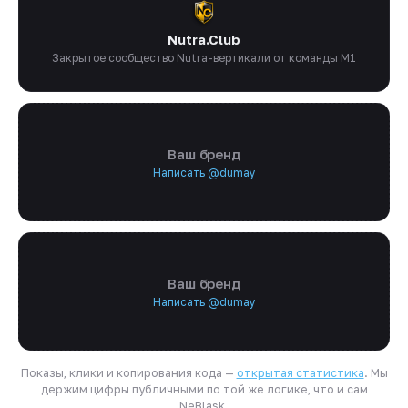
Nutra.Club
Закрытое сообщество Nutra-вертикали от команды M1
Ваш бренд
Написать @dumay
Ваш бренд
Написать @dumay
Показы, клики и копирования кода —
открытая статистика
. Мы
держим цифры публичными по той же логике, что и сам
NeBlask.