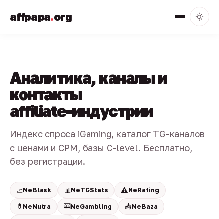
affpapa
.
org
Аналитика, каналы и
контакты
affiliate-индустрии
Индекс спроса iGaming, каталог TG-каналов
с ценами и CPM, базы C-level. Бесплатно,
без регистрации.
📈
📊
⚠️
NeBlask
NeTGStats
NeRating
💊
🎰
📥
NeNutra
NeGambling
NeBaza