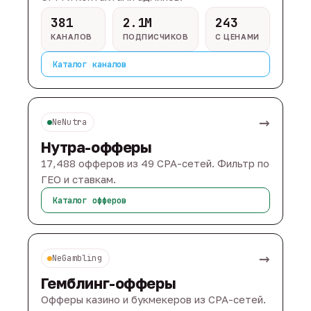
381
2.1M
243
КАНАЛОВ
ПОДПИСЧИКОВ
С ЦЕНАМИ
Каталог каналов
→
NeNutra
Нутра-офферы
17,488 офферов из 49 CPA-сетей. Фильтр по
ГЕО и ставкам.
Каталог офферов
→
NeGambling
Гемблинг-офферы
Офферы казино и букмекеров из CPA-сетей.