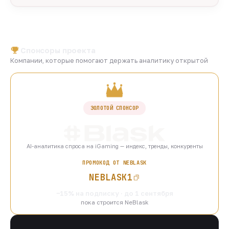
Спонсоры проекта
Компании, которые помогают держать аналитику открытой
ЗОЛОТОЙ СПОНСОР
AI-аналитика спроса на iGaming — индекс, тренды, конкуренты
ПРОМОКОД ОТ NEBLASK
NEBLASK1
−15% на подписку · до 1 сентября
пока строится NeBlask