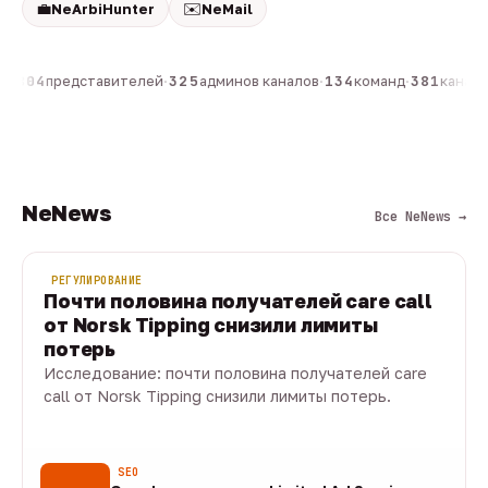
💼
✉️
NeArbiHunter
NeMail
н
·
804
представителей
·
325
админов каналов
·
134
команд
·
381
каналов
NeNews
Все NeNews →
РЕГУЛИРОВАНИЕ
Почти половина получателей care call
от Norsk Tipping снизили лимиты
потерь
Исследование: почти половина получателей care
call от Norsk Tipping снизили лимиты потерь.
08 авг · 1 мин
SEO