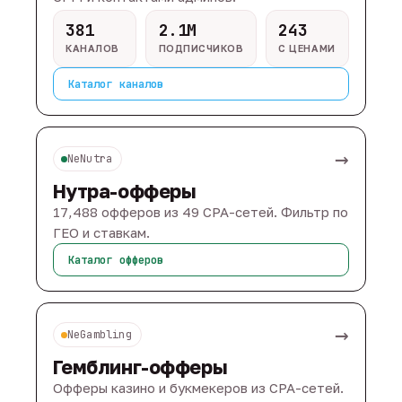
381
2.1M
243
КАНАЛОВ
ПОДПИСЧИКОВ
С ЦЕНАМИ
Каталог каналов
→
NeNutra
Нутра-офферы
17,488 офферов из 49 CPA-сетей. Фильтр по
ГЕО и ставкам.
Каталог офферов
→
NeGambling
Гемблинг-офферы
Офферы казино и букмекеров из CPA-сетей.