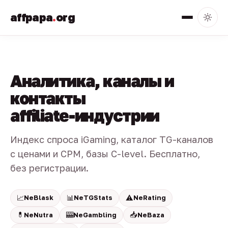
affpapa
.
org
Аналитика, каналы и
контакты
affiliate-индустрии
Индекс спроса iGaming, каталог TG-каналов
с ценами и CPM, базы C-level. Бесплатно,
без регистрации.
📈
📊
⚠️
NeBlask
NeTGStats
NeRating
💊
🎰
📥
NeNutra
NeGambling
NeBaza