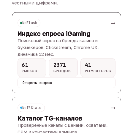
честными цифрами.
→
NeBlask
Индекс спроса iGaming
Поисковый спрос на бренды казино и
букмекеров. Clickstream, Chrome UX,
динамика 12 мес.
61
2371
41
РЫНКОВ
БРЕНДОВ
РЕГУЛЯТОРОВ
Открыть индекс
→
NeTGStats
Каталог TG-каналов
Проверенные каналы с ценами, охватами,
CPM и контактами админов.