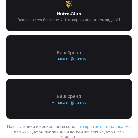
Nutra.Club
Закрытое сообщество Nutra-вертикали от команды M1
Ваш бренд
Написать @dumay
Ваш бренд
Написать @dumay
Показы, клики и копирования кода —
открытая статистика
. Мы
держим цифры публичными по той же логике, что и сам
NeBlask.