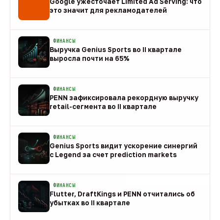
Google ужесточает Limited Ad Serving: что
это значит для рекламодателей
08 авг
ФИНАНСЫ
Выручка Genius Sports во II квартале
выросла почти на 65%
08 авг
ФИНАНСЫ
PENN зафиксировала рекордную выручку
retail-сегмента во II квартале
08 авг
ФИНАНСЫ
Genius Sports видит ускорение синергий
с Legend за счет prediction markets
08 авг
ФИНАНСЫ
Flutter, DraftKings и PENN отчитались об
убытках во II квартале
08 авг