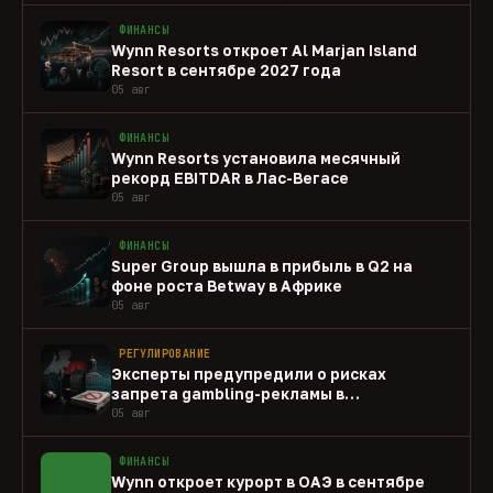
ФИНАНСЫ
Wynn Resorts откроет Al Marjan Island
Resort в сентябре 2027 года
05 авг
ФИНАНСЫ
Wynn Resorts установила месячный
рекорд EBITDAR в Лас-Вегасе
05 авг
ФИНАНСЫ
Super Group вышла в прибыль в Q2 на
фоне роста Betway в Африке
05 авг
РЕГУЛИРОВАНИЕ
Эксперты предупредили о рисках
запрета gambling-рекламы в
Нидерландах
05 авг
ФИНАНСЫ
Wynn откроет курорт в ОАЭ в сентябре