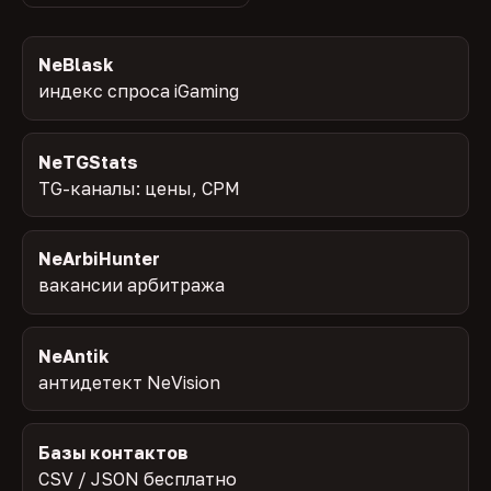
NeBlask
индекс спроса iGaming
NeTGStats
TG-каналы: цены, CPM
NeArbiHunter
вакансии арбитража
NeAntik
антидетект NeVision
Базы контактов
CSV / JSON бесплатно