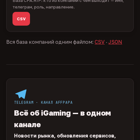
База CPA.RIP: кто из компаний с чем выходит — имя,
телеграм, роль, направление.
CSV
Вся база компаний одним файлом:
CSV
·
JSON
TELEGRAM · КАНАЛ AFFPAPA
Всё об iGaming — в одном
канале
Новости рынка, обновления сервисов,