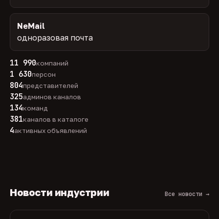
NeMail
одноразовая почта
11 990
компаний
1 630
персон
804
представителей
325
админов каналов
134
команд
381
каналов в каталоге
4
активных объявлений
Новости индустрии
Все новости →