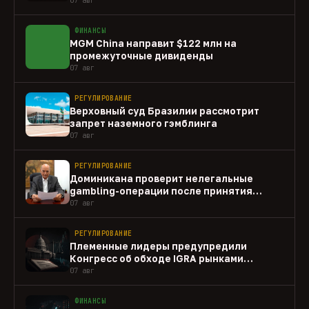
ФИНАНСЫ
MGM China направит $122 млн на
промежуточные дивиденды
07 авг
РЕГУЛИРОВАНИЕ
Верховный суд Бразилии рассмотрит
запрет наземного гэмблинга
07 авг
РЕГУЛИРОВАНИЕ
Доминикана проверит нелегальные
gambling-операции после принятия
закона
07 авг
РЕГУЛИРОВАНИЕ
Племенные лидеры предупредили
Конгресс об обходе IGRA рынками
прогнозов
07 авг
ФИНАНСЫ