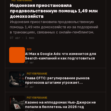
РЕГУЛИРОВАНИЕ
Индонезия приостановила
продовольственную помощь 1,49 млн
домохозяйств
Индонезия приостановила продовольственную
помощь 1,49 млн домохозяйств из-за подозрений
в транзакциях, связанных с онлайн-гемблингом.
07 авг · 1 мин
SEO
AI Max в Google Ads: что изменится для
Search-кампаний и как подготовиться
07 авг
РЕГУЛИРОВАНИЕ
Глава CFTC: регулирование рынков
прогнозов штатами угрожает
федеральному рынку
07 авг
РЕГУЛИРОВАНИЕ
Казино на ипподромах Нью-Джерси не
попали в бюллетень на 2026 год
07 авг