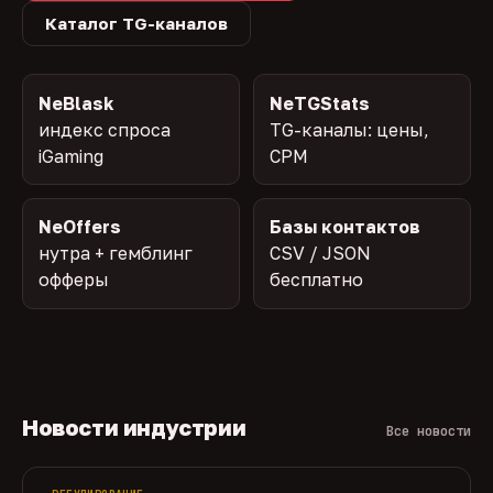
Каталог TG-каналов
NeBlask
NeTGStats
индекс спроса
TG-каналы: цены,
iGaming
CPM
NeOffers
Базы контактов
нутра + гемблинг
CSV / JSON
офферы
бесплатно
Новости индустрии
Все новости