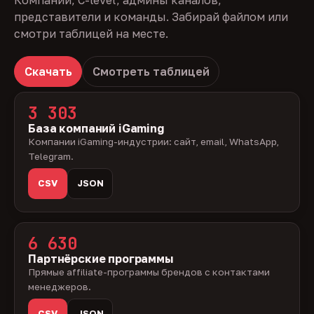
Компании, C-level, админы каналов,
представители и команды. Забирай файлом или
смотри таблицей на месте.
Скачать
Смотреть таблицей
3 303
База компаний iGaming
Компании iGaming-индустрии: сайт, email, WhatsApp,
Telegram.
CSV
JSON
6 630
Партнёрские программы
Прямые affiliate-программы брендов с контактами
менеджеров.
CSV
JSON