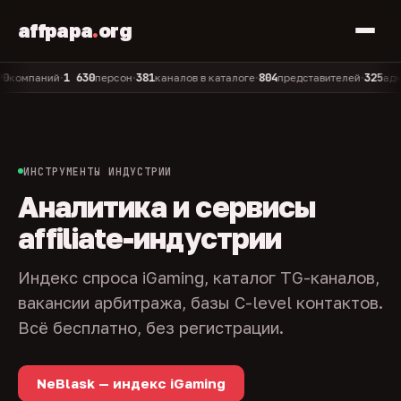
affpapa
.
org
1 630
381
804
325
паний
персон
каналов в каталоге
представителей
админов 
•
•
•
•
ИНСТРУМЕНТЫ ИНДУСТРИИ
Аналитика и сервисы
affiliate-индустрии
Индекс спроса iGaming, каталог TG-каналов,
вакансии арбитража, базы C-level контактов.
Всё бесплатно, без регистрации.
NeBlask — индекс iGaming