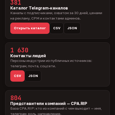
381
Каталог Telegram-каналов
Каналы с подписчиками, охватом за 30 дней, ценами
на рекламу, CPM и контактами админов.
Открыть каталог
CSV
JSON
1 630
Контакты людей
Персоны индустрии из публичных источников:
телеграм, почта, соцсети.
CSV
JSON
804
Представители компаний — CPA.RIP
База CPA.RIP: кто из компаний с чем выходит — имя,
телеграм, роль, направление.