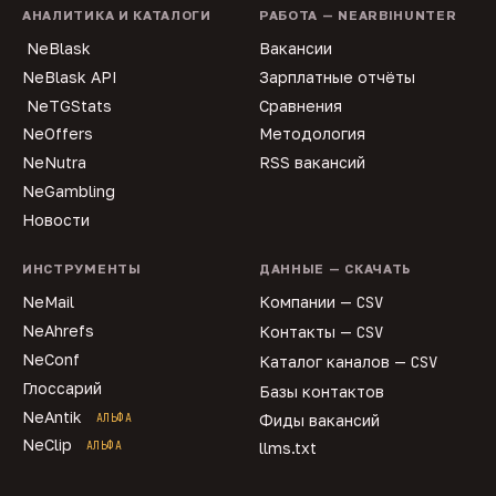
АНАЛИТИКА И КАТАЛОГИ
РАБОТА — NEARBIHUNTER
NeBlask
Вакансии
NeBlask API
Зарплатные отчёты
NeTGStats
Сравнения
NeOffers
Методология
NeNutra
RSS вакансий
NeGambling
Новости
ИНСТРУМЕНТЫ
ДАННЫЕ — СКАЧАТЬ
NeMail
Компании —
CSV
NeAhrefs
Контакты —
CSV
NeConf
Каталог каналов —
CSV
Глоссарий
Базы контактов
NeAntik
АЛЬФА
Фиды вакансий
NeClip
АЛЬФА
llms.txt