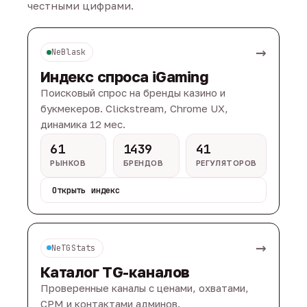
честными цифрами.
→
NeBlask
Индекс спроса iGaming
Поисковый спрос на бренды казино и
букмекеров. Clickstream, Chrome UX,
динамика 12 мес.
61
1439
41
РЫНКОВ
БРЕНДОВ
РЕГУЛЯТОРОВ
Открыть индекс
→
NeTGStats
Каталог TG-каналов
Проверенные каналы с ценами, охватами,
CPM и контактами админов.