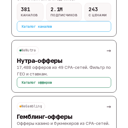
381
2.1M
243
КАНАЛОВ
ПОДПИСЧИКОВ
С ЦЕНАМИ
Каталог каналов
→
NeNutra
Нутра-офферы
17,488 офферов из 49 CPA-сетей. Фильтр по
ГЕО и ставкам.
Каталог офферов
→
NeGambling
Гемблинг-офферы
Офферы казино и букмекеров из CPA-сетей.