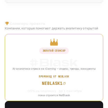
Спонсоры проекта
Компании, которые помогают держать аналитику открытой
ЗОЛОТОЙ СПОНСОР
AI-аналитика спроса на iGaming — индекс, тренды, конкуренты
ПРОМОКОД ОТ NEBLASK
NEBLASK1
−15% на подписку · до 1 сентября
пока строится NeBlask