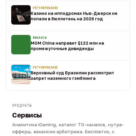
РЕГУЛИРОВАНИЕ
Казино на ипподромах Нью-Джерси не
попали в бюллетень на 2026 год
07 авг
ФИНАНСЫ
MGM China направит $122 млн на
промежуточные дивиденды
07 авг
РЕГУЛИРОВАНИЕ
Верховный суд Бразилии рассмотрит
запрет наземного гэмблинга
07 авг
ПРОДУКТЫ
Сервисы
Аналитика iGaming, каталог TG-каналов, нутра-
офферы, вакансии арбитража. Бесплатно, с