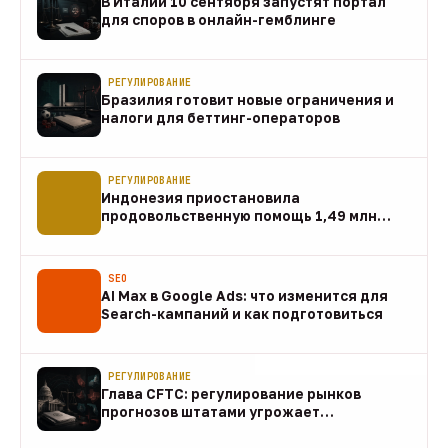
В Италии 10 сентября запустят портал
для споров в онлайн-гемблинге
07 авг
РЕГУЛИРОВАНИЕ
Бразилия готовит новые ограничения и
налоги для беттинг-операторов
07 авг
РЕГУЛИРОВАНИЕ
Индонезия приостановила
продовольственную помощь 1,49 млн
домохозяйств
07 авг
SEO
AI Max в Google Ads: что изменится для
Search-кампаний и как подготовиться
07 авг
РЕГУЛИРОВАНИЕ
Глава CFTC: регулирование рынков
прогнозов штатами угрожает
федеральному рынку
07 авг