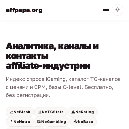
affpapa
.
org
Аналитика, каналы и
контакты
affiliate-индустрии
Индекс спроса iGaming, каталог TG-каналов
с ценами и CPM, базы C-level. Бесплатно,
без регистрации.
📈
📊
⚠️
NeBlask
NeTGStats
NeRating
💊
🎰
📥
NeNutra
NeGambling
NeBaza