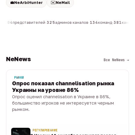
💼
✉️
NeArbiHunter
NeMail
н
·
804
представителей
·
325
админов каналов
·
134
команд
·
381
каналов
NeNews
Все NeNews →
РЫНКИ
Опрос показал channelisation рынка
Украины на уровне 86%
Опрос оценил channelisation в Украине в 86%,
большинство игроков не интересуется черным
рынком.
07 авг · 1 мин
РЕГУЛИРОВАНИЕ