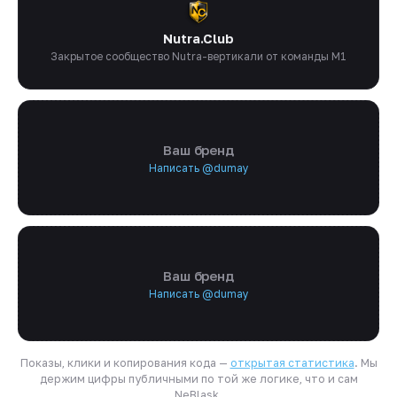
Nutra.Club
Закрытое сообщество Nutra-вертикали от команды M1
Ваш бренд
Написать @dumay
Ваш бренд
Написать @dumay
Показы, клики и копирования кода —
открытая статистика
. Мы
держим цифры публичными по той же логике, что и сам
NeBlask.