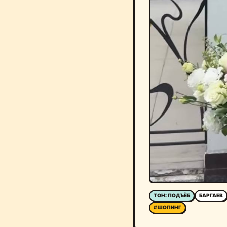
ТОН: ПОДЪЁБ
БАРГАЕВ
#ШОПИНГ