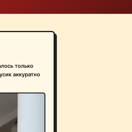
алось только
Русик аккуратно