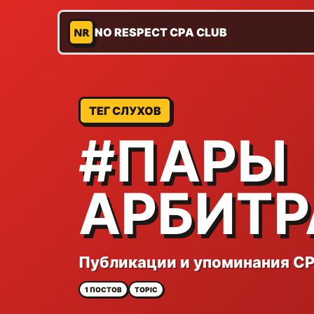
NR
NO RESPECT CPA CLUB
ТЕГ СЛУХОВ
#ПАРЫ
АРБИТ
Публикации и упоминания CP
1 ПОСТОВ
TOPIC