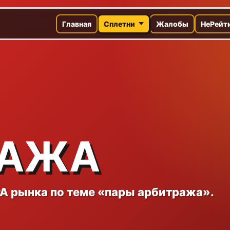
Главная
Сплетни
Жалобы
НеРейт
РАЖА
A рынка по теме «пары арбитража».