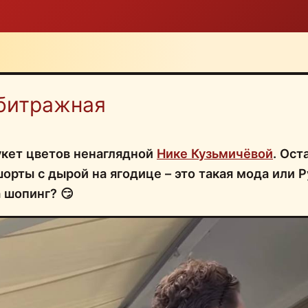
битражная
укет цветов ненаглядной
Нике Кузьмичёвой
. Ост
шорты с дырой на ягодице – это такая мода или 
 шопинг? 😏