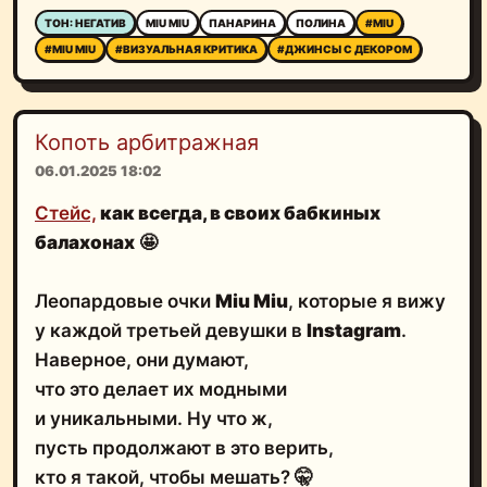
ТОН: НЕГАТИВ
MIU MIU
ПАНАРИНА
ПОЛИНА
#MIU
#MIU MIU
#ВИЗУАЛЬНАЯ КРИТИКА
#ДЖИНСЫ С ДЕКОРОМ
Копоть арбитражная
06.01.2025 18:02
Стейс,
как всегда, в своих бабкиных
балахонах
🤩
Леопардовые очки
Miu Miu
, которые я вижу
у каждой третьей девушки в
Instagram
.
Наверное, они думают,
что это делает их модными
и уникальными. Ну что ж,
пусть продолжают в это верить,
кто я такой, чтобы мешать? 🤫