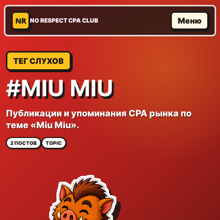
NR
Меню
NO RESPECT CPA CLUB
ТЕГ СЛУХОВ
#MIU MIU
Публикации и упоминания CPA рынка по
теме «Miu Miu».
2 ПОСТОВ
TOPIC