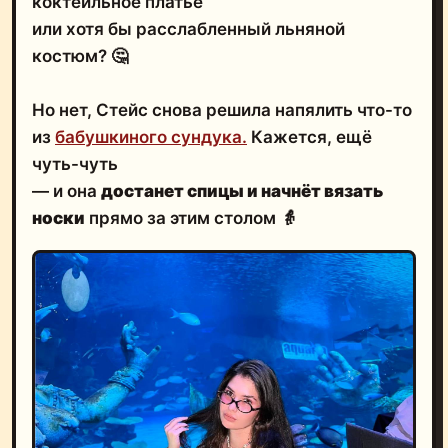
коктейльное платье
или хотя бы расслабленный льняной
костюм? 🤔
Но нет, Стейс снова решила напялить что-то
из
бабушкиного сундука.
Кажется, ещё
чуть-чуть
— и она
достанет спицы и начнёт вязать
носки
прямо за этим столом 👵