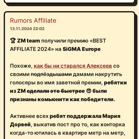
Rumors Affiliate
13.11.2024 22:02
🏆
ZM team
получили премию «‎BEST
AFFILIATE 2024» на
SiGMA Europe
Похоже,
как бы ни старался Алексеев
со
своими
подпёздышами
дамами накрутить
голосяры во имя заветной премии,
ребятки
из ZM
сделали это быстрее
😎
были
признаны комьюнити как победители.
Активнее всех
ребят поддержала Мария
Дорвей
, выкатив пост про то, как конторка
когда-то ютилась в квартире метр на метр,