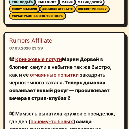
ТОН: ПОДЪЁБ
КАНАЛЬЧЕГ
МАРИЯ
МАРИЯ ДОРВЕЙ
#BODY SHAMING
#RUMORS AFFILIATE
#SEXIST MOCKERY
#АРБИТРАЖНЫЕ ИНФЛЮЕНСЕРЫ
Rumors Affiliate
07.03.2026 23:59
🤡
Кринжовые потуги
Марии Дорвей
в
блогинг канули в небытие так же быстро,
как и её
отчаянные попытки
закадрить
чернозёмного
хахаля
. Теперь дамочка
осваивает новый досуг —
просиживает
вечера в стрип-клубах
💃
👐 Мамзель выкатила кружок с посиделок,
где два
(
почему-то белых
)
самца