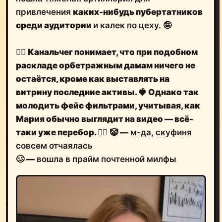
привлечения
каких-нибудь пубертатников
среди аудитории
и калек по цеху. 🤪
🤷‍♂️
Канальчег понимает, что при подобном
раскладе орбетражным дамам
ничего не
остаётся, кроме как выставлять на
витрину последние активы.
🍓
Однако так
молодить фейс фильтрами, учитывая,
как
Мария обычно выглядит на видео
— всё-
таки уже перебор.
🤦‍♂️
🤡
—
м-да, скуфиня
совсем отчаялась
🥴
—
вошла в прайм почтенной милфы