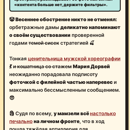
«контента больше нет, держите фильтры».
🤡
Весеннее обострение никто не отменял:
орбетражные дамы
деликатно напоминают
о своём существовании
проверенной
годами
темой сисек
стратегией 🍒
Тонкая
ценительница мужской хореографии
💃
и кошатница со стажем
Мария Дорвей
неожиданно порадовала подписоту
фоточкой с филейной частью наперевес
и
максимально бессмысленным сообщением.
😎
🗿 Судя по всему,
у мамзели всё
настолько
печально
на личном фронте
, что в ход
пошла тяжёлая артиллерия для