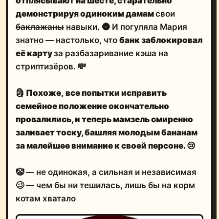
отплясывают на шесте, старательно
демонстрируя одиноким дамам
свои
баклажаны
навыки. 🌚 И погуляла Мария
знатно — настолько, что
банк заблокировал
её карту
за разбазаривание кэша на
стриптизёров. 💸
🗿
Похоже,
все попытки
исправить
семейное положение
окончательно
провалились, и теперь мамзель
смиренно
заливает тоску, башляя молодым бананам
за малейшее внимание к своей персоне.
😢
🤡 — не одинокая, а сильная и независимая
🥴 — чем бы ни тешилась, лишь бы на корм
котам хватало