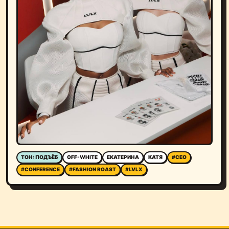
ТОН: ПОДЪЁБ
OFF-WHITE
ЕКАТЕРИНА
КАТЯ
#CEO
#CONFERENCE
#FASHION ROAST
#LVLX