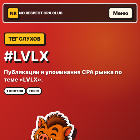
NR
Меню
NO RESPECT CPA CLUB
ТЕГ СЛУХОВ
#LVLX
Публикации и упоминания CPA рынка по
теме «LVLX».
1 ПОСТОВ
TOPIC