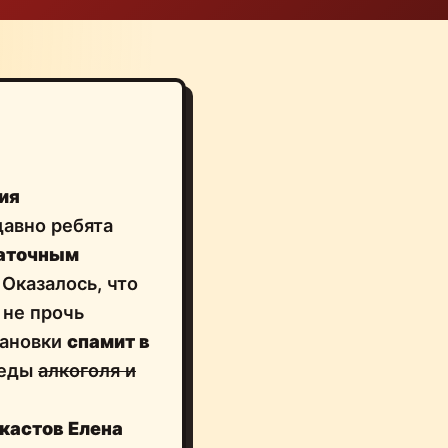
ия
давно ребята
таточным
Оказалось, что
не прочь
тановки
спамит в
леды
алкоголя и
дкастов
Елена