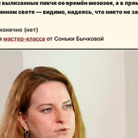
и вылизанные пикчи
со времён мезозоя
, а
в пря
тинном свете
— видимо, надеясь, что никто не з
конечно (нет)
ва
мастер-класса
от Соньки Бычковой