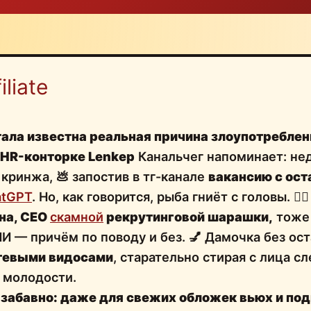
liate
ала известна реальная причина
злоупотреблен
HR-конторке Lenkep
Канальчег напоминает: не
 кринжа, 💩 запостив в тг-канале
вакансию с ос
atGPT
. Но, как говорится, рыба гниёт с головы.
🤷‍♂️
на, CEO
скамной
рекрутинговой шарашки,
тоже 
ИИ — причём по поводу и без. 💅 Дамочка без ос
тевыми видосами
, старательно стирая с лица с
 молодости.
 забавно: даже для
свежих обложек вьюх и по