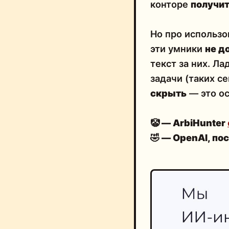
конторе
получит
Но про использ
эти умники
не д
текст за них. Л
задачи (таких се
скрыть
— это ос
🤡 — ArbiHunter
🤣
— OpenAI, пос