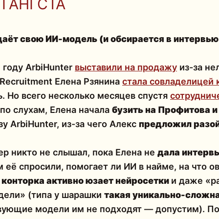
 ГАНГСТА
даёт свою ИИ-модель (и обсирается в интервью
 году ArbiHunter
выставили на продажу
из-за не
Recruitment Елена Рзянина
стала совладелицей 
ь. Но всего несколько месяцев спустя
сотруднич
по слухам, Елена начала
бузить на Профитова и
у ArbiHunter, из-за чего Алекс
предложил разо
kep никто не слышал, пока Елена не
дала интерв
ам её спросили, помогает ли ИИ в найме, на что 
 конторка активно юзает нейросетки
и даже «р
дели» (типа у шарашки
такая уникально-сложна
вующие модели им не подходят — допустим). П