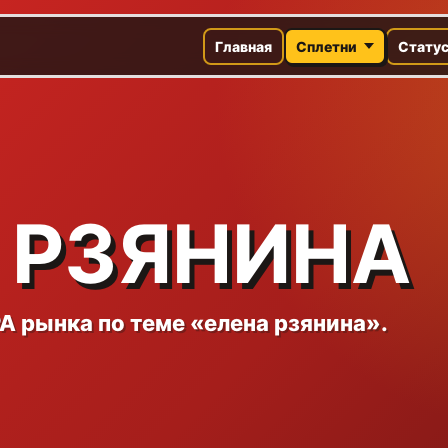
Главная
Сплетни
Стату
 РЗЯНИНА
A рынка по теме «елена рзянина».