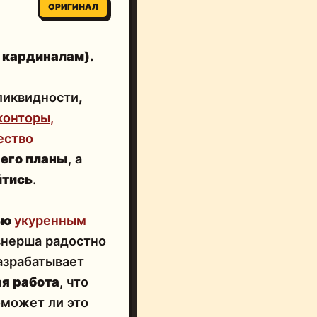
ОРИГИНАЛ
 кардиналам).
ликвидности
,
конторы,
ество
 его планы
, а
йтись
.
ью
укуренным
овнерша радостно
азрабатывает
я работа
, что
оможет ли это