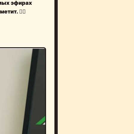
мых эфирах
аметит.
🤦‍♂️