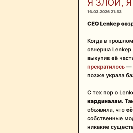
Я ЗЛОЙ, Я
16.03.2026 21:53
СЕО Lenkep соз
Когда в прошлом
овнерша Lenkep 
выкупив её част
прекратилось
— 
позже украла баз
С тех пор о Len
кардиналам
. Т
объявила, что
её
собственные мо
никакие сущест