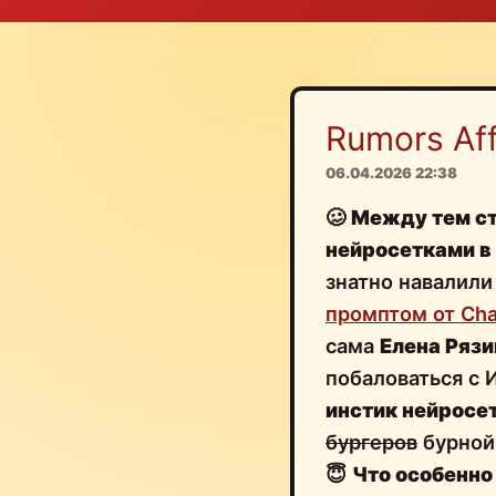
Rumors Affi
06.04.2026 22:38
🥴
Между тем ст
нейросетками в
знатно навалили
промптом от Ch
сама
Елена Рязи
побаловаться с 
инстик нейросе
бургеров
бурной
😇
Что особенно