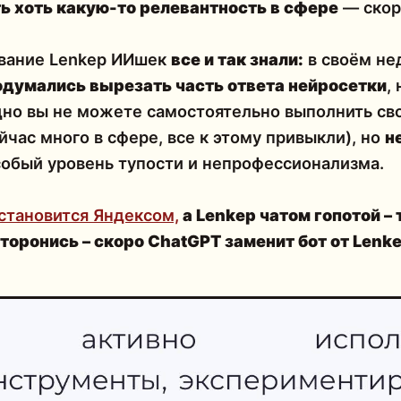
ь хоть какую-то релевантность в сфере
— скоре
ование Lenkep ИИшек
все и так знали:
в своём не
одумались вырезать часть ответа нейросетки
,
адно вы не можете самостоятельно выполнить св
йчас много в сфере, все к этому привыкли), но
н
обый уровень тупости и непрофессионализма.
становится Яндексом,
а Lenkep чатом гопотой – 
торонись – скоро ChatGPT заменит бот от Lenk