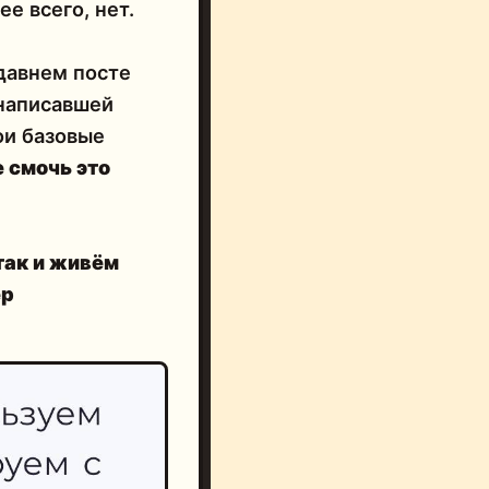
е всего, нет.
давнем посте
 написавшей
ои базовые
е смочь это
так и живём
ep