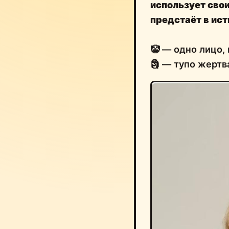
использует сво
предстаёт в ис
🤡 — одно лицо, 
🗿 — тупо жерт