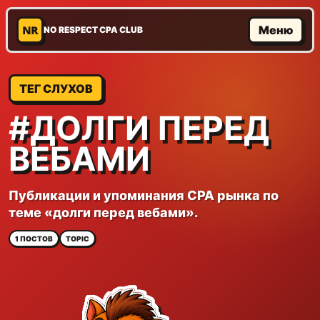
NR
Меню
NO RESPECT CPA CLUB
ТЕГ СЛУХОВ
#ДОЛГИ ПЕРЕД
ВЕБАМИ
Публикации и упоминания CPA рынка по
теме «долги перед вебами».
1 ПОСТОВ
TOPIC