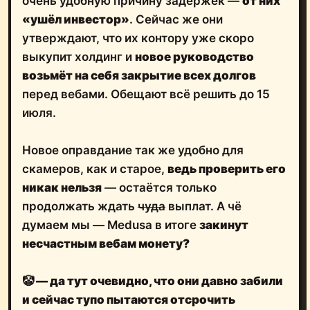
очень удобную причину задержек —
от них
«ушёл инвестор»
. Сейчас же они
утверждают, что их контору уже скоро
выкупит холдинг и
новое руководство
возьмёт на себя закрытие всех долгов
перед вебами. Обещают всё решить до 15
июля.
Новое оправдание так же удобно для
скамеров, как и старое,
ведь проверить его
никак нельзя
— остаётся только
продолжать ждать
чуда
выплат. А чё
думаем мы — Medusa в итоге
закинут
несчастным вебам монету?
🤡
— да тут очевидно, что они давно забили
и сейчас тупо пытаются отсрочить