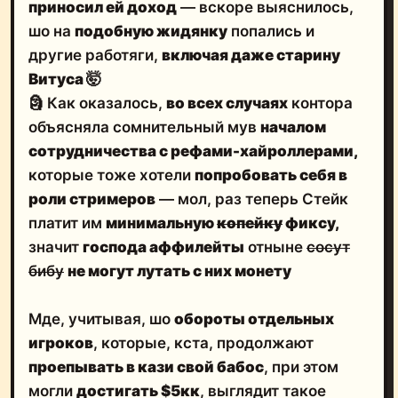
приносил ей доход
— вскоре выяснилось,
шо на
подобную жидянку
попались и
другие работяги,
включая даже старину
Витуса
🤯
🗿 Как оказалось,
во всех случаях
контора
объясняла сомнительный мув
началом
сотрудничества с рефами-хайроллерами,
которые тоже хотели
попробовать себя в
роли стримеров
— мол, раз теперь Стейк
платит им
минимальную
копейку
фиксу,
значит
господа аффилейты
отныне
сосут
бибу
не могут лутать с них монету
Мде, учитывая, шо
обороты отдельных
игроков
, которые, кста, продолжают
проепывать в кази свой бабос
, при этом
могли
достигать $5кк
, выглядит такое