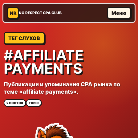
NR
Меню
NO RESPECT CPA CLUB
ТЕГ СЛУХОВ
#AFFILIATE
PAYMENTS
Публикации и упоминания CPA рынка по
теме «affiliate payments».
2 ПОСТОВ
TOPIC