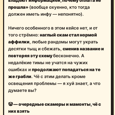
владеют информацией, почему оплата не
прошла»
(вообще охуенно, кто тогда
должен иметь инфу — непонятно).
Ничего особенного в этом кейсе нет, и от
того стрёмно:
наглый скам стал нормой
аффилки
, любые рандомы могут украть
десятки тыщ и сбежать,
сменив название и
повторяя эту схему
бесконечно. А
недалёкие тимы не учатся на чужих
ошибках и
продолжают попадаться на те
же грабли
. Чё с этим делать кроме
освещения проблемы — я хуй знает, а что
думаете вы?
🤡 — очередные скамеры и мамонты, чё с
них взять