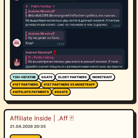
ТОН: НЕГАТИВ
GGATE
GLORY PARTNERS
MORETRAFF
#1ST PARTNERS
#1ST PARTNERS VS MORETRAFF
#AFFILIATE PAYMENTS
#GGATE
Affiliate Inside | .Aff 🃏
21.04.2026 20:35