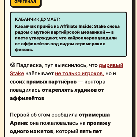
ОРИГИНАЛ
КАБАНЧИК ДУМАЕТ:
Кабанчик принёс из Affiliate Inside: Stake снова
рядом с мутной партнёрской механикой — в
посте утверждают, что хайроллеров уводили
от аффилейтов под видом стримерских
фиксов.
😤 Падпеска, тут выяснилось, что
дырявый
Stake
наёпывает
не только игроков
,
но и
своих
прямых партнёров
— контора
повадилась
откреплять лудиков от
аффилейтов
Первой об этом сообщила
стримерша
Арина
: она пожаловалась на
пропажу
одного из китов
, который
пять лет