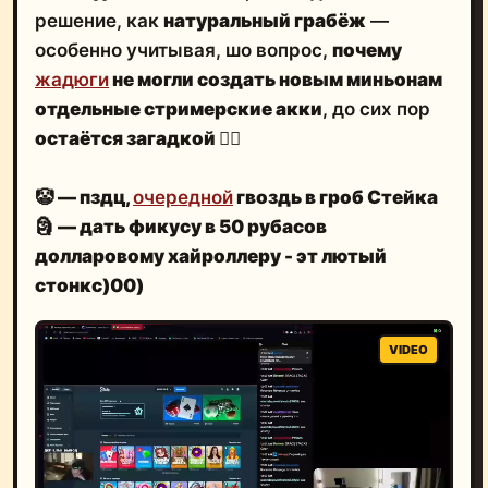
решение, как
натуральный грабёж
—
особенно учитывая, шо вопрос,
почему
жадюги
не могли создать новым миньонам
отдельные стримерские акки
, до сих пор
остаётся загадкой
🤷‍♂️
🤡
— пздц,
очередной
гвоздь в гроб Стейка
🗿
— дать фикусу в 50 рубасов
долларовому хайроллеру - эт лютый
стонкс)00)