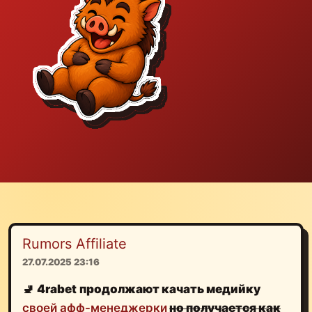
Rumors Affiliate
27.07.2025 23:16
🚽
4rabet
продолжают
качать медийку
своей афф-менеджерки
но получается как