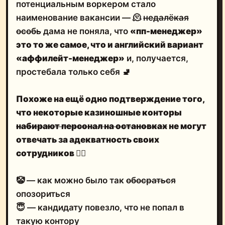
потенциальным воркером стало
наименование вакансии — 🫠
недалёкая
особь
дама не поняла, что
«пп-менеджер»
это то же самое, что и английский вариант
«аффилейт-менеджер»
и, получается,
простебала только себя 🚽
Похоже на ещё одно подтверждение того,
что некоторые казиношные конторы
набирают персонал на остановках
не могут
отвечать за адекватность своих
сотрудников
🤷‍♂️
🤡 — как можно было так
обосраться
опозориться
😇 — кандидату повезло, что не попал в
такую контору