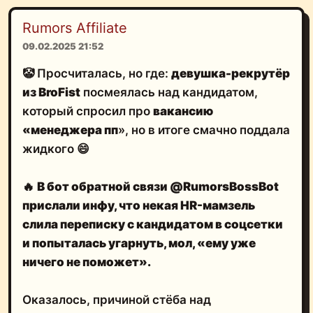
Rumors Affiliate
09.02.2025 21:52
🤡 Просчиталась, но где:
девушка-рекрутёр
из BroFist
посмеялась над кандидатом,
который спросил про
вакансию
«менеджера пп
», но в итоге смачно поддала
жидкого 😄
🔥
В бот обратной связи
@RumorsBossBot
прислали инфу, что некая
HR-мамзель
слила переписку с кандидатом в соцсетки
и попыталась угарнуть, мол, «ему уже
ничего не поможет».
Оказалось, причиной стёба над