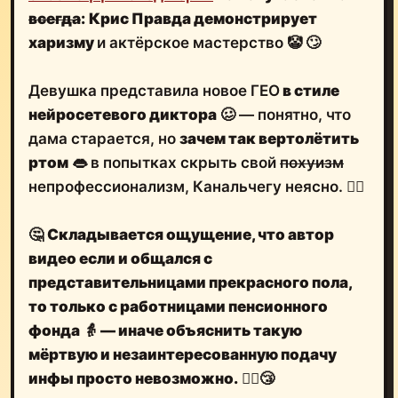
всегда
:
Крис Правда демонстрирует
харизму
и актёрское мастерство 🤡 🙄
Девушка представила новое ГЕО
в стиле
нейросетевого диктора
🥴 — понятно, что
дама старается, но
зачем так вертолётить
ртом
👄 в попытках скрыть свой
похуизм
непрофессионализм, Канальчегу неясно. 🤷‍♂️
🤔
Складывается ощущение, что
автор
видео
если и общался с
представительницами прекрасного пола,
то
только с работницами пенсионного
фонда
👵
— иначе объяснить такую
мёртвую и
незаинтересованную подачу
инфы
просто невозможно.
🤦‍♂️😴