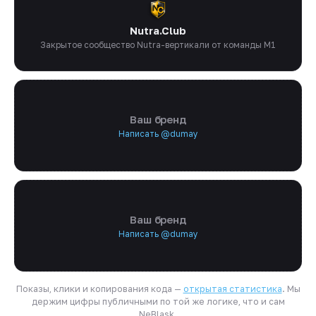
Nutra.Club
Закрытое сообщество Nutra-вертикали от команды M1
Ваш бренд
Написать @dumay
Ваш бренд
Написать @dumay
Показы, клики и копирования кода —
открытая статистика
. Мы
держим цифры публичными по той же логике, что и сам
NeBlask.