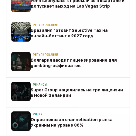
Penn вернулась к прибыли во II квартале и
допускает выход на Las Vegas Strip
08 авг
РЕГУЛИРОВАНИЕ
Бразилия готовит Selective Tax на
онлайн-беттинг к 2027 году
08 авг
РЕГУЛИРОВАНИЕ
Болгария вводит лицензирование для
gambling-аффилиатов
08 авг
ФИНАНСЫ
Super Group нацелилась на три лицензии
в Новой Зеландии
08 авг
РЫНКИ
Опрос показал channelisation рынка
Украины на уровне 86%
07 авг