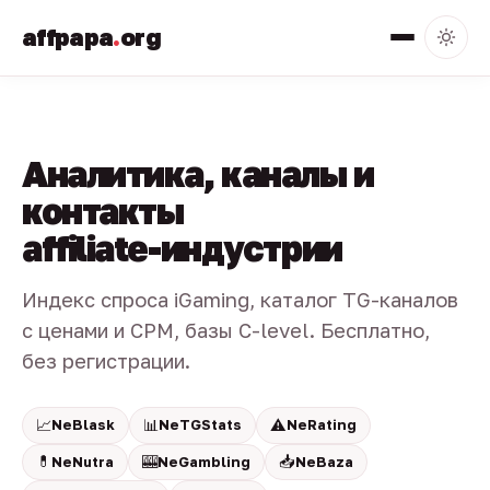
affpapa
.
org
Аналитика, каналы и
контакты
affiliate-индустрии
Индекс спроса iGaming, каталог TG-каналов
с ценами и CPM, базы C-level. Бесплатно,
без регистрации.
📈
📊
⚠️
NeBlask
NeTGStats
NeRating
💊
🎰
📥
NeNutra
NeGambling
NeBaza