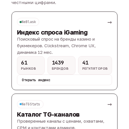
честными цифрами.
→
NeBlask
Индекс спроса iGaming
Поисковый спрос на бренды казино и
букмекеров. Clickstream, Chrome UX,
динамика 12 мес.
61
1439
41
РЫНКОВ
БРЕНДОВ
РЕГУЛЯТОРОВ
Открыть индекс
→
NeTGStats
Каталог TG-каналов
Проверенные каналы с ценами, охватами,
CPM и контактами админов.