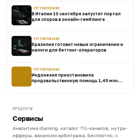
РЕГУЛИРОВАНИЕ
В Италии 10 сентября запустят портал
для споров в онлайн-гемблинге
07 авг
РЕГУЛИРОВАНИЕ
Бразилия готовит новые ограничения и
налоги для беттинг-операторов
07 авг
РЕГУЛИРОВАНИЕ
Индонезия приостановила
продовольственную помощь 1,49 млн
домохозяйств
07 авг
ПРОДУКТЫ
Сервисы
Аналитика iGaming, каталог TG-каналов, нутра-
офферы, вакансии арбитража. Бесплатно, с