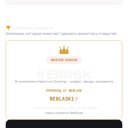
Спонсоры проекта
Компании, которые помогают держать аналитику открытой
ЗОЛОТОЙ СПОНСОР
AI-аналитика спроса на iGaming — индекс, тренды, конкуренты
ПРОМОКОД ОТ NEBLASK
NEBLASK1
−15% на подписку · до 1 сентября
пока строится NeBlask