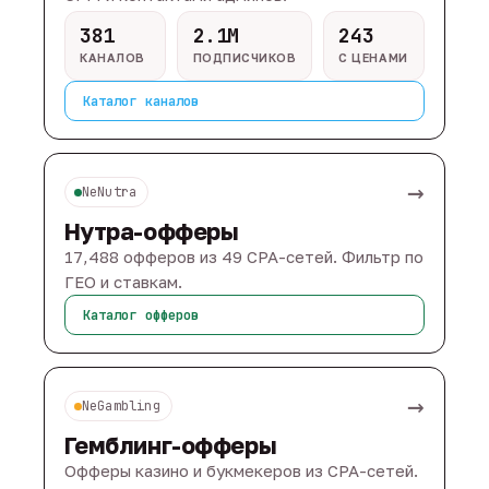
381
2.1M
243
КАНАЛОВ
ПОДПИСЧИКОВ
С ЦЕНАМИ
Каталог каналов
→
NeNutra
Нутра-офферы
17,488 офферов из 49 CPA-сетей. Фильтр по
ГЕО и ставкам.
Каталог офферов
→
NeGambling
Гемблинг-офферы
Офферы казино и букмекеров из CPA-сетей.