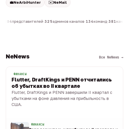
💼
✉️
NeArbiHunter
NeMail
н
·
804
представителей
·
325
админов каналов
·
134
команд
·
381
каналов
NeNews
Все NeNews →
ФИНАНСЫ
Flutter, DraftKings и PENN отчитались
об убытках во II квартале
Flutter, DraftKings и PENN завершили II квартал с
убытками на фоне давления на прибыльность в
США.
08 авг · 1 мин
ФИНАНСЫ