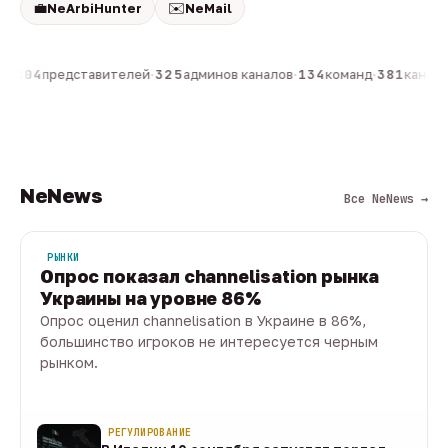
💼
✉️
NeArbiHunter
NeMail
н
·
804
представителей
·
325
админов каналов
·
134
команд
·
381
каналов
NeNews
Все NeNews →
РЫНКИ
Опрос показал channelisation рынка
Украины на уровне 86%
Опрос оценил channelisation в Украине в 86%,
большинство игроков не интересуется черным
рынком.
07 авг · 1 мин
РЕГУЛИРОВАНИЕ