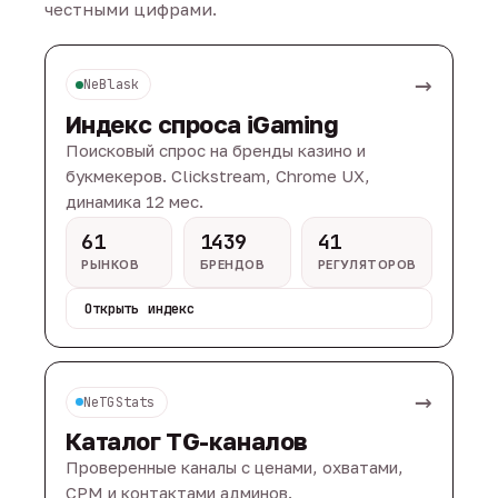
честными цифрами.
→
NeBlask
Индекс спроса iGaming
Поисковый спрос на бренды казино и
букмекеров. Clickstream, Chrome UX,
динамика 12 мес.
61
1439
41
РЫНКОВ
БРЕНДОВ
РЕГУЛЯТОРОВ
Открыть индекс
→
NeTGStats
Каталог TG-каналов
Проверенные каналы с ценами, охватами,
CPM и контактами админов.