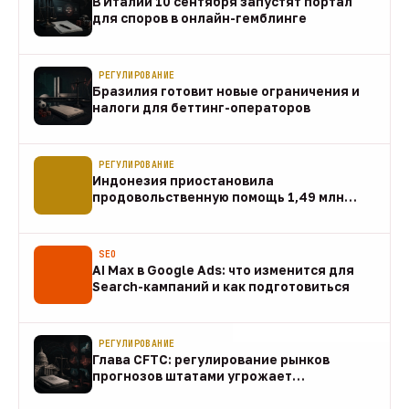
В Италии 10 сентября запустят портал
для споров в онлайн-гемблинге
07 авг
РЕГУЛИРОВАНИЕ
Бразилия готовит новые ограничения и
налоги для беттинг-операторов
07 авг
РЕГУЛИРОВАНИЕ
Индонезия приостановила
продовольственную помощь 1,49 млн
домохозяйств
07 авг
SEO
AI Max в Google Ads: что изменится для
Search-кампаний и как подготовиться
07 авг
РЕГУЛИРОВАНИЕ
Глава CFTC: регулирование рынков
прогнозов штатами угрожает
федеральному рынку
07 авг