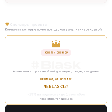
Спонсоры проекта
Компании, которые помогают держать аналитику открытой
ЗОЛОТОЙ СПОНСОР
AI-аналитика спроса на iGaming — индекс, тренды, конкуренты
ПРОМОКОД ОТ NEBLASK
NEBLASK1
−15% на подписку · до 1 сентября
пока строится NeBlask