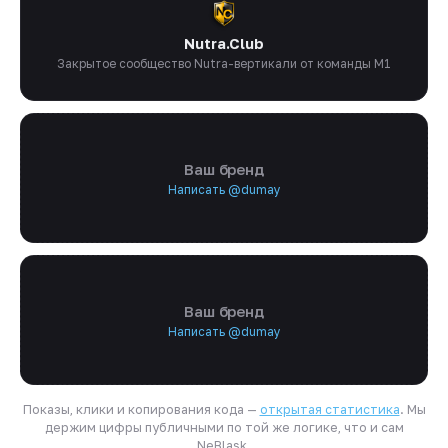
Nutra.Club
Закрытое сообщество Nutra-вертикали от команды M1
Ваш бренд
Написать @dumay
Ваш бренд
Написать @dumay
Показы, клики и копирования кода —
открытая статистика
. Мы
держим цифры публичными по той же логике, что и сам
NeBlask.