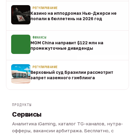
РЕГУЛИРОВАНИЕ
Казино на ипподромах Нью-Джерси не
попали в бюллетень на 2026 год
07 авг
ФИНАНСЫ
MGM China направит $122 млн на
промежуточные дивиденды
07 авг
РЕГУЛИРОВАНИЕ
Верховный суд Бразилии рассмотрит
запрет наземного гэмблинга
07 авг
ПРОДУКТЫ
Сервисы
Аналитика iGaming, каталог TG-каналов, нутра-
офферы, вакансии арбитража. Бесплатно, с