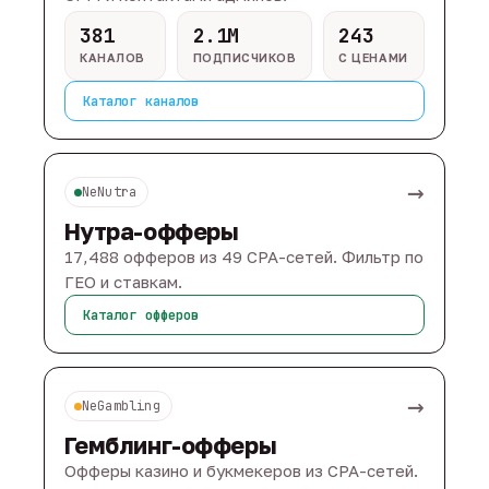
381
2.1M
243
КАНАЛОВ
ПОДПИСЧИКОВ
С ЦЕНАМИ
Каталог каналов
→
NeNutra
Нутра-офферы
17,488 офферов из 49 CPA-сетей. Фильтр по
ГЕО и ставкам.
Каталог офферов
→
NeGambling
Гемблинг-офферы
Офферы казино и букмекеров из CPA-сетей.