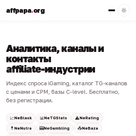
affpapa
.
org
Аналитика, каналы и
контакты
affiliate-индустрии
Индекс спроса iGaming, каталог TG-каналов
с ценами и CPM, базы C-level. Бесплатно,
без регистрации.
📈
📊
⚠️
NeBlask
NeTGStats
NeRating
💊
🎰
📥
NeNutra
NeGambling
NeBaza