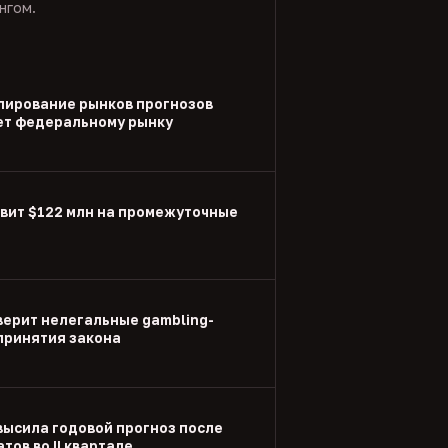
нгом.
улирование рынков прогнозов
ет федеральному рынку
вит $122 млн на промежуточные
ерит нелегальные gambling-
принятия закона
высила годовой прогноз после
тов во II квартале