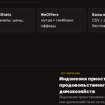
Stats
NeOffers
Базы 
аналы: цены,
нутра + гемблинг
CSV / 
офферы
беспл
РЕГУЛИРОВАНИЕ
Индонезия приос
продовольственн
домохозяйств
Индонезия приостановила
млн домохозяйств из-за по