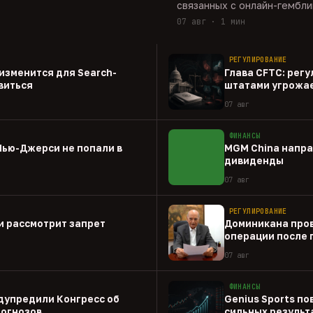
связанных с онлайн-гембли
07 авг · 1 мин
РЕГУЛИРОВАНИЕ
о изменится для Search-
Глава CFTC: рег
виться
штатами угрожа
07 авг
ФИНАНСЫ
Нью-Джерси не попали в
MGM China напра
дивиденды
07 авг
РЕГУЛИРОВАНИЕ
и рассмотрит запрет
Доминикана пров
операции после 
07 авг
ФИНАНСЫ
дупредили Конгресс об
Genius Sports по
рогнозов
сильных результа