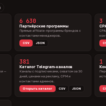
й
6 630
3 
Партнёрские программы
CPA
Прямые affiliate-программы брендов с
CPA
контактами менеджеров.
кон
CSV
JSON
C
381
1 
Каталог Telegram-каналов
Ко
ки —
Каналы с подписчиками, охватом за 30
Пер
дней, ценами на рекламу, CPM и
ист
контактами админов.
Открыть каталог
CSV
JSON
C