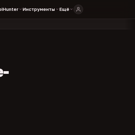
biHunter
Инструменты
Ещё
804
325
134
в каталоге
представителей
админов каналов
команд
•
•
•
•
e-