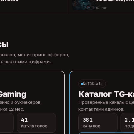
07 авг
сы
каналов, мониторинг офферов,
 с честными цифрами.
NeTGStats
Gaming
Каталог TG-к
зино и букмекеров.
Проверенные каналы с це
ика 12 мес.
контактами админов.
41
381
2.
РЕГУЛЯТОРОВ
КАНАЛОВ
ПОД