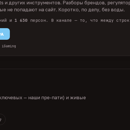
ts и других инструментов. Разборы брендов, регулято
е не попадают на сайт. Коротко, по делу, без воды.
ний и
1 630
персон. В канале — то, что между строк
PA
 iGaming
ключевых — наши пре-пати) и живые
7