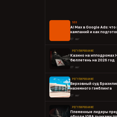
SEO
AI Max в Google Ads: чт
кампаний и как подгото
07 авг
РЕГУЛИРОВАНИЕ
Казино на ипподромах 
бюллетень на 2026 год
07 авг
РЕГУЛИРОВАНИЕ
Верховный суд Бразили
наземного гэмблинга
07 авг
РЕГУЛИРОВАНИЕ
Племенные лидеры пре
обходе IGRA рынками п