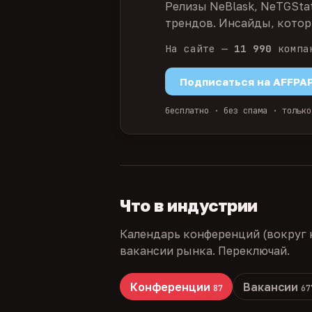
Релизы NeBlask, NeTGSta
трендов. Инсайды, которы
На сайте —
11 990
компа
Подписаться на AFFPA
бесплатно · без спама · только
Что в индустрии
Календарь конференций (вокруг 
вакансии рынка. Переключай.
Конференции
Вакансии
87
67