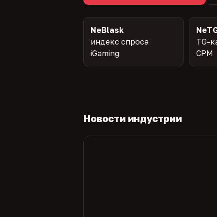
NeBlask
NeTG
индекс спроса
TG-к
iGaming
CPM
Новости индустрии