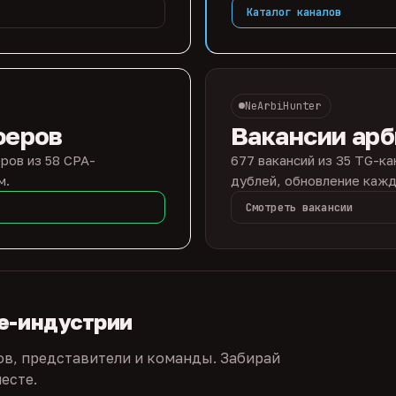
Каталог каналов
NeArbiHunter
феров
Вакансии ар
ров из 58 CPA-
677 вакансий из 35 TG-ка
м.
дублей, обновление кажд
Смотреть вакансии
te-индустрии
ов, представители и команды. Забирай
есте.