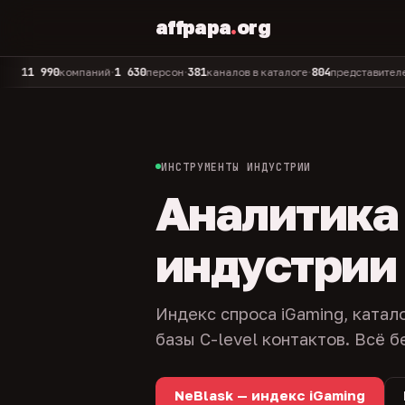
affpapa
.
org
 990
1 630
381
804
325
компаний
персон
каналов в каталоге
представителей
а
•
•
•
•
ИНСТРУМЕНТЫ ИНДУСТРИИ
Аналитика и
индустрии
Индекс спроса iGaming, катал
базы C-level контактов. Всё б
NeBlask — индекс iGaming