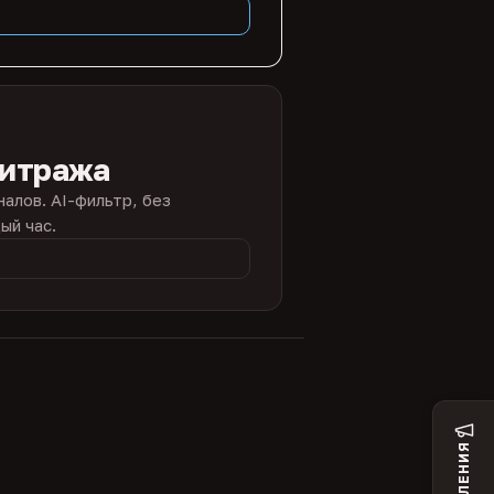
битража
налов. AI-фильтр, без
ый час.