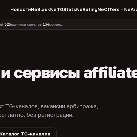
Новости
NeBlask
NeTGStats
NeRating
NeOffers
NeAr
134
11 990
1 630
381
дминов каналов
команд
компаний
персон
каналов 
•
•
•
•
 сервисы affiliat
ог TG-каналов, вакансии арбитража,
есплатно, без регистрации.
Каталог TG-каналов