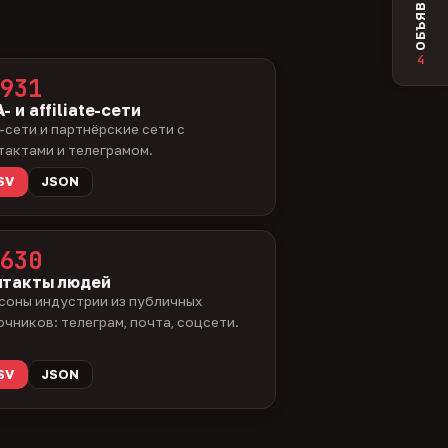
ОБЪЯВЛЕНИЯ
4
931
- и affiliate-сети
-сети и партнёрские сети с
тактами и телеграмом.
SV
JSON
630
нтакты людей
соны индустрии из публичных
очников: телеграм, почта, соцсети.
SV
JSON