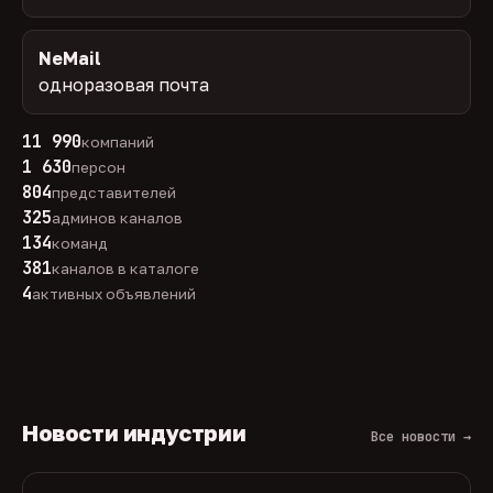
NeMail
одноразовая почта
11 990
компаний
1 630
персон
804
представителей
325
админов каналов
134
команд
381
каналов в каталоге
4
активных объявлений
Новости индустрии
Все новости →