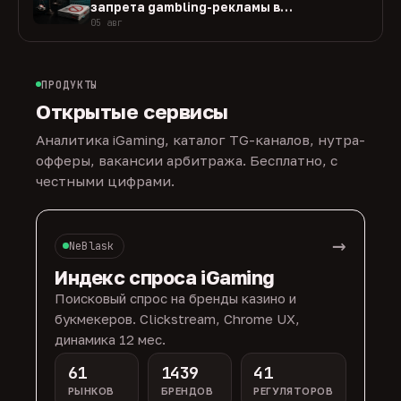
запрета gambling-рекламы в
Нидерландах
05 авг
ПРОДУКТЫ
Открытые сервисы
Аналитика iGaming, каталог TG-каналов, нутра-
офферы, вакансии арбитража. Бесплатно, с
честными цифрами.
→
NeBlask
Индекс спроса iGaming
Поисковый спрос на бренды казино и
букмекеров. Clickstream, Chrome UX,
динамика 12 мес.
61
1439
41
РЫНКОВ
БРЕНДОВ
РЕГУЛЯТОРОВ