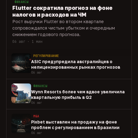
ФИНАНСЫ
Flutter сократила прогноз на фоне
налогов и расходов на ЧМ
Рост выручки Flutter во втором квартале
сопровождался чистым убытком и очередным
снижением годового прогноза.
06 авг · 1 мин
РЕГУЛИРОВАНИЕ
ASIC предупредила австралийцев о
нелицензированных рынках прогнозов
06 авг
ФИНАНСЫ
Wynn Resorts более чем вдвое увеличила
квартальную прибыль в Q2
06 авг
M&A
Pixbet выставлен на продажу на фоне
проблем с регулированием в Бразилии
06 авг