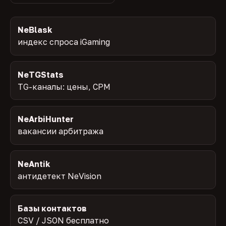
NeBlask
индекс спроса iGaming
NeTGStats
TG-каналы: цены, CPM
NeArbiHunter
вакансии арбитража
NeAntik
антидетект NeVision
Базы контактов
CSV / JSON бесплатно