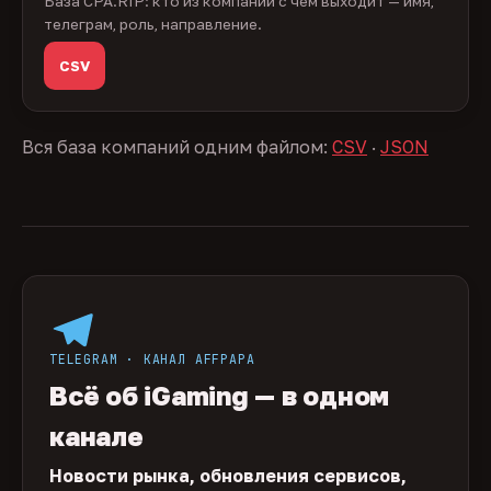
База CPA.RIP: кто из компаний с чем выходит — имя,
телеграм, роль, направление.
CSV
Вся база компаний одним файлом:
CSV
·
JSON
TELEGRAM · КАНАЛ AFFPAPA
Всё об iGaming — в одном
канале
Новости рынка, обновления сервисов,