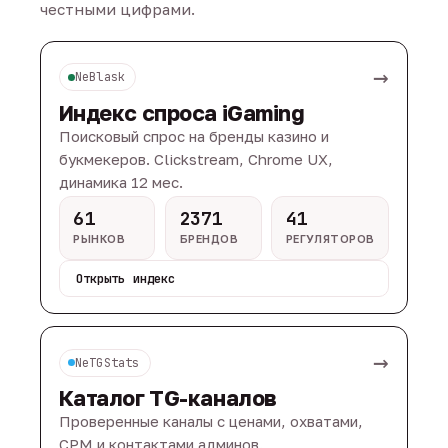
честными цифрами.
→
NeBlask
Индекс спроса iGaming
Поисковый спрос на бренды казино и
букмекеров. Clickstream, Chrome UX,
динамика 12 мес.
61
2371
41
РЫНКОВ
БРЕНДОВ
РЕГУЛЯТОРОВ
Открыть индекс
→
NeTGStats
Каталог TG-каналов
Проверенные каналы с ценами, охватами,
CPM и контактами админов.