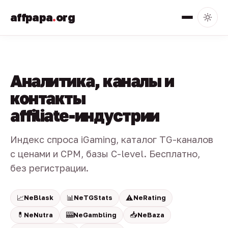
affpapa
.
org
Аналитика, каналы и
контакты
affiliate-индустрии
Индекс спроса iGaming, каталог TG-каналов
с ценами и CPM, базы C-level. Бесплатно,
без регистрации.
📈
📊
⚠️
NeBlask
NeTGStats
NeRating
💊
🎰
📥
NeNutra
NeGambling
NeBaza