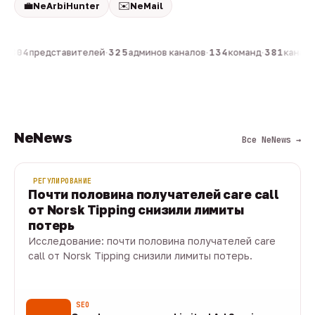
💼
✉️
NeArbiHunter
NeMail
н
·
804
представителей
·
325
админов каналов
·
134
команд
·
381
каналов
NeNews
Все NeNews →
РЕГУЛИРОВАНИЕ
Почти половина получателей care call
от Norsk Tipping снизили лимиты
потерь
Исследование: почти половина получателей care
call от Norsk Tipping снизили лимиты потерь.
08 авг · 1 мин
SEO