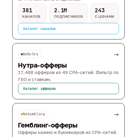
381
2.1M
243
КАНАЛОВ
ПОДПИСЧИКОВ
С ЦЕНАМИ
Каталог каналов
→
NeNutra
Нутра-офферы
17,488 офферов из 49 CPA-сетей. Фильтр по
ГЕО и ставкам.
Каталог офферов
→
NeGambling
Гемблинг-офферы
Офферы казино и букмекеров из CPA-сетей.