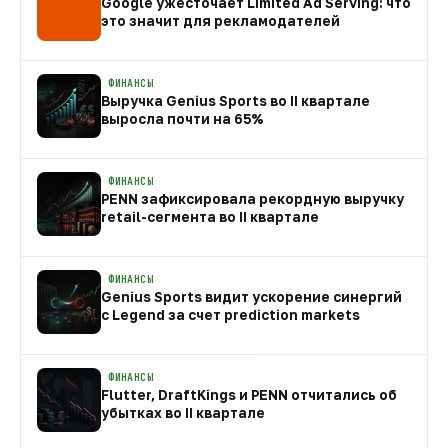
Google ужесточает Limited Ad Serving: что
это значит для рекламодателей
08 авг
ФИНАНСЫ
Выручка Genius Sports во II квартале
выросла почти на 65%
08 авг
ФИНАНСЫ
PENN зафиксировала рекордную выручку
retail-сегмента во II квартале
08 авг
ФИНАНСЫ
Genius Sports видит ускорение синергий
с Legend за счет prediction markets
08 авг
ФИНАНСЫ
Flutter, DraftKings и PENN отчитались об
убытках во II квартале
08 авг