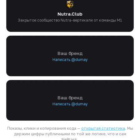
Nutra.Club
Закрытое сообщество Nutra-вертикали от команды M1
Ваш бренд
Написать @dumay
Ваш бренд
Написать @dumay
Показы, клики и копирования кода —
открытая статистика
. Мы
держим цифры публичными по той же логике, что и сам
NeBlask.