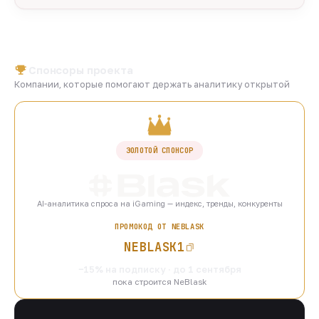
Спонсоры проекта
Компании, которые помогают держать аналитику открытой
ЗОЛОТОЙ СПОНСОР
AI-аналитика спроса на iGaming — индекс, тренды, конкуренты
ПРОМОКОД ОТ NEBLASK
NEBLASK1
−15% на подписку · до 1 сентября
пока строится NeBlask