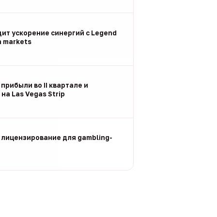
дит ускорение синергий с Legend
n markets
 прибыли во II квартале и
на Las Vegas Strip
 лицензирование для gambling-