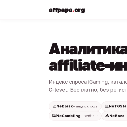
affpapa
.
org
Аналитика
affiliate-
Индекс спроса iGaming, катал
C-level. Бесплатно, без регис
📈
📊
NeBlask
NeTGSta
— индекс спроса
🎰
📥
NeGambling
NeBaza
— гемблинг
—