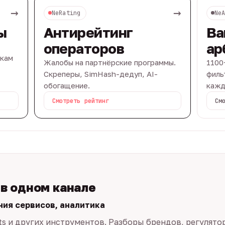
→
→
NeRating
Ne
ы
Антирейтинг
Ва
операторов
ар
вкам
Жалобы на партнёрские программы.
1100
Скреперы, SimHash-дедуп, AI-
филь
обогащение.
кажд
Смотреть рейтинг
См
 в одном канале
ния сервисов, аналитика
ts и других инструментов. Разборы брендов, регулято