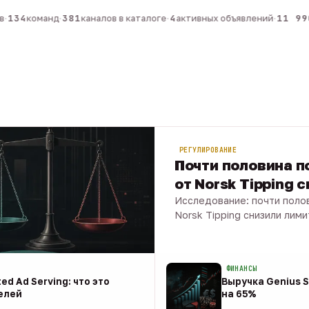
134
команд
·
381
каналов в каталоге
·
4
активных объявлений
·
11 990
РЕГУЛИРОВАНИЕ
Почти половина по
от Norsk Tipping 
Исследование: почти полов
Norsk Tipping снизили лими
08 авг · 1 мин
ФИНАНСЫ
ed Ad Serving: что это
Выручка Genius S
елей
на 65%