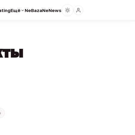
ting
Ещё
NeBaza
NeNews
кты
ы