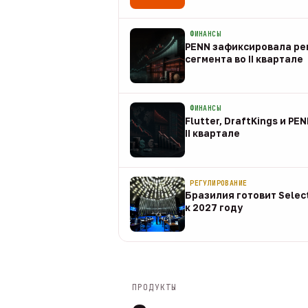
08 авг
ФИНАНСЫ
PENN зафиксировала рек
сегмента во II квартале
08 авг
ФИНАНСЫ
Flutter, DraftKings и PE
II квартале
08 авг
РЕГУЛИРОВАНИЕ
Бразилия готовит Selec
к 2027 году
08 авг
ПРОДУКТЫ