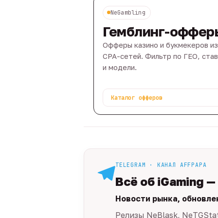
NeGambling
Гемблинг-оффер
Офферы казино и букмекеров из
CPA-сетей. Фильтр по ГЕО, ста
и модели.
Каталог офферов
TELEGRAM · КАНАЛ AFFPAPA
Всё об iGaming —
Новости рынка, обновле
Релизы NeBlask, NeTGSta