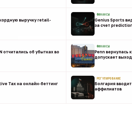
08 авг
ФИНАНСЫ
ордную выручку retail-
Genius Sports ви
за счет predictio
08 авг
ФИНАНСЫ
NN отчитались об убытках во
Penn вернулась к
допускает выход 
08 авг
РЕГУЛИРОВАНИЕ
tive Tax на онлайн-беттинг
Болгария вводит
аффилиатов
08 авг