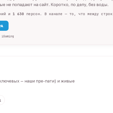
е не попадают на сайт. Коротко, по делу, без воды.
ний и
1 630
персон. В канале — то, что между строк
PA
 iGaming
ключевых — наши пре-пати) и живые
1