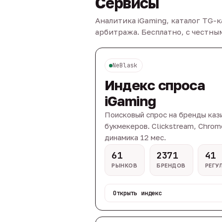
Сервисы
Аналитика iGaming, каталог TG-
арбитража. Бесплатно, с честн
NeBlask
Индекс спроса
iGaming
Поисковый спрос на бренды каз
букмекеров. Clickstream, Chrom
динамика 12 мес.
61
2371
41
РЫНКОВ
БРЕНДОВ
РЕГУ
Открыть индекс