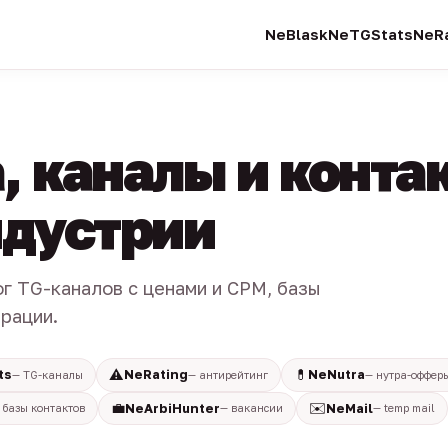
NeBlask
NeTGStats
NeRa
, каналы и конта
индустрии
ог TG-каналов с ценами и CPM, базы
трации.
⚠️
💊
ts
NeRating
NeNutra
— TG-каналы
— антирейтинг
— нутра-оффер
💼
✉️
NeArbiHunter
NeMail
 базы контактов
— вакансии
— temp mail