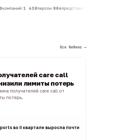
компаний
·
1 630
персон
·
804
представителей
·
325
админов каналов
·
Все NeNews →
лучателей care call
снизили лимиты потерь
ина получателей care call от
ты потерь.
ports во II квартале выросла почти