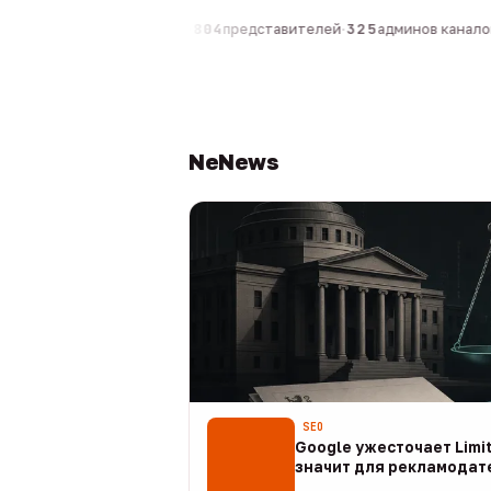
0
компаний
·
1 630
персон
·
804
представителей
·
325
админов каналов
·
NeNews
SEO
Google ужесточает Limit
значит для рекламодат