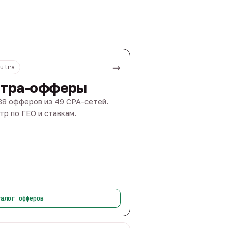
→
Nutra
тра-офферы
88 офферов из 49 CPA-сетей.
тр по ГЕО и ставкам.
талог офферов