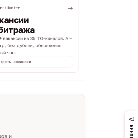
→
ArbiHunter
кансии
битража
+ вакансий из 35 TG-каналов. AI-
тр, без дублей, обновление
ый час.
отреть вакансии
ров и