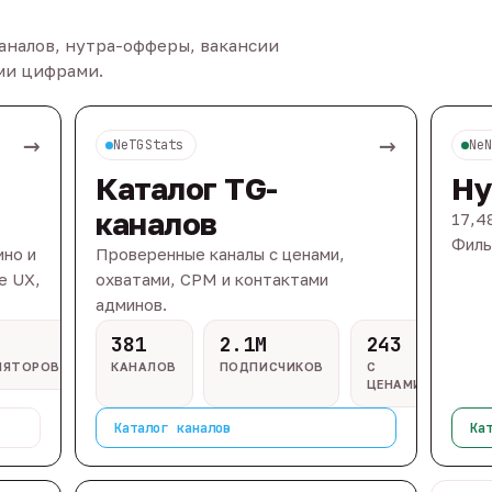
каналов, нутра-офферы, вакансии
ыми цифрами.
→
→
NeTGStats
Ne
Каталог TG-
Ну
каналов
17,4
Филь
ино и
Проверенные каналы с ценами,
e UX,
охватами, CPM и контактами
админов.
381
2.1M
243
ЛЯТОРОВ
КАНАЛОВ
ПОДПИСЧИКОВ
С
ЦЕНАМИ
Каталог каналов
Ка