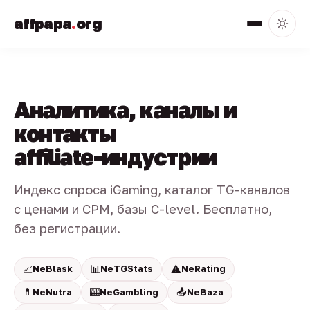
affpapa
.
org
Аналитика, каналы и
контакты
affiliate-индустрии
Индекс спроса iGaming, каталог TG-каналов
с ценами и CPM, базы C-level. Бесплатно,
без регистрации.
📈
📊
⚠️
NeBlask
NeTGStats
NeRating
💊
🎰
📥
NeNutra
NeGambling
NeBaza