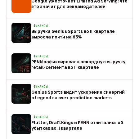
Google ужесточает Limited Ad Serving: что
это значит для рекламодателей
08 авг
ФИНАНСЫ
Выручка Genius Sports во II квартале
выросла почти на 65%
08 авг
ФИНАНСЫ
PENN зафиксировала рекордную выручку
retail-сегмента во II квартале
08 авг
ФИНАНСЫ
Genius Sports видит ускорение синергий
с Legend за счет prediction markets
08 авг
ФИНАНСЫ
Flutter, DraftKings и PENN отчитались об
убытках во II квартале
08 авг