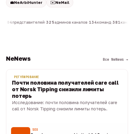
💼
✉️
NeArbiHunter
NeMail
н
·
804
представителей
·
325
админов каналов
·
134
команд
·
381
каналов
NeNews
Все NeNews →
РЕГУЛИРОВАНИЕ
Почти половина получателей care call
от Norsk Tipping снизили лимиты
потерь
Исследование: почти половина получателей care
call от Norsk Tipping снизили лимиты потерь.
08 авг · 1 мин
SEO