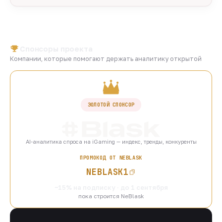
Спонсоры проекта
Компании, которые помогают держать аналитику открытой
ЗОЛОТОЙ СПОНСОР
AI-аналитика спроса на iGaming — индекс, тренды, конкуренты
ПРОМОКОД ОТ NEBLASK
NEBLASK1
−15% на подписку · до 1 сентября
пока строится NeBlask