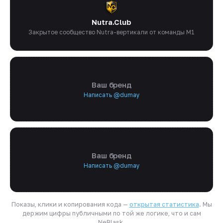
Nutra.Club
Закрытое сообщество Nutra-вертикали от команды M1
Ваш бренд
Написать @dumay
Ваш бренд
Написать @dumay
Показы, клики и копирования кода —
открытая статистика
. Мы
держим цифры публичными по той же логике, что и сам
NeBlask.