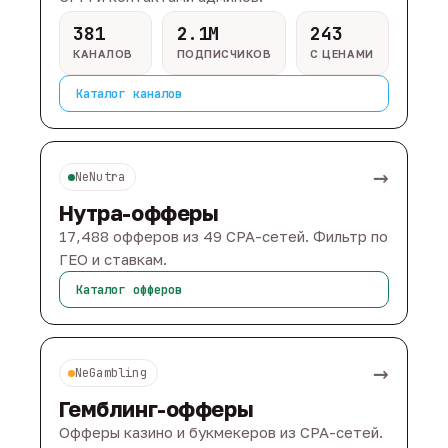
381
2.1M
243
КАНАЛОВ
ПОДПИСЧИКОВ
С ЦЕНАМИ
Каталог каналов
→
NeNutra
Нутра-офферы
17,488 офферов из 49 CPA-сетей. Фильтр по
ГЕО и ставкам.
Каталог офферов
→
NeGambling
Гемблинг-офферы
Офферы казино и букмекеров из CPA-сетей.