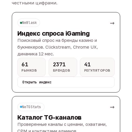
честными цифрами.
→
NeBlask
Индекс спроса iGaming
Поисковый спрос на бренды казино и
букмекеров. Clickstream, Chrome UX,
динамика 12 мес.
61
2371
41
РЫНКОВ
БРЕНДОВ
РЕГУЛЯТОРОВ
Открыть индекс
→
NeTGStats
Каталог TG-каналов
Проверенные каналы с ценами, охватами,
CPM и контактами админов.