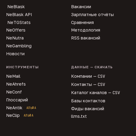
NeBlask
Вакансии
NeBlask API
Зарплатные отчёты
NeTGStats
Сравнения
NeOffers
Методология
NeNutra
RSS вакансий
NeGambling
Новости
ИНСТРУМЕНТЫ
ДАННЫЕ — СКАЧАТЬ
NeMail
Компании —
CSV
NeAhrefs
Контакты —
CSV
NeConf
Каталог каналов —
CSV
Глоссарий
Базы контактов
NeAntik
АЛЬФА
Фиды вакансий
NeClip
АЛЬФА
llms.txt