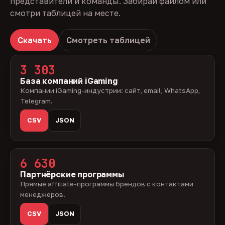
представители и команды. Забирай файлом или
смотри таблицей на месте.
Скачать
Смотреть таблицей
3 303
База компаний iGaming
Компании iGaming-индустрии: сайт, email, WhatsApp,
Telegram.
CSV
JSON
6 630
Партнёрские программы
Прямые affiliate-программы брендов с контактами
менеджеров.
CSV
JSON