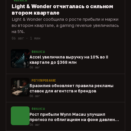
ФИНАНСЫ
Light & Wonder отчиталась о сильном
втором квартале
Light & Wonder сообщила о росте прибыли и маржи
во втором квартале, а gaming revenue увеличилась
на 5%.
06 авг · 1 мин
ФИНАНСЫ
Accel увеличила выручку на 10% во II
квартале до $368 млн
06 авг
РЕГУЛИРОВАНИЕ
Бразилия обновляет правила рекламы
ставок для агентств и брендов
06 авг
ФИНАНСЫ
Рост прибыли Wynn Macau улучшил
прогноз по облигациям на фоне давления
capex
06 авг