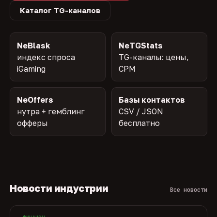
Каталог TG-каналов
NeBlask
NeTGStats
индекс спроса
TG-каналы: цены,
iGaming
CPM
NeOffers
Базы контактов
нутра + гемблинг
CSV / JSON
офферы
бесплатно
Новости индустрии
Все новости