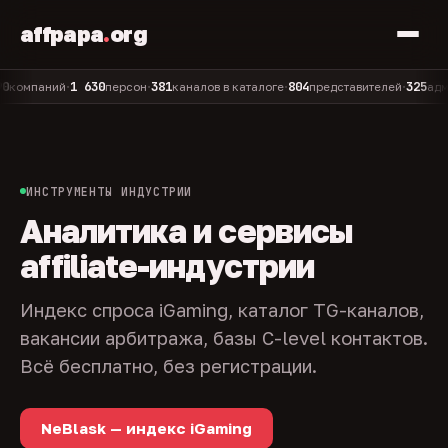
affpapa
.
org
1 630
381
804
325
паний
персон
каналов в каталоге
представителей
админов
•
•
•
•
ИНСТРУМЕНТЫ ИНДУСТРИИ
Аналитика и сервисы
affiliate-индустрии
Индекс спроса iGaming, каталог TG-каналов,
вакансии арбитража, базы C-level контактов.
Всё бесплатно, без регистрации.
NeBlask — индекс iGaming