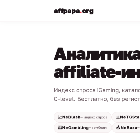
affpapa
.
org
Аналитика
affiliate-
Индекс спроса iGaming, катал
C-level. Бесплатно, без регис
📈
📊
NeBlask
NeTGSta
— индекс спроса
🎰
📥
NeGambling
NeBaza
— гемблинг
—