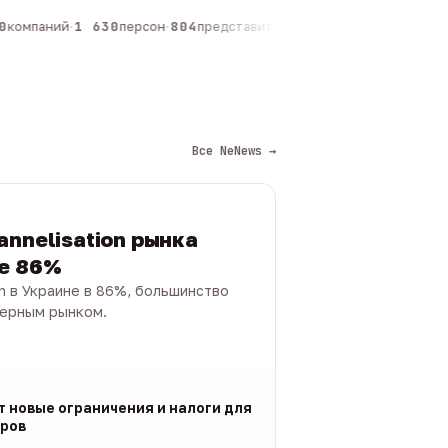
компаний
·
1 630
персон
·
804
представителей
·
325
админов каналов
·
Все NeNews →
annelisation рынка
не 86%
on в Украине в 86%, большинство
черным рынком.
т новые ограничения и налоги для
ров