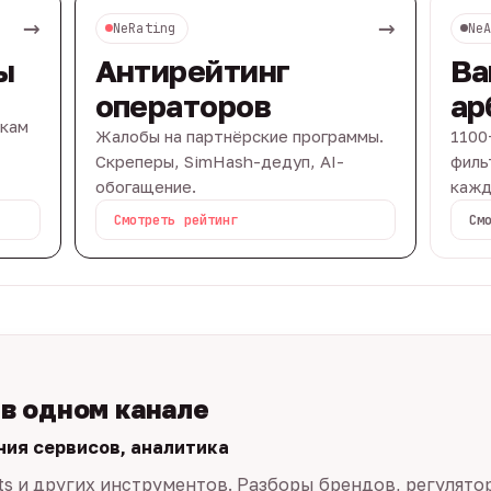
→
→
NeRating
Ne
ы
Антирейтинг
Ва
операторов
ар
вкам
Жалобы на партнёрские программы.
1100
Скреперы, SimHash-дедуп, AI-
филь
обогащение.
кажд
Смотреть рейтинг
См
 в одном канале
ния сервисов, аналитика
ts и других инструментов. Разборы брендов, регулято