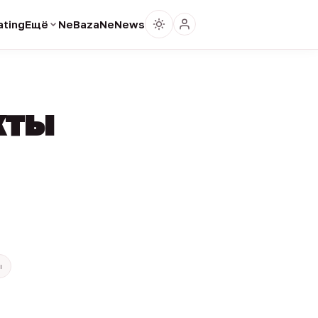
ting
Ещё
NeBaza
NeNews
кты
ы