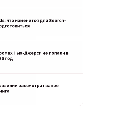
Ads: что изменится для Search-
подготовиться
ромах Нью-Джерси не попали в
26 год
разилии рассмотрит запрет
инга