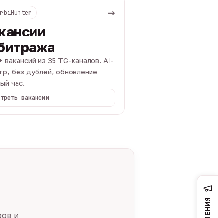
→
ArbiHunter
кансии
битража
+ вакансий из 35 TG-каналов. AI-
тр, без дублей, обновление
ый час.
отреть вакансии
ров и