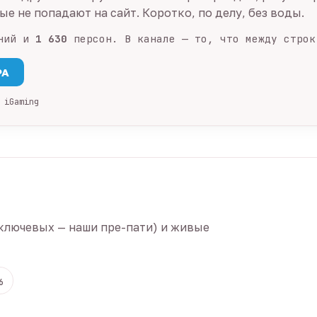
е не попадают на сайт. Коротко, по делу, без воды.
ний и
1 630
персон. В канале — то, что между строк
PA
 iGaming
ключевых — наши пре-пати) и живые
6