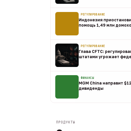
07 авг
РЕГУЛИРОВАНИЕ
Индонезия приостанов
помощь 1,49 млн домох
07 авг
РЕГУЛИРОВАНИЕ
Глава CFTC: регулирова
штатами угрожает фед
07 авг
ФИНАНСЫ
MGM China направит $1
дивиденды
07 авг
ПРОДУКТЫ