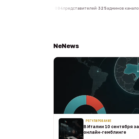
0
компаний
·
1 630
персон
·
804
представителей
·
325
админов каналов
·
NeNews
РЕГУЛИРОВАНИЕ
В Италии 10 сентября з
онлайн-гемблинге