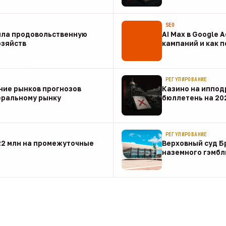
07 авг
SEO
ила продовольственную
AI Max в Google 
озяйств
кампаний и как 
07 авг
РЕГУЛИРОВАНИЕ
ние рынков прогнозов
Казино на иппод
еральному рынку
бюллетень на 20
07 авг
РЕГУЛИРОВАНИЕ
22 млн на промежуточные
Верховный суд Б
наземного гэмбл
07 авг