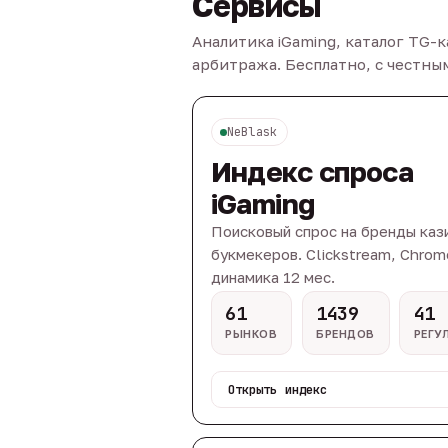
Сервисы
Аналитика iGaming, каталог TG-
арбитража. Бесплатно, с честн
NeBlask
Индекс спроса
iGaming
Поисковый спрос на бренды каз
букмекеров. Clickstream, Chrom
динамика 12 мес.
61
1439
41
РЫНКОВ
БРЕНДОВ
РЕГУ
Открыть индекс