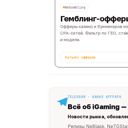
NeGambling
Гемблинг-оффер
Офферы казино и букмекеров из
CPA-сетей. Фильтр по ГЕО, ста
и модели.
Каталог офферов
TELEGRAM · КАНАЛ AFFPAPA
Всё об iGaming —
Новости рынка, обновле
Релизы NeBlask, NeTGSta