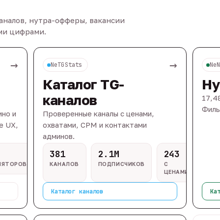
каналов, нутра-офферы, вакансии
ыми цифрами.
→
→
NeTGStats
Ne
Каталог TG-
Ну
каналов
17,4
Филь
ино и
Проверенные каналы с ценами,
e UX,
охватами, CPM и контактами
админов.
381
2.1M
243
ЛЯТОРОВ
КАНАЛОВ
ПОДПИСЧИКОВ
С
ЦЕНАМИ
Каталог каналов
Ка