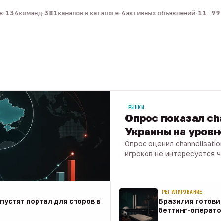
134
команд
·
381
каналов в каталоге
·
4
активных объявлений
·
11 990
РЫНКИ
Опрос показал ch
Украины на уров
Опрос оценил channelisati
игроков не интересуется 
07 авг · 1 мин
РЕГУЛИРОВАНИЕ
апустят портал для споров в
Бразилия готови
беттинг-операто