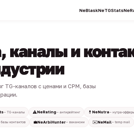
NeBlask
NeTGStats
NeRa
, каналы и конта
индустрии
ог TG-каналов с ценами и CPM, базы
трации.
⚠️
💊
ts
NeRating
NeNutra
— TG-каналы
— антирейтинг
— нутра-оффер
💼
✉️
NeArbiHunter
NeMail
 базы контактов
— вакансии
— temp mail