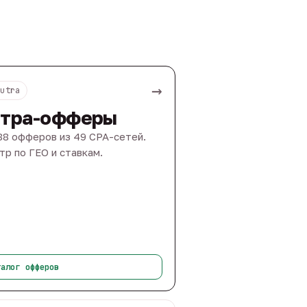
→
Nutra
тра-офферы
88 офферов из 49 CPA-сетей.
тр по ГЕО и ставкам.
талог офферов