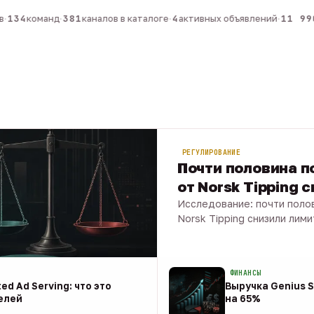
134
команд
·
381
каналов в каталоге
·
4
активных объявлений
·
11 990
РЕГУЛИРОВАНИЕ
Почти половина по
от Norsk Tipping 
Исследование: почти полов
Norsk Tipping снизили лими
08 авг · 1 мин
ФИНАНСЫ
ed Ad Serving: что это
Выручка Genius S
елей
на 65%