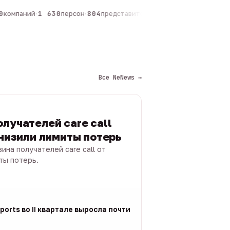
компаний
·
1 630
персон
·
804
представителей
·
325
админов каналов
·
Все NeNews →
лучателей care call
снизили лимиты потерь
ина получателей care call от
ты потерь.
ports во II квартале выросла почти