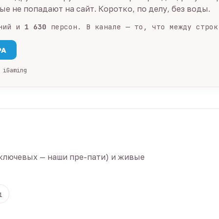
е не попадают на сайт. Коротко, по делу, без воды.
ний и
1 630
персон. В канале — то, что между строк
PA
 iGaming
ключевых — наши пре-пати) и живые
1