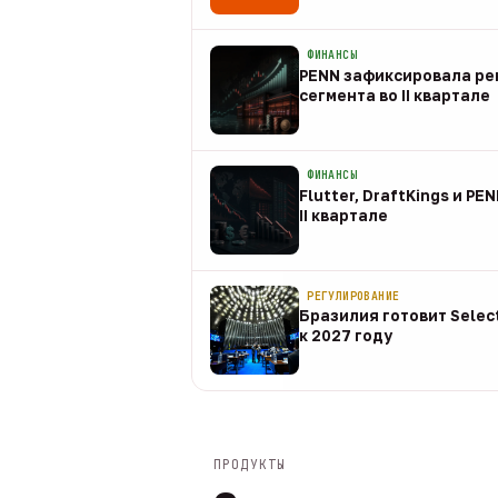
08 авг
ФИНАНСЫ
PENN зафиксировала рек
сегмента во II квартале
08 авг
ФИНАНСЫ
Flutter, DraftKings и PE
II квартале
08 авг
РЕГУЛИРОВАНИЕ
Бразилия готовит Selec
к 2027 году
08 авг
ПРОДУКТЫ