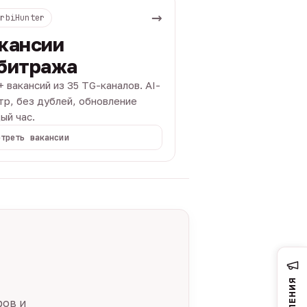
→
ArbiHunter
кансии
битража
+ вакансий из 35 TG-каналов. AI-
тр, без дублей, обновление
ый час.
отреть вакансии
ров и