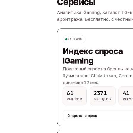
Сервисы
Аналитика iGaming, каталог TG-
арбитража. Бесплатно, с честн
NeBlask
Индекс спроса
iGaming
Поисковый спрос на бренды каз
букмекеров. Clickstream, Chrom
динамика 12 мес.
61
2371
41
РЫНКОВ
БРЕНДОВ
РЕГУ
Открыть индекс