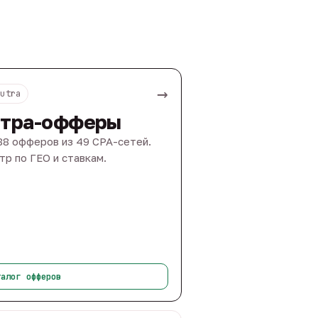
→
Nutra
тра-офферы
88 офферов из 49 CPA-сетей.
тр по ГЕО и ставкам.
талог офферов