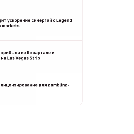
дит ускорение синергий с Legend
n markets
 прибыли во II квартале и
на Las Vegas Strip
 лицензирование для gambling-