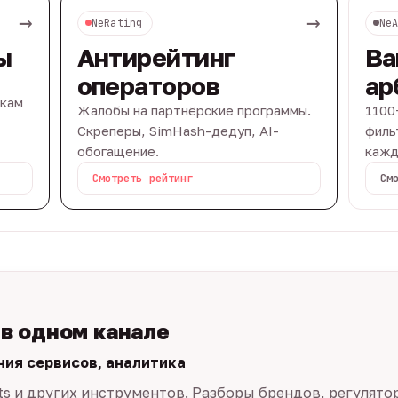
→
→
NeRating
Ne
ы
Антирейтинг
Ва
операторов
ар
вкам
Жалобы на партнёрские программы.
1100
Скреперы, SimHash-дедуп, AI-
филь
обогащение.
кажд
Смотреть рейтинг
См
 в одном канале
ния сервисов, аналитика
ts и других инструментов. Разборы брендов, регулято