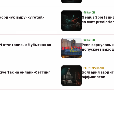
08 авг
ФИНАНСЫ
ордную выручку retail-
Genius Sports ви
за счет predictio
08 авг
ФИНАНСЫ
NN отчитались об убытках во
Penn вернулась к
допускает выход 
08 авг
РЕГУЛИРОВАНИЕ
tive Tax на онлайн-беттинг
Болгария вводит
аффилиатов
08 авг