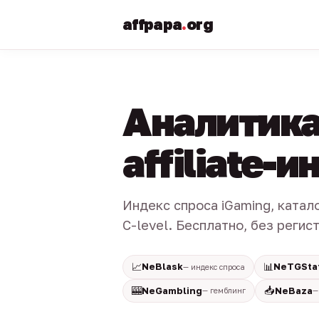
affpapa
.
org
Аналитика
affiliate-
Индекс спроса iGaming, катал
C-level. Бесплатно, без регис
📈
📊
NeBlask
NeTGSta
— индекс спроса
🎰
📥
NeGambling
NeBaza
— гемблинг
—