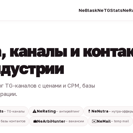
NeBlask
NeTGStats
NeRa
, каналы и конта
индустрии
ог TG-каналов с ценами и CPM, базы
трации.
⚠️
💊
ts
NeRating
NeNutra
— TG-каналы
— антирейтинг
— нутра-оффер
💼
✉️
NeArbiHunter
NeMail
 базы контактов
— вакансии
— temp mail