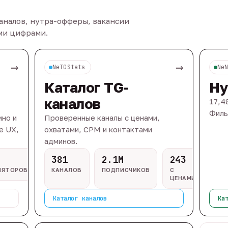
каналов, нутра-офферы, вакансии
ыми цифрами.
→
→
NeTGStats
Ne
Каталог TG-
Ну
каналов
17,4
Филь
ино и
Проверенные каналы с ценами,
e UX,
охватами, CPM и контактами
админов.
381
2.1M
243
ЛЯТОРОВ
КАНАЛОВ
ПОДПИСЧИКОВ
С
ЦЕНАМИ
Каталог каналов
Ка