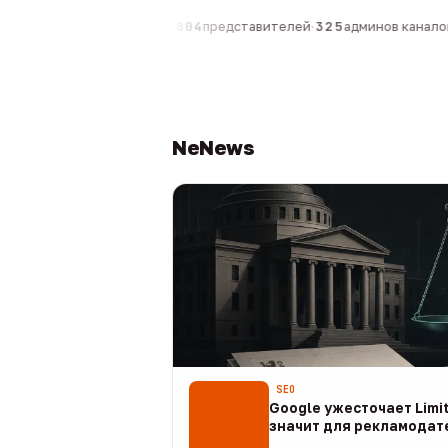
компаний
·
1 630
персон
·
804
представителей
·
325
админов каналов
·
NeNews
SEO
Google ужесточает Limit
значит для рекламодат