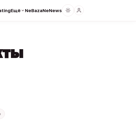
ting
Ещё
NeBaza
NeNews
кты
ы