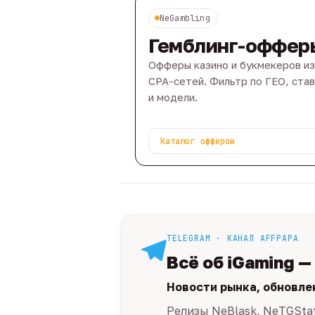
NeGambling
Гемблинг-оффер
Офферы казино и букмекеров из
CPA-сетей. Фильтр по ГЕО, ста
и модели.
Каталог офферов
TELEGRAM · КАНАЛ AFFPAPA
Всё об iGaming —
Новости рынка, обновле
Релизы NeBlask, NeTGSta