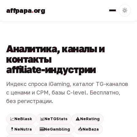
affpapa
.
org
Аналитика, каналы и
контакты
affiliate-индустрии
Индекс спроса iGaming, каталог TG-каналов
с ценами и CPM, базы C-level. Бесплатно,
без регистрации.
📈
📊
⚠️
NeBlask
NeTGStats
NeRating
💊
🎰
📥
NeNutra
NeGambling
NeBaza