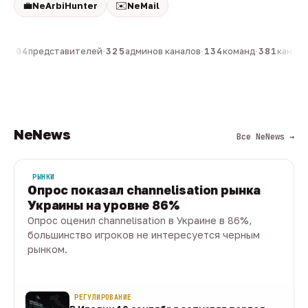
💼
✉️
NeArbiHunter
NeMail
н
·
804
представителей
·
325
админов каналов
·
134
команд
·
381
каналов
NeNews
Все NeNews →
РЫНКИ
Опрос показал channelisation рынка
Украины на уровне 86%
Опрос оценил channelisation в Украине в 86%,
большинство игроков не интересуется черным
рынком.
07 авг · 1 мин
РЕГУЛИРОВАНИЕ