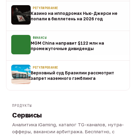
РЕГУЛИРОВАНИЕ
Казино на ипподромах Нью-Джерси не
попали в бюллетень на 2026 год
07 авг
ФИНАНСЫ
MGM China направит $122 млн на
промежуточные дивиденды
07 авг
РЕГУЛИРОВАНИЕ
Верховный суд Бразилии рассмотрит
запрет наземного гэмблинга
07 авг
ПРОДУКТЫ
Сервисы
Аналитика iGaming, каталог TG-каналов, нутра-
офферы, вакансии арбитража. Бесплатно, с