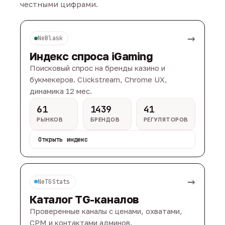
честными цифрами.
→
NeBlask
Индекс спроса iGaming
Поисковый спрос на бренды казино и
букмекеров. Clickstream, Chrome UX,
динамика 12 мес.
61
1439
41
РЫНКОВ
БРЕНДОВ
РЕГУЛЯТОРОВ
Открыть индекс
→
NeTGStats
Каталог TG-каналов
Проверенные каналы с ценами, охватами,
CPM и контактами админов.