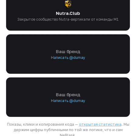
Nutra.Club
Закрытое сообщество Nutra-вертикали от команды M1
Ваш бренд
Написать @dumay
Ваш бренд
Написать @dumay
Показы, клики и копирования кода —
открытая статистика
. Мы
держим цифры публичными по той же логике, что и сам
NeBlask.