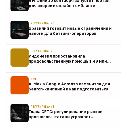
В Италии 10 сентября запустят портал
для споров в онлайн-гемблинге
07 авг
РЕГУЛИРОВАНИЕ
Бразилия готовит новые ограничения и
налоги для беттинг-операторов
07 авг
РЕГУЛИРОВАНИЕ
Индонезия приостановила
продовольственную помощь 1,49 млн
домохозяйств
07 авг
SEO
AI Max в Google Ads: что изменится для
Search-кампаний и как подготовиться
07 авг
РЕГУЛИРОВАНИЕ
Глава CFTC: регулирование рынков
прогнозов штатами угрожает
федеральному рынку
07 авг