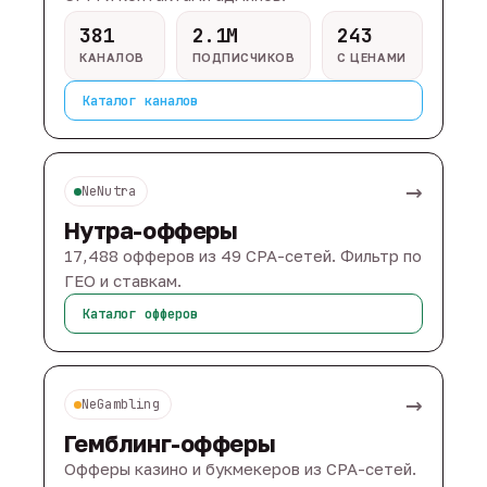
381
2.1M
243
КАНАЛОВ
ПОДПИСЧИКОВ
С ЦЕНАМИ
Каталог каналов
→
NeNutra
Нутра-офферы
17,488 офферов из 49 CPA-сетей. Фильтр по
ГЕО и ставкам.
Каталог офферов
→
NeGambling
Гемблинг-офферы
Офферы казино и букмекеров из CPA-сетей.