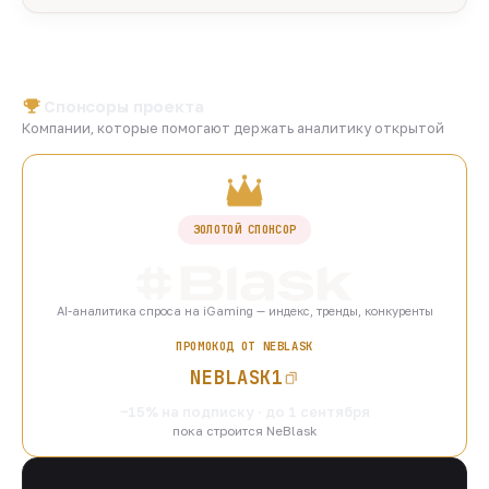
Спонсоры проекта
Компании, которые помогают держать аналитику открытой
ЗОЛОТОЙ СПОНСОР
AI-аналитика спроса на iGaming — индекс, тренды, конкуренты
ПРОМОКОД ОТ NEBLASK
NEBLASK1
−15% на подписку · до 1 сентября
пока строится NeBlask