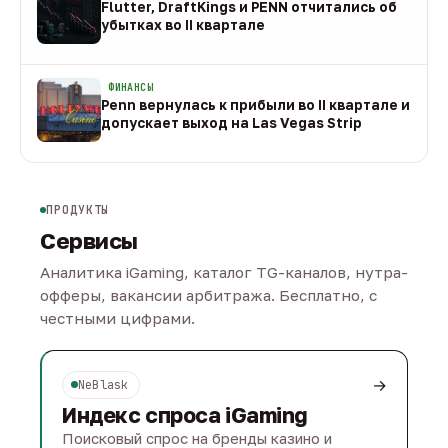
Flutter, DraftKings и PENN отчитались об
убытках во II квартале
08 авг
ФИНАНСЫ
Penn вернулась к прибыли во II квартале и
допускает выход на Las Vegas Strip
08 авг
ПРОДУКТЫ
Сервисы
Аналитика iGaming, каталог TG-каналов, нутра-
офферы, вакансии арбитража. Бесплатно, с
честными цифрами.
→
NeBlask
Индекс спроса iGaming
Поисковый спрос на бренды казино и