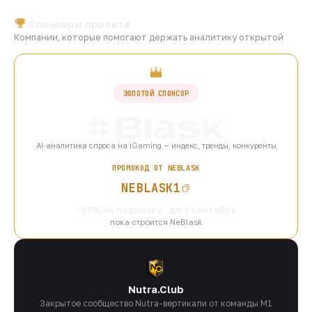
Спонсоры проекта
Компании, которые помогают держать аналитику открытой
ЗОЛОТОЙ СПОНСОР
AI-аналитика спроса на iGaming — индекс, тренды, конкуренты
ПРОМОКОД ОТ NEBLASK
NEBLASK1
−15% на подписку · до 1 сентября
пока строится NeBlask
Nutra.Club
Закрытое сообщество Nutra-вертикали от команды M1