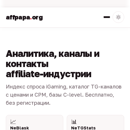
affpapa
.
org
Аналитика, каналы и
контакты
affiliate-индустрии
Индекс спроса iGaming, каталог TG-каналов
с ценами и CPM, базы C-level. Бесплатно,
без регистрации.
📈
📊
NeBlask
NeTGStats