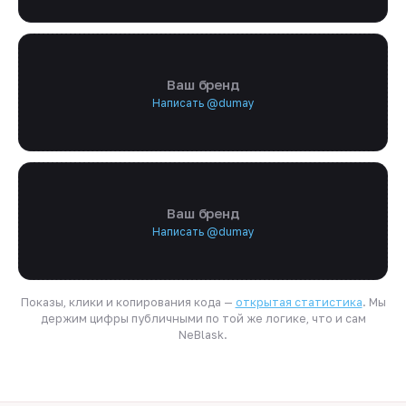
Ваш бренд
Написать @dumay
Ваш бренд
Написать @dumay
Показы, клики и копирования кода —
открытая статистика
. Мы
держим цифры публичными по той же логике, что и сам
NeBlask.