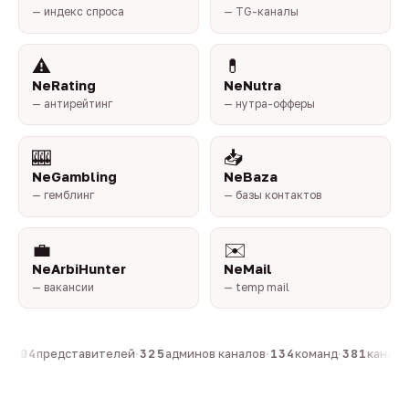
— индекс спроса
— TG-каналы
⚠️
💊
NeRating
NeNutra
— антирейтинг
— нутра-офферы
🎰
📥
NeGambling
NeBaza
— гемблинг
— базы контактов
💼
✉️
NeArbiHunter
NeMail
— вакансии
— temp mail
·
804
представителей
·
325
админов каналов
·
134
команд
·
381
каналов