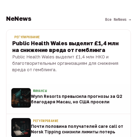
NeNews
Все NeNews →
РЕГУЛИРОВАНИЕ
Public Health Wales выделит £1,4 млн
на снижение вреда от гемблинга
Public Health Wales выделит £1,4 млн НКО и
благотворительным организациям для снижения
вреда от гемблинга.
09 авг · 1 мин
ФИНАНСЫ
Wynn Resorts превысила прогнозы за Q2
благодаря Macau, но США просели
09 авг
РЕГУЛИРОВАНИЕ
Почти половина получателей care call от
Norsk Tipping снизили лимиты потерь