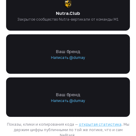
Nutra.Club
Закрытое сообщество Nutra-вертикали от команды M1
Ваш бренд
Написать @dumay
Ваш бренд
Написать @dumay
Показы, клики и копирования кода —
открытая статистика
. Мы
держим цифры публичными по той же логике, что и сам
NeBlask.