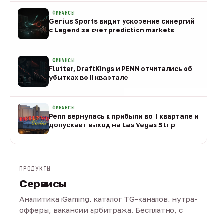
ФИНАНСЫ
Genius Sports видит ускорение синергий
с Legend за счет prediction markets
08 авг
ФИНАНСЫ
Flutter, DraftKings и PENN отчитались об
убытках во II квартале
08 авг
ФИНАНСЫ
Penn вернулась к прибыли во II квартале и
допускает выход на Las Vegas Strip
08 авг
ПРОДУКТЫ
Сервисы
Аналитика iGaming, каталог TG-каналов, нутра-
офферы, вакансии арбитража. Бесплатно, с