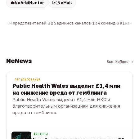
💼
✉️
NeArbiHunter
NeMail
н
·
804
представителей
·
325
админов каналов
·
134
команд
·
381
каналов
NeNews
Все NeNews →
РЕГУЛИРОВАНИЕ
Public Health Wales выделит £1,4 млн
на снижение вреда от гемблинга
Public Health Wales выделит £1,4 млн НКО и
благотворительным организациям для снижения
вреда от гемблинга.
09 авг · 1 мин
ФИНАНСЫ