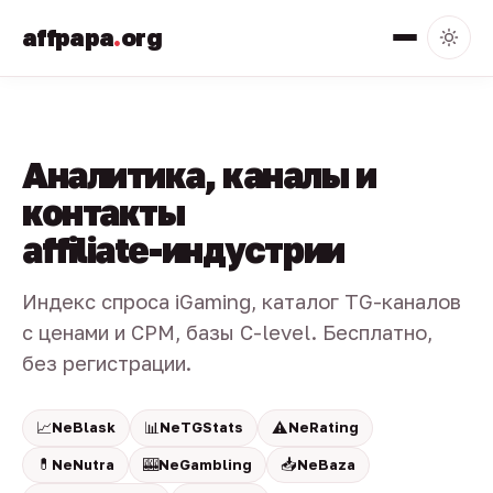
affpapa
.
org
Аналитика, каналы и
контакты
affiliate-индустрии
Индекс спроса iGaming, каталог TG-каналов
с ценами и CPM, базы C-level. Бесплатно,
без регистрации.
📈
📊
⚠️
NeBlask
NeTGStats
NeRating
💊
🎰
📥
NeNutra
NeGambling
NeBaza