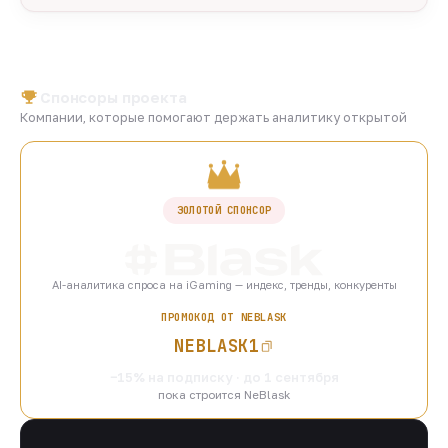
Спонсоры проекта
Компании, которые помогают держать аналитику открытой
ЗОЛОТОЙ СПОНСОР
AI-аналитика спроса на iGaming — индекс, тренды, конкуренты
ПРОМОКОД ОТ NEBLASK
NEBLASK1
−15% на подписку · до 1 сентября
пока строится NeBlask