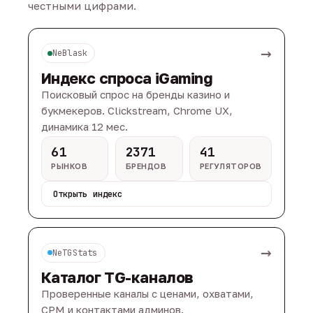
честными цифрами.
→
NeBlask
Индекс спроса iGaming
Поисковый спрос на бренды казино и
букмекеров. Clickstream, Chrome UX,
динамика 12 мес.
61
2371
41
РЫНКОВ
БРЕНДОВ
РЕГУЛЯТОРОВ
Открыть индекс
→
NeTGStats
Каталог TG-каналов
Проверенные каналы с ценами, охватами,
CPM и контактами админов.