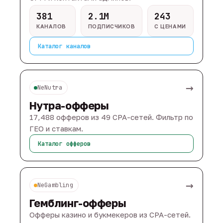
381
2.1M
243
КАНАЛОВ
ПОДПИСЧИКОВ
С ЦЕНАМИ
Каталог каналов
→
NeNutra
Нутра-офферы
17,488 офферов из 49 CPA-сетей. Фильтр по
ГЕО и ставкам.
Каталог офферов
→
NeGambling
Гемблинг-офферы
Офферы казино и букмекеров из CPA-сетей.