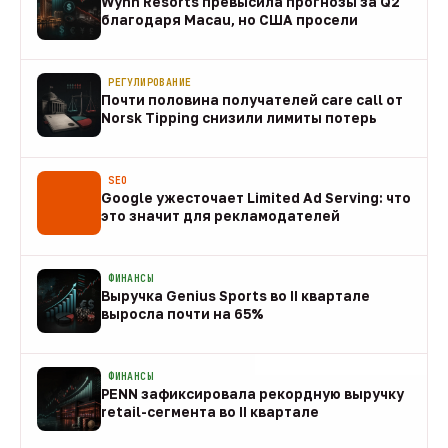
Wynn Resorts превысила прогнозы за Q2
благодаря Macau, но США просели
09 авг
РЕГУЛИРОВАНИЕ
Почти половина получателей care call от
Norsk Tipping снизили лимиты потерь
08 авг
SEO
Google ужесточает Limited Ad Serving: что
это значит для рекламодателей
08 авг
ФИНАНСЫ
Выручка Genius Sports во II квартале
выросла почти на 65%
08 авг
ФИНАНСЫ
PENN зафиксировала рекордную выручку
retail-сегмента во II квартале
08 авг