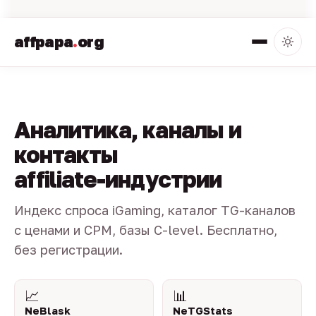
affpapa
.
org
Аналитика, каналы и
контакты
affiliate-индустрии
Индекс спроса iGaming, каталог TG-каналов
с ценами и CPM, базы C-level. Бесплатно,
без регистрации.
📈
📊
NeBlask
NeTGStats