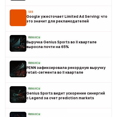
08 авг
SEO
Google ужесточает Limited Ad Serving: что
это значит для рекламодателей
08 авг
ФИНАНСЫ
Выручка Genius Sports во II квартале
выросла почти на 65%
08 авг
ФИНАНСЫ
PENN зафиксировала рекордную выручку
retail-сегмента во II квартале
08 авг
ФИНАНСЫ
Genius Sports видит ускорение синергий
с Legend за счет prediction markets
08 авг
ФИНАНСЫ