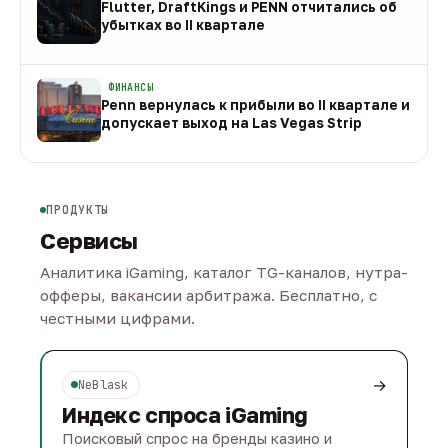
Flutter, DraftKings и PENN отчитались об
убытках во II квартале
08 авг
ФИНАНСЫ
Penn вернулась к прибыли во II квартале и
допускает выход на Las Vegas Strip
08 авг
ПРОДУКТЫ
Сервисы
Аналитика iGaming, каталог TG-каналов, нутра-
офферы, вакансии арбитража. Бесплатно, с
честными цифрами.
→
NeBlask
Индекс спроса iGaming
Поисковый спрос на бренды казино и