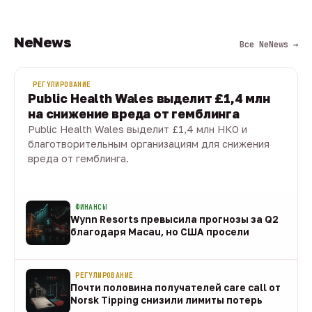
NeNews
Все NeNews →
РЕГУЛИРОВАНИЕ
Public Health Wales выделит £1,4 млн
на снижение вреда от гемблинга
Public Health Wales выделит £1,4 млн НКО и
благотворительным организациям для снижения
вреда от гемблинга.
09 авг · 1 мин
ФИНАНСЫ
Wynn Resorts превысила прогнозы за Q2
благодаря Macau, но США просели
09 авг
РЕГУЛИРОВАНИЕ
Почти половина получателей care call от
Norsk Tipping снизили лимиты потерь