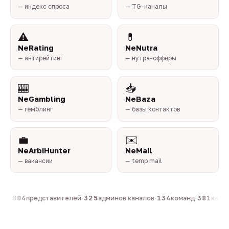
— индекс спроса
— TG-каналы
⚠️
💊
NeRating
NeNutra
— антирейтинг
— нутра-офферы
🎰
📥
NeGambling
NeBaza
— гемблинг
— базы контактов
💼
✉️
NeArbiHunter
NeMail
— вакансии
— temp mail
он
·
804
представителей
·
325
админов каналов
·
134
команд
·
381
канало