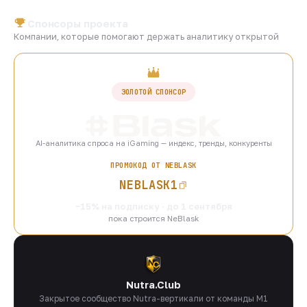
Спонсоры проекта
Компании, которые помогают держать аналитику открытой
ЗОЛОТОЙ СПОНСОР
AI-аналитика спроса на iGaming — индекс, тренды, конкуренты
ПРОМОКОД ОТ NEBLASK
NEBLASK1
−15% на подписку · до 1 сентября
пока строится NeBlask
Nutra.Club
Закрытое сообщество Nutra-вертикали от команды M1