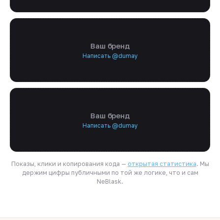
Ваш бренд
Написать @dumay
Ваш бренд
Написать @dumay
Показы, клики и копирования кода —
открытая статистика
. Мы
держим цифры публичными по той же логике, что и сам
NeBlask.