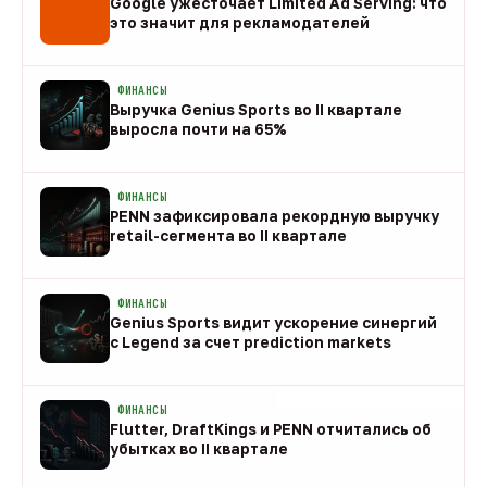
Google ужесточает Limited Ad Serving: что
это значит для рекламодателей
08 авг
ФИНАНСЫ
Выручка Genius Sports во II квартале
выросла почти на 65%
08 авг
ФИНАНСЫ
PENN зафиксировала рекордную выручку
retail-сегмента во II квартале
08 авг
ФИНАНСЫ
Genius Sports видит ускорение синергий
с Legend за счет prediction markets
08 авг
ФИНАНСЫ
Flutter, DraftKings и PENN отчитались об
убытках во II квартале
08 авг