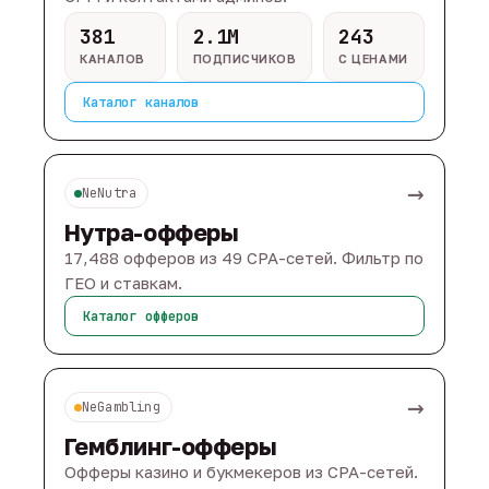
381
2.1M
243
КАНАЛОВ
ПОДПИСЧИКОВ
С ЦЕНАМИ
Каталог каналов
→
NeNutra
Нутра-офферы
17,488 офферов из 49 CPA-сетей. Фильтр по
ГЕО и ставкам.
Каталог офферов
→
NeGambling
Гемблинг-офферы
Офферы казино и букмекеров из CPA-сетей.