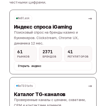
честными цифрами.
→
NeBlask
Индекс спроса iGaming
Поисковый спрос на бренды казино и
букмекеров. Clickstream, Chrome UX,
динамика 12 мес.
61
2371
41
РЫНКОВ
БРЕНДОВ
РЕГУЛЯТОРОВ
Открыть индекс
→
NeTGStats
Каталог TG-каналов
Проверенные каналы с ценами, охватами,
CPM и контактами админов.