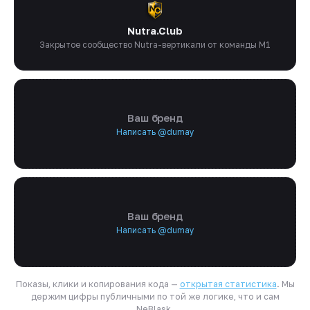
Nutra.Club
Закрытое сообщество Nutra-вертикали от команды M1
Ваш бренд
Написать @dumay
Ваш бренд
Написать @dumay
Показы, клики и копирования кода —
открытая статистика
. Мы
держим цифры публичными по той же логике, что и сам
NeBlask.