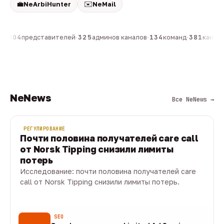
💼
✉️
NeArbiHunter
NeMail
н
·
804
представителей
·
325
админов каналов
·
134
команд
·
381
каналов
NeNews
Все NeNews →
РЕГУЛИРОВАНИЕ
Почти половина получателей care call
от Norsk Tipping снизили лимиты
потерь
Исследование: почти половина получателей care
call от Norsk Tipping снизили лимиты потерь.
08 авг · 1 мин
SEO