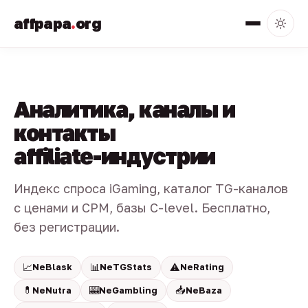
affpapa
.
org
Аналитика, каналы и
контакты
affiliate-индустрии
Индекс спроса iGaming, каталог TG-каналов
с ценами и CPM, базы C-level. Бесплатно,
без регистрации.
📈
📊
⚠️
NeBlask
NeTGStats
NeRating
💊
🎰
📥
NeNutra
NeGambling
NeBaza