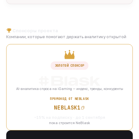
Спонсоры проекта
Компании, которые помогают держать аналитику открытой
ЗОЛОТОЙ СПОНСОР
AI-аналитика спроса на iGaming — индекс, тренды, конкуренты
ПРОМОКОД ОТ NEBLASK
NEBLASK1
−15% на подписку · до 1 сентября
пока строится NeBlask