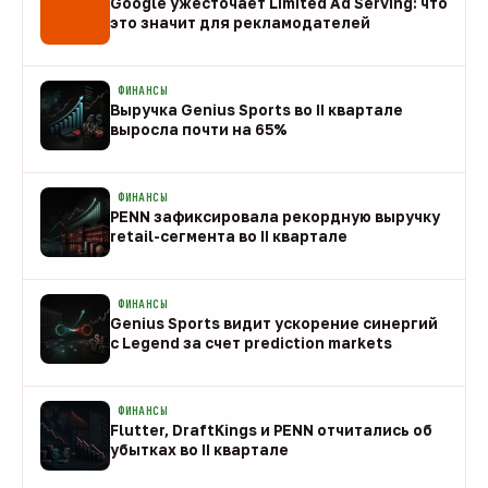
Google ужесточает Limited Ad Serving: что
это значит для рекламодателей
08 авг
ФИНАНСЫ
Выручка Genius Sports во II квартале
выросла почти на 65%
08 авг
ФИНАНСЫ
PENN зафиксировала рекордную выручку
retail-сегмента во II квартале
08 авг
ФИНАНСЫ
Genius Sports видит ускорение синергий
с Legend за счет prediction markets
08 авг
ФИНАНСЫ
Flutter, DraftKings и PENN отчитались об
убытках во II квартале
08 авг