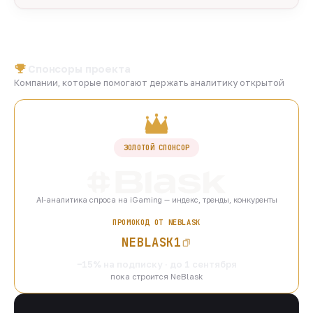
Спонсоры проекта
Компании, которые помогают держать аналитику открытой
ЗОЛОТОЙ СПОНСОР
AI-аналитика спроса на iGaming — индекс, тренды, конкуренты
ПРОМОКОД ОТ NEBLASK
NEBLASK1
−15% на подписку · до 1 сентября
пока строится NeBlask