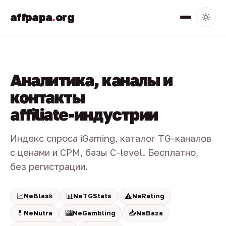
affpapa
.
org
Аналитика, каналы и
контакты
affiliate-индустрии
Индекс спроса iGaming, каталог TG-каналов
с ценами и CPM, базы C-level. Бесплатно,
без регистрации.
📈
📊
⚠️
NeBlask
NeTGStats
NeRating
💊
🎰
📥
NeNutra
NeGambling
NeBaza