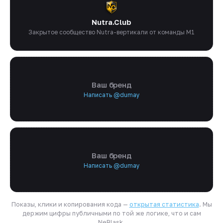
Nutra.Club
Закрытое сообщество Nutra-вертикали от команды M1
Ваш бренд
Написать @dumay
Ваш бренд
Написать @dumay
Показы, клики и копирования кода —
открытая статистика
. Мы
держим цифры публичными по той же логике, что и сам
NeBlask.