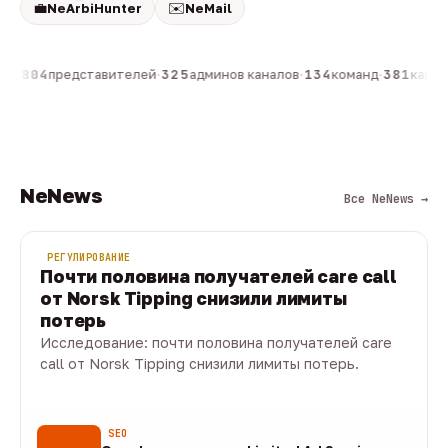
💼
✉️
NeArbiHunter
NeMail
он
·
804
представителей
·
325
админов каналов
·
134
команд
·
381
канало
NeNews
Все NeNews →
РЕГУЛИРОВАНИЕ
Почти половина получателей care call
от Norsk Tipping снизили лимиты
потерь
Исследование: почти половина получателей care
call от Norsk Tipping снизили лимиты потерь.
08 авг · 1 мин
SEO