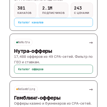
381
2.1M
243
КАНАЛОВ
ПОДПИСЧИКОВ
С ЦЕНАМИ
Каталог каналов
→
NeNutra
Нутра-офферы
17,488 офферов из 49 CPA-сетей. Фильтр по
ГЕО и ставкам.
Каталог офферов
→
NeGambling
Гемблинг-офферы
Офферы казино и букмекеров из CPA-сетей.