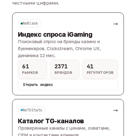
честными цифрами.
→
NeBlask
Индекс спроса iGaming
Поисковый спрос на бренды казино и
букмекеров. Clickstream, Chrome UX,
динамика 12 мес.
61
2371
41
РЫНКОВ
БРЕНДОВ
РЕГУЛЯТОРОВ
Открыть индекс
→
NeTGStats
Каталог TG-каналов
Проверенные каналы с ценами, охватами,
CPM и контактами админов.