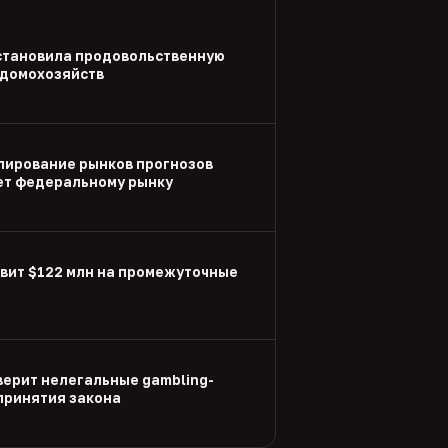
становила продовольственную
 домохозяйств
улирование рынков прогнозов
ет федеральному рынку
вит $122 млн на промежуточные
ерит нелегальные gambling-
принятия закона