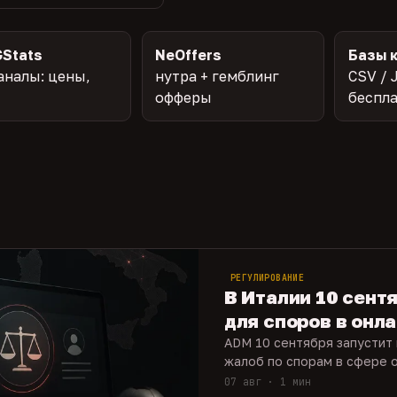
Stats
NeOffers
Базы 
аналы: цены,
нутра + гемблинг
CSV / 
офферы
беспл
РЕГУЛИРОВАНИЕ
В Италии 10 сент
для споров в онл
ADM 10 сентября запустит
жалоб по спорам в сфере о
07 авг · 1 мин