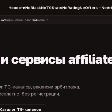
Новости
NeBlask
NeTGStats
NeRating
NeOffers
NeAr
134
11 990
1 630
381
инов каналов
команд
компаний
персон
каналов в 
•
•
•
•
 сервисы affiliat
ог TG-каналов, вакансии арбитража,
есплатно, без регистрации.
Каталог TG-каналов