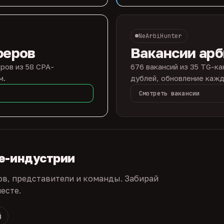
NeArbiHunter
феров
Вакансии ар
ров из 58 CPA-
676 вакансий из 35 TG-ка
м.
дублей, обновление кажд
Смотреть вакансии
te-индустрии
ов, представители и команды. Забирай
есте.
й