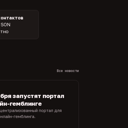
контактов
JSON
атно
Все новости
ября запустят портал
айн-гемблинге
 централизованный портал для
нлайн-гемблинга.