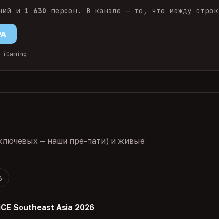
ний и
1 630
персон. В канале — то, что между строк
PA
 iGaming
ключевых — наши пре-пати) и живые
6
iCE Southeast Asia 2026