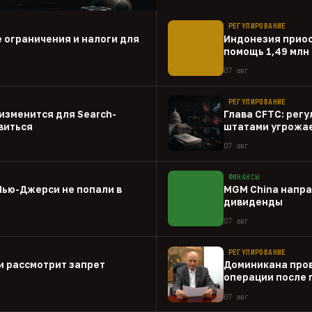
РЕГУЛИРОВАНИЕ
 ограничения и налоги для
Индонезия прио
помощь 1,49 млн
07 авг
РЕГУЛИРОВАНИЕ
о изменится для Search-
Глава CFTC: рег
виться
штатами угрожа
07 авг
ФИНАНСЫ
Нью-Джерси не попали в
MGM China напра
дивиденды
07 авг
РЕГУЛИРОВАНИЕ
и рассмотрит запрет
Доминикана пров
операции после 
07 авг