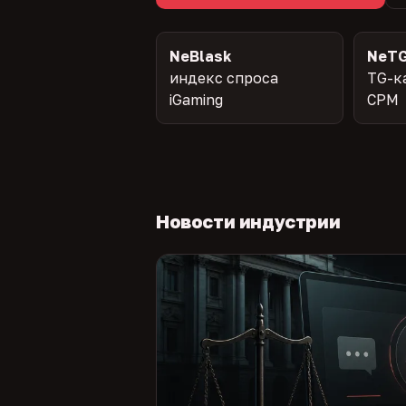
NeBlask
NeTG
индекс спроса
TG-к
iGaming
CPM
Новости индустрии