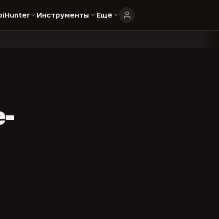
biHunter
Инструменты
Ещё
804
325
134
каталоге
представителей
админов каналов
команд
•
•
•
•
e-