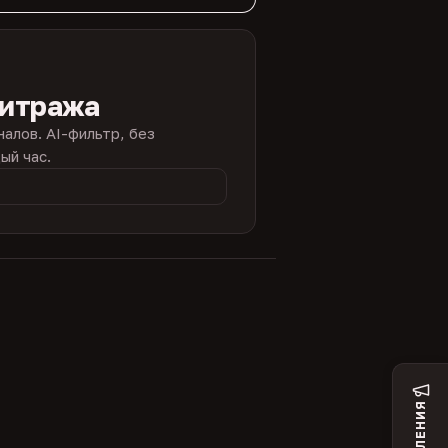
битража
налов. AI-фильтр, без
ый час.