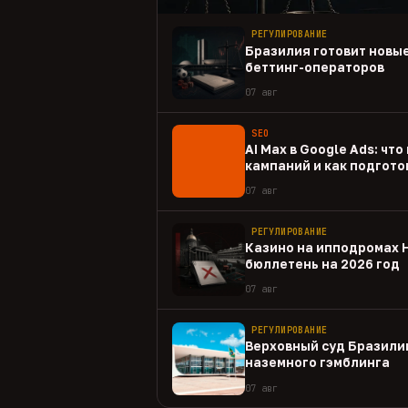
РЕГУЛИРОВАНИЕ
Бразилия готовит новые
беттинг-операторов
07 авг
SEO
AI Max в Google Ads: чт
кампаний и как подгото
07 авг
РЕГУЛИРОВАНИЕ
Казино на ипподромах 
бюллетень на 2026 год
07 авг
РЕГУЛИРОВАНИЕ
Верховный суд Бразили
наземного гэмблинга
07 авг