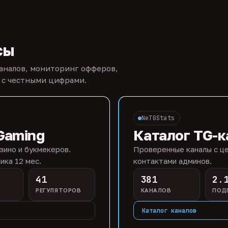
сы
каналов, мониторинг офферов,
 с честными цифрами.
NeTGStats
Gaming
Каталог TG-к
зино и букмекеров.
Проверенные каналы с це
ика 12 мес.
контактами админов.
41
381
2.
РЕГУЛЯТОРОВ
КАНАЛОВ
ПОД
Каталог каналов