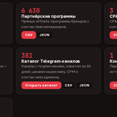
6 630
3 
Партнёрские программы
CPA
Прямые affiliate-программы брендов с
CPA
контактами менеджеров.
кон
CSV
JSON
C
381
1 
Каталог Telegram-каналов
Ко
ки —
Каналы с подписчиками, охватом за 30
Пер
дней, ценами на рекламу, CPM и
ист
контактами админов.
Открыть каталог
CSV
JSON
C