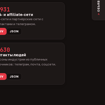
ОБЪЯВЛЕНИЯ
931
4
- и affiliate-сети
-сети и партнёрские сети с
тактами и телеграмом.
SV
JSON
630
нтакты людей
соны индустрии из публичных
очников: телеграм, почта, соцсети.
SV
JSON