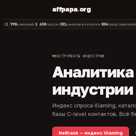
affpapa
.
org
90
1 630
381
804
325
компаний
персон
каналов в каталоге
представителей
адм
•
•
•
•
ИНСТРУМЕНТЫ ИНДУСТРИИ
Аналитика и
индустрии
Индекс спроса iGaming, катал
базы C-level контактов. Всё б
NeBlask — индекс iGaming