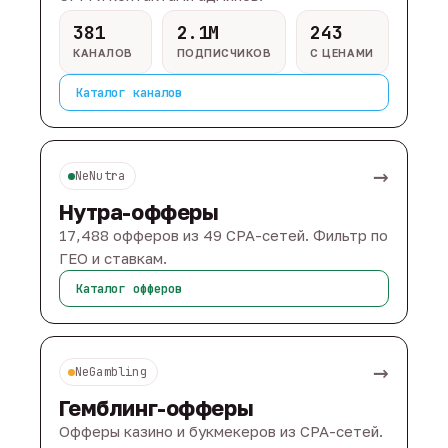
381
2.1M
243
КАНАЛОВ
ПОДПИСЧИКОВ
С ЦЕНАМИ
Каталог каналов
→
NeNutra
Нутра-офферы
17,488 офферов из 49 CPA-сетей. Фильтр по
ГЕО и ставкам.
Каталог офферов
→
NeGambling
Гемблинг-офферы
Офферы казино и букмекеров из CPA-сетей.