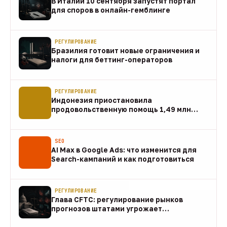
В Италии 10 сентября запустят портал
для споров в онлайн-гемблинге
07 авг
РЕГУЛИРОВАНИЕ
Бразилия готовит новые ограничения и
налоги для беттинг-операторов
07 авг
РЕГУЛИРОВАНИЕ
Индонезия приостановила
продовольственную помощь 1,49 млн
домохозяйств
07 авг
SEO
AI Max в Google Ads: что изменится для
Search-кампаний и как подготовиться
07 авг
РЕГУЛИРОВАНИЕ
Глава CFTC: регулирование рынков
прогнозов штатами угрожает
федеральному рынку
07 авг