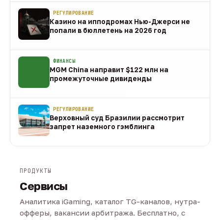
РЕГУЛИРОВАНИЕ
Казино на ипподромах Нью-Джерси не
попали в бюллетень на 2026 год
07 авг
ФИНАНСЫ
MGM China направит $122 млн на
промежуточные дивиденды
07 авг
РЕГУЛИРОВАНИЕ
Верховный суд Бразилии рассмотрит
запрет наземного гэмблинга
07 авг
ПРОДУКТЫ
Сервисы
Аналитика iGaming, каталог TG-каналов, нутра-
офферы, вакансии арбитража. Бесплатно, с