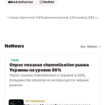
💼
✉️
NeArbiHunter
NeMail
н
·
804
представителей
·
325
админов каналов
·
134
команд
·
381
каналов
NeNews
Все NeNews →
РЫНКИ
Опрос показал channelisation рынка
Украины на уровне 86%
Опрос оценил channelisation в Украине в 86%,
большинство игроков не интересуется черным
рынком.
07 авг · 1 мин
РЕГУЛИРОВАНИЕ