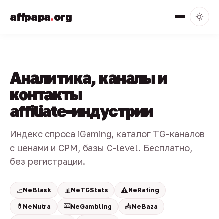
affpapa
.
org
Аналитика, каналы и
контакты
affiliate-индустрии
Индекс спроса iGaming, каталог TG-каналов
с ценами и CPM, базы C-level. Бесплатно,
без регистрации.
📈
📊
⚠️
NeBlask
NeTGStats
NeRating
💊
🎰
📥
NeNutra
NeGambling
NeBaza