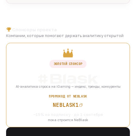
Спонсоры проекта
Компании, которые помогают держать аналитику открытой
ЗОЛОТОЙ СПОНСОР
AI-аналитика спроса на iGaming — индекс, тренды, конкуренты
ПРОМОКОД ОТ NEBLASK
NEBLASK1
−15% на подписку · до 1 сентября
пока строится NeBlask