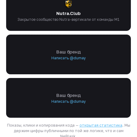
Nutra.Club
Закрытое сообщество Nutra-вертикали от команды M1
Ваш бренд
Написать @dumay
Ваш бренд
Написать @dumay
Показы, клики и копирования кода —
открытая статистика
. Мы
держим цифры публичными по той же логике, что и сам
NeBlask.