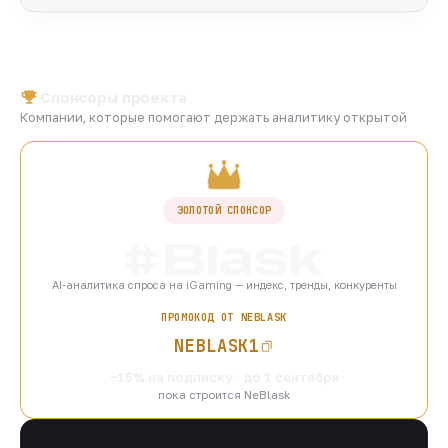
Спонсоры проекта
Компании, которые помогают держать аналитику открытой
ЗОЛОТОЙ СПОНСОР
AI-аналитика спроса на iGaming — индекс, тренды, конкуренты
ПРОМОКОД ОТ NEBLASK
NEBLASK1
−15% на подписку · до 1 сентября
пока строится NeBlask