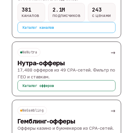
381
2.1M
243
КАНАЛОВ
ПОДПИСЧИКОВ
С ЦЕНАМИ
Каталог каналов
→
NeNutra
Нутра-офферы
17,488 офферов из 49 CPA-сетей. Фильтр по
ГЕО и ставкам.
Каталог офферов
→
NeGambling
Гемблинг-офферы
Офферы казино и букмекеров из CPA-сетей.