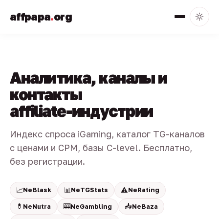
affpapa
.
org
Аналитика, каналы и
контакты
affiliate-индустрии
Индекс спроса iGaming, каталог TG-каналов
с ценами и CPM, базы C-level. Бесплатно,
без регистрации.
📈
📊
⚠️
NeBlask
NeTGStats
NeRating
💊
🎰
📥
NeNutra
NeGambling
NeBaza