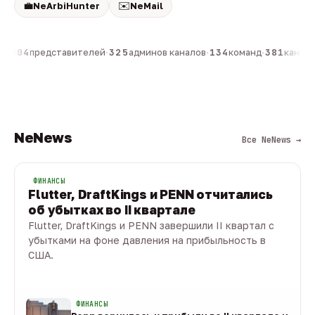
💼
✉️
NeArbiHunter
NeMail
н
·
804
представителей
·
325
админов каналов
·
134
команд
·
381
каналов
NeNews
Все NeNews →
ФИНАНСЫ
Flutter, DraftKings и PENN отчитались
об убытках во II квартале
Flutter, DraftKings и PENN завершили II квартал с
убытками на фоне давления на прибыльность в
США.
08 авг · 1 мин
ФИНАНСЫ