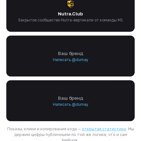
Nutra.Club
Закрытое сообщество Nutra-вертикали от команды M1
Ваш бренд
Написать @dumay
Ваш бренд
Написать @dumay
Показы, клики и копирования кода —
открытая статистика
. Мы
держим цифры публичными по той же логике, что и сам
NeBlask.