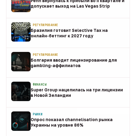
Penn вернулась к прибыли во II квартале и
допускает выход на Las Vegas Strip
08 авг
РЕГУЛИРОВАНИЕ
Бразилия готовит Selective Tax на
онлайн-беттинг к 2027 году
08 авг
РЕГУЛИРОВАНИЕ
Болгария вводит лицензирование для
gambling-аффилиатов
08 авг
ФИНАНСЫ
Super Group нацелилась на три лицензии
в Новой Зеландии
08 авг
РЫНКИ
Опрос показал channelisation рынка
Украины на уровне 86%
07 авг