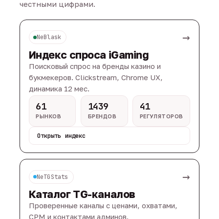
честными цифрами.
→
NeBlask
Индекс спроса iGaming
Поисковый спрос на бренды казино и
букмекеров. Clickstream, Chrome UX,
динамика 12 мес.
61
1439
41
РЫНКОВ
БРЕНДОВ
РЕГУЛЯТОРОВ
Открыть индекс
→
NeTGStats
Каталог TG-каналов
Проверенные каналы с ценами, охватами,
CPM и контактами админов.