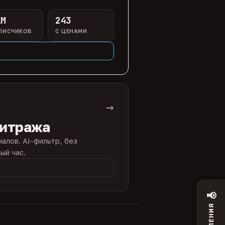
1M
243
ПИСЧИКОВ
С ЦЕНАМИ
→
битража
налов. AI-фильтр, без
ый час.
📢