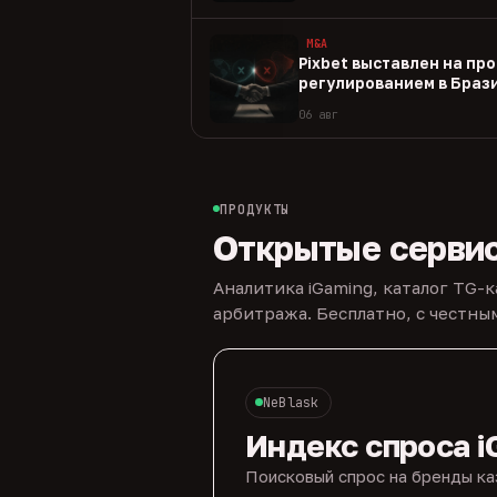
M&A
Pixbet выставлен на пр
регулированием в Браз
06 авг
ПРОДУКТЫ
Открытые серви
Аналитика iGaming, каталог TG-
арбитража. Бесплатно, с честн
NeBlask
Индекс спроса i
Поисковый спрос на бренды ка