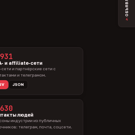
ОБЪЯВЛЕНИЯ
4
931
- и affiliate-сети
-сети и партнёрские сети с
тактами и телеграмом.
SV
JSON
630
нтакты людей
соны индустрии из публичных
очников: телеграм, почта, соцсети.