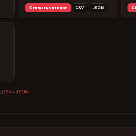
Открыть каталог
CSV
JSON
C
:
CSV
·
JSON