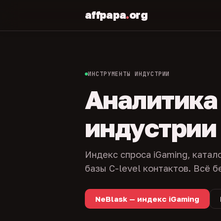
affpapa
.
org
ИНСТРУМЕНТЫ ИНДУСТРИИ
Аналитика и
индустрии
Индекс спроса iGaming, катал
базы C-level контактов. Всё б
NeBlask — индекс iGaming