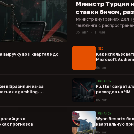
Министр Турции 
ставки бичом, р
Министр внутренних дел Т
гемблинга с распростране
06 авг · 1 мин
SEO
а выручку во II квартале до
Как использовать
Microsoft Audien
06 авг
ФИНАНСЫ
ом в Бразилии из-за
Flutter сократил
етних к gambling-
расходов на ЧМ
06 авг
ФИНАНСЫ
тралийцев о
Wynn Resorts бо
ках прогнозов
квартальную при
06 авг