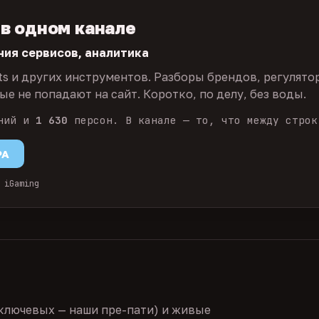
 в одном канале
ния сервисов, аналитика
ts и других инструментов. Разборы брендов, регулято
е не попадают на сайт. Коротко, по делу, без воды.
ний и
1 630
персон. В канале — то, что между строк
PA
 iGaming
ключевых — наши пре-пати) и живые