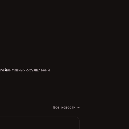
4
оге
активных объявлений
Все новости →