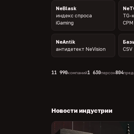
NeBlask
NeT
индекс спроса
TG-к
iGaming
CPM
NeAntik
Баз
антидетект NeVision
CSV 
11 990
1 630
804
компаний
персон
пред
Новости индустрии