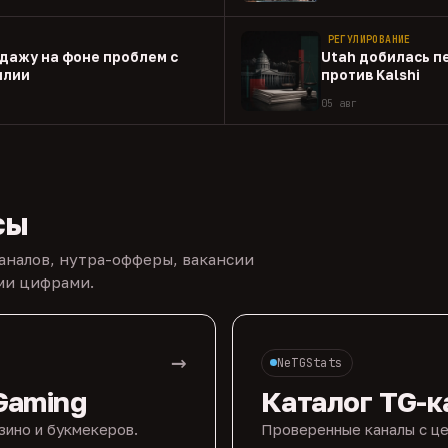
РЕГУЛИРОВАНИЕ
одажу на фоне проблем с
Utah добилась п
илии
против Kalshi
05 авг
сы
каналов, нутра-офферы, вакансии
ыми цифрами.
→
NeTGStats
Gaming
Каталог TG-к
зино и букмекеров.
Проверенные каналы с це