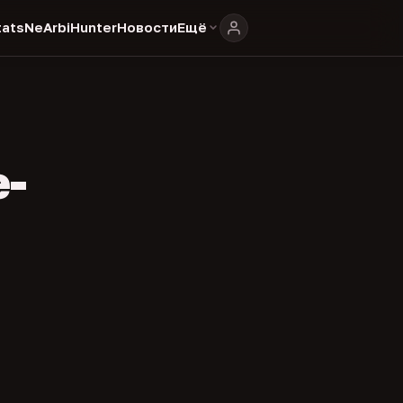
ats
NeArbiHunter
Новости
Ещё
e-