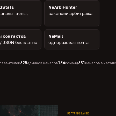
GStats
NeArbiHunter
аналы: цены,
вакансии арбитража
ы контактов
NeMail
/ JSON бесплатно
одноразовая почта
325
134
381
ставителей
админов каналов
команд
каналов в катал
РЕГУЛИРОВАНИЕ