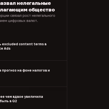
назвал нелегальные
азлагающим общество
урции связал рост нелегального
нием цифровых валют.
 excluded content terms в
ce Ads
а прогноз на фоне налогов и
лее чем вдвое увеличила
быль в Q2