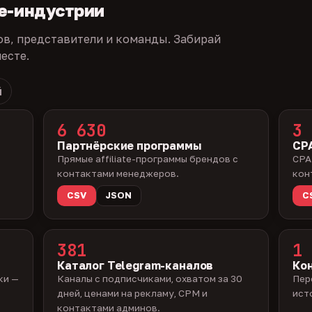
te-индустрии
ов, представители и команды. Забирай
есте.
й
6 630
3 
Партнёрские программы
CPA
Прямые affiliate-программы брендов с
CPA
контактами менеджеров.
кон
CSV
JSON
C
381
1 
Каталог Telegram-каналов
Ко
ки —
Каналы с подписчиками, охватом за 30
Пер
дней, ценами на рекламу, CPM и
ист
контактами админов.