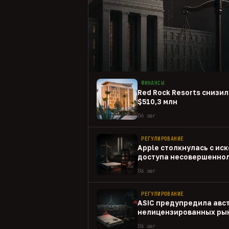
ФИНАНСЫ
Red Rock Resorts снизил
$510,3 млн
06 авг
РЕГУЛИРОВАНИЕ
Apple столкнулась с иск
доступа несовершеннол
приложениям
06 авг
РЕГУЛИРОВАНИЕ
ASIC предупредила авс
нелицензированных рын
06 авг