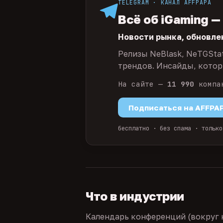
TELEGRAM · КАНАЛ AFFPAPA
Всё об iGaming —
Новости рынка, обновле
Релизы NeBlask, NeTGSta
трендов. Инсайды, которы
На сайте —
11 990
компа
Подписаться на AFFPA
бесплатно · без спама · только
Что в индустрии
Календарь конференций (вокруг 