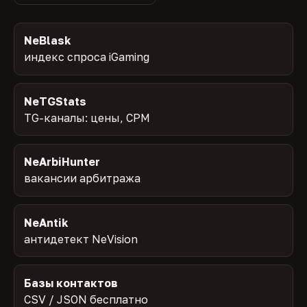
NeBlask
индекс спроса iGaming
NeTGStats
TG-каналы: цены, CPM
NeArbiHunter
вакансии арбитража
NeAntik
антидетект NeVision
Базы контактов
CSV / JSON бесплатно