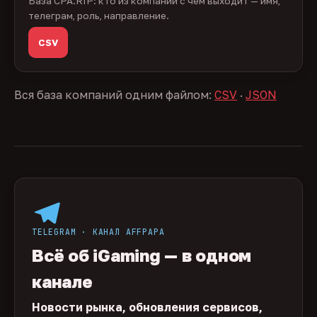
База CPA.RIP: кто из компаний с чем выходит — имя,
телеграм, роль, направление.
CSV
Вся база компаний одним файлом:
CSV
·
JSON
TELEGRAM · КАНАЛ AFFPAPA
Всё об iGaming — в одном
канале
Новости рынка, обновления сервисов,