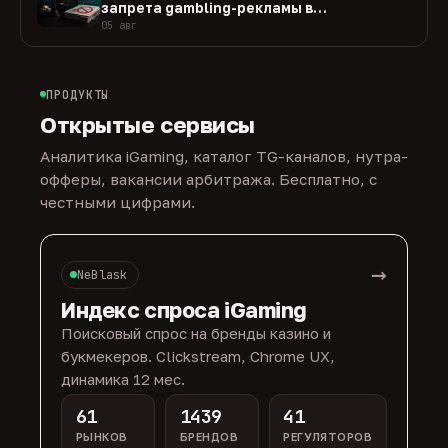
запрета gambling-рекламы в
Нидерландах
05 авг
ПРОДУКТЫ
Открытые сервисы
Аналитика iGaming, каталог TG-каналов, нутра-
офферы, вакансии арбитража. Бесплатно, с
честными цифрами.
→
NeBlask
Индекс спроса iGaming
Поисковый спрос на бренды казино и
букмекеров. Clickstream, Chrome UX,
динамика 12 мес.
61
1439
41
РЫНКОВ
БРЕНДОВ
РЕГУЛЯТОРОВ