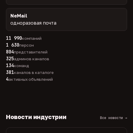
NeMail
одноразовая почта
11 990
компаний
1 630
персон
804
представителей
325
админов каналов
134
команд
381
каналов в каталоге
4
активных объявлений
Новости индустрии
Все новости →