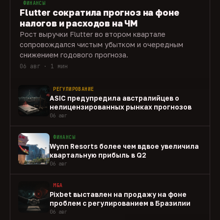
ФИНАНСЫ
Flutter сократила прогноз на фоне
налогов и расходов на ЧМ
Рост выручки Flutter во втором квартале
сопровождался чистым убытком и очередным
снижением годового прогноза.
06 авг · 1 мин
РЕГУЛИРОВАНИЕ
ASIC предупредила австралийцев о
нелицензированных рынках прогнозов
06 авг
ФИНАНСЫ
Wynn Resorts более чем вдвое увеличила
квартальную прибыль в Q2
06 авг
M&A
Pixbet выставлен на продажу на фоне
проблем с регулированием в Бразилии
06 авг