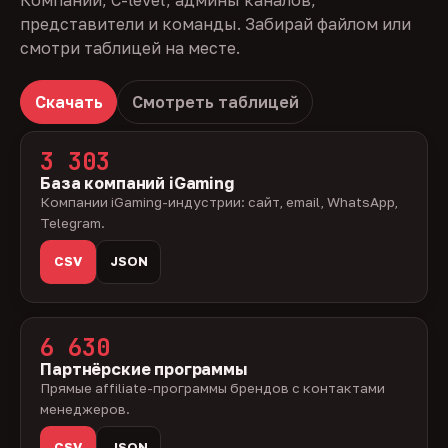
Компании, C-level, админы каналов,
представители и команды. Забирай файлом или
смотри таблицей на месте.
Скачать
Смотреть таблицей
3 303
База компаний iGaming
Компании iGaming-индустрии: сайт, email, WhatsApp,
Telegram.
CSV
JSON
6 630
Партнёрские программы
Прямые affiliate-программы брендов с контактами
менеджеров.
CSV
JSON