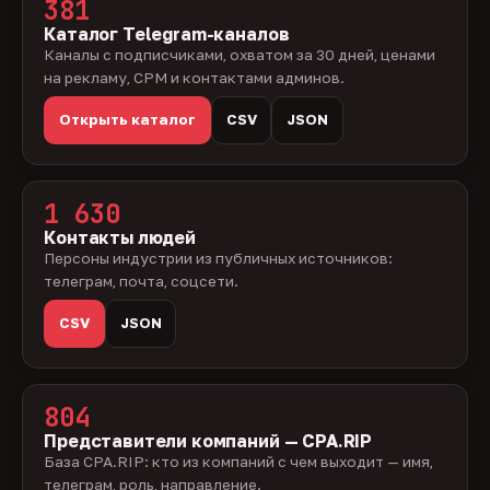
381
Каталог Telegram-каналов
Каналы с подписчиками, охватом за 30 дней, ценами
на рекламу, CPM и контактами админов.
Открыть каталог
CSV
JSON
1 630
Контакты людей
Персоны индустрии из публичных источников:
телеграм, почта, соцсети.
CSV
JSON
804
Представители компаний — CPA.RIP
База CPA.RIP: кто из компаний с чем выходит — имя,
телеграм, роль, направление.