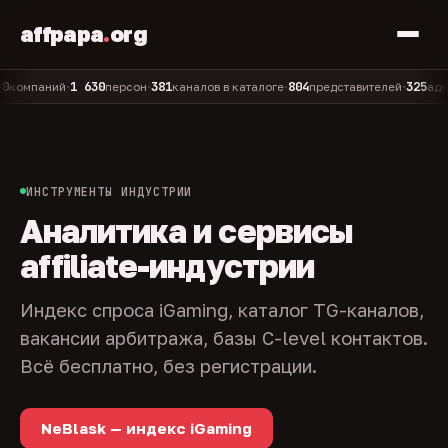
affpapa
.
org
1 630
381
804
325
паний
персон
каналов в каталоге
представителей
админов
•
•
•
•
ИНСТРУМЕНТЫ ИНДУСТРИИ
Аналитика и сервисы
affiliate-индустрии
Индекс спроса iGaming, каталог TG-каналов,
вакансии арбитража, базы C-level контактов.
Всё бесплатно, без регистрации.
NeBlask — индекс iGaming