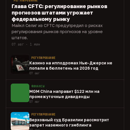
РЕГУЛИРОВАНИЕ
Глава CFTC: регулирование рынков
прогнозов штатами угрожает
федеральному рынку
Майкл Селиг из CFTC предупредил о рисках
регулирования рынков прогнозов на уровне
штатов.
07 авг · 1 мин
РЕГУЛИРОВАНИЕ
Казино на ипподромах Нью-Джерси не
попали в бюллетень на 2026 год
07 авг
ФИНАНСЫ
MGM China направит $122 млн на
промежуточные дивиденды
07 авг
РЕГУЛИРОВАНИЕ
Верховный суд Бразилии рассмотрит
запрет наземного гэмблинга
07 авг