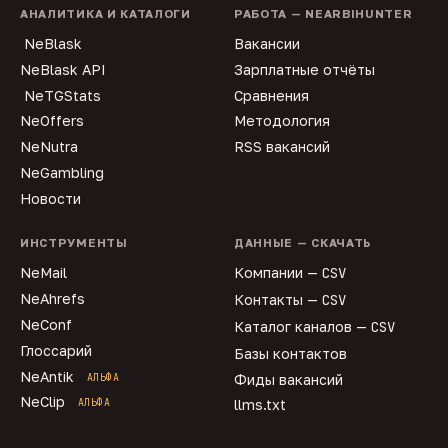
АНАЛИТИКА И КАТАЛОГИ
РАБОТА — NEARBIHUNTER
NeBlask
Вакансии
NeBlask API
Зарплатные отчёты
NeTGStats
Сравнения
NeOffers
Методология
NeNutra
RSS вакансий
NeGambling
Новости
ИНСТРУМЕНТЫ
ДАННЫЕ — СКАЧАТЬ
NeMail
Компании —
CSV
NeAhrefs
Контакты —
CSV
NeConf
Каталог каналов —
CSV
Глоссарий
Базы контактов
NeAntik
АЛЬФА
Фиды вакансий
NeClip
АЛЬФА
llms.txt