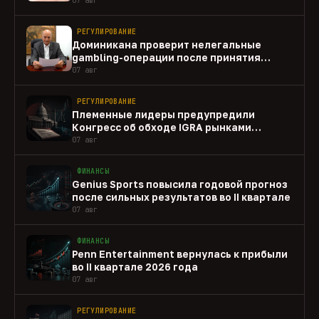
РЕГУЛИРОВАНИЕ
Доминикана проверит нелегальные
gambling-операции после принятия
закона
07 авг
РЕГУЛИРОВАНИЕ
Племенные лидеры предупредили
Конгресс об обходе IGRA рынками
прогнозов
07 авг
ФИНАНСЫ
Genius Sports повысила годовой прогноз
после сильных результатов во II квартале
07 авг
ФИНАНСЫ
Penn Entertainment вернулась к прибыли
во II квартале 2026 года
07 авг
РЕГУЛИРОВАНИЕ