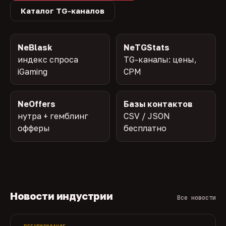
Каталог TG-каналов
NeBlask
NeTGStats
индекс спроса
TG-каналы: цены,
iGaming
CPM
NeOffers
Базы контактов
нутра + гемблинг
CSV / JSON
офферы
бесплатно
Новости индустрии
Все новости