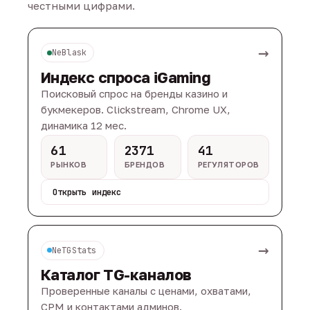
честными цифрами.
→
NeBlask
Индекс спроса iGaming
Поисковый спрос на бренды казино и
букмекеров. Clickstream, Chrome UX,
динамика 12 мес.
61
2371
41
РЫНКОВ
БРЕНДОВ
РЕГУЛЯТОРОВ
Открыть индекс
→
NeTGStats
Каталог TG-каналов
Проверенные каналы с ценами, охватами,
CPM и контактами админов.