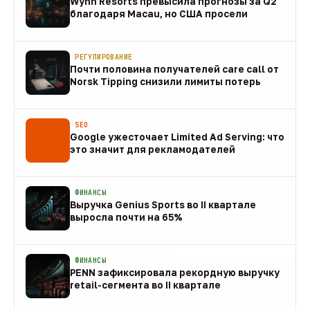
Wynn Resorts превысила прогнозы за Q2
благодаря Macau, но США просели
09 авг
РЕГУЛИРОВАНИЕ
Почти половина получателей care call от
Norsk Tipping снизили лимиты потерь
08 авг
SEO
Google ужесточает Limited Ad Serving: что
это значит для рекламодателей
08 авг
ФИНАНСЫ
Выручка Genius Sports во II квартале
выросла почти на 65%
08 авг
ФИНАНСЫ
PENN зафиксировала рекордную выручку
retail-сегмента во II квартале
08 авг