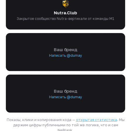
Nutra.Club
Закрытое сообщество Nutra-вертикали от команды M1
Ваш бренд
Написать @dumay
Ваш бренд
Написать @dumay
Показы, клики и копирования кода —
открытая статистика
. Мы
держим цифры публичными по той же логике, что и сам
NeBlask.