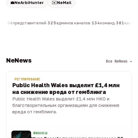
💼
✉️
NeArbiHunter
NeMail
н
·
804
представителей
·
325
админов каналов
·
134
команд
·
381
каналов
NeNews
Все NeNews →
РЕГУЛИРОВАНИЕ
Public Health Wales выделит £1,4 млн
на снижение вреда от гемблинга
Public Health Wales выделит £1,4 млн НКО и
благотворительным организациям для снижения
вреда от гемблинга.
09 авг · 1 мин
ФИНАНСЫ