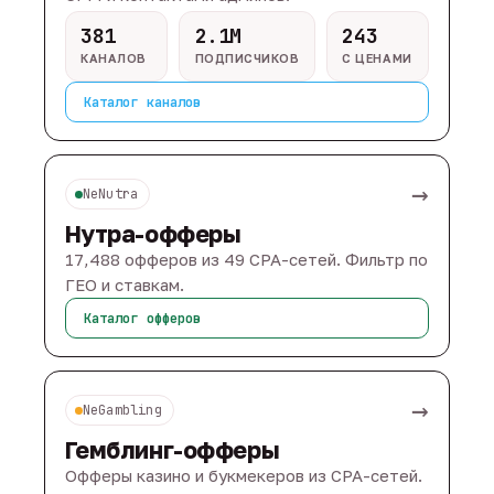
381
2.1M
243
КАНАЛОВ
ПОДПИСЧИКОВ
С ЦЕНАМИ
Каталог каналов
→
NeNutra
Нутра-офферы
17,488 офферов из 49 CPA-сетей. Фильтр по
ГЕО и ставкам.
Каталог офферов
→
NeGambling
Гемблинг-офферы
Офферы казино и букмекеров из CPA-сетей.