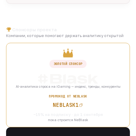
Спонсоры проекта
Компании, которые помогают держать аналитику открытой
ЗОЛОТОЙ СПОНСОР
AI-аналитика спроса на iGaming — индекс, тренды, конкуренты
ПРОМОКОД ОТ NEBLASK
NEBLASK1
−15% на подписку · до 1 сентября
пока строится NeBlask