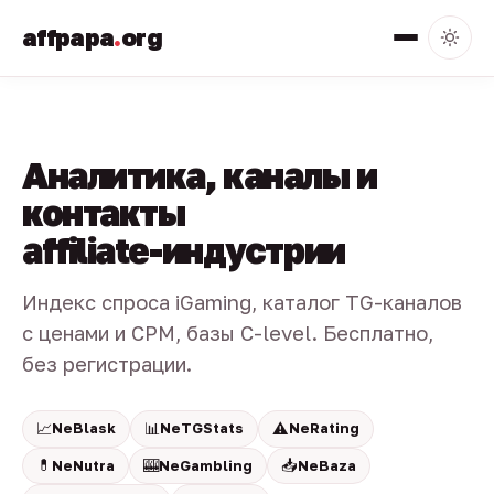
affpapa
.
org
Аналитика, каналы и
контакты
affiliate-индустрии
Индекс спроса iGaming, каталог TG-каналов
с ценами и CPM, базы C-level. Бесплатно,
без регистрации.
📈
📊
⚠️
NeBlask
NeTGStats
NeRating
💊
🎰
📥
NeNutra
NeGambling
NeBaza