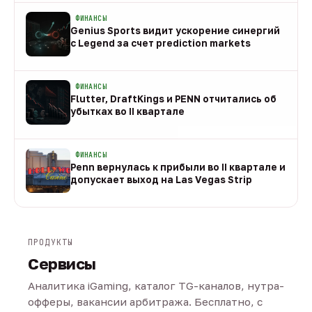
ФИНАНСЫ
Genius Sports видит ускорение синергий
с Legend за счет prediction markets
08 авг
ФИНАНСЫ
Flutter, DraftKings и PENN отчитались об
убытках во II квартале
08 авг
ФИНАНСЫ
Penn вернулась к прибыли во II квартале и
допускает выход на Las Vegas Strip
08 авг
ПРОДУКТЫ
Сервисы
Аналитика iGaming, каталог TG-каналов, нутра-
офферы, вакансии арбитража. Бесплатно, с