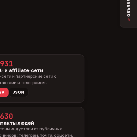
ОБЪЯВЛЕНИЯ
4
931
- и affiliate-сети
-сети и партнёрские сети с
тактами и телеграмом.
SV
JSON
630
нтакты людей
соны индустрии из публичных
очников: телеграм, почта, соцсети.