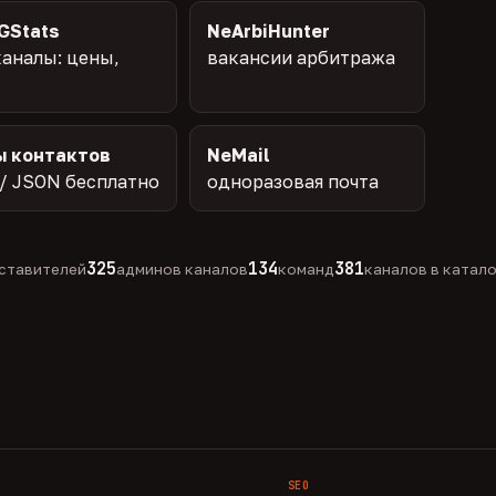
GStats
NeArbiHunter
аналы: цены,
вакансии арбитража
ы контактов
NeMail
/ JSON бесплатно
одноразовая почта
325
134
381
ставителей
админов каналов
команд
каналов в катал
SEO