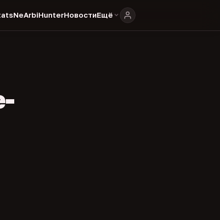
ats
NeArbiHunter
Новости
Ещё
e-