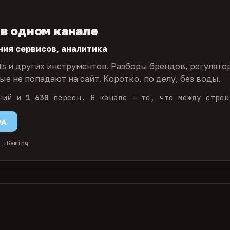
 в одном канале
ния сервисов, аналитика
ts и других инструментов. Разборы брендов, регулято
е не попадают на сайт. Коротко, по делу, без воды.
ний и
1 630
персон. В канале — то, что между строк
PA
 iGaming