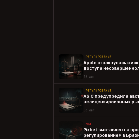
РЕГУЛИРОВАНИЕ
Apple столкнулась с иск
доступа несовершеннол
приложениям
06 авг
РЕГУЛИРОВАНИЕ
ASIC предупредила авс
нелицензированных рын
06 авг
M&A
Pixbet выставлен на пр
регулированием в Браз