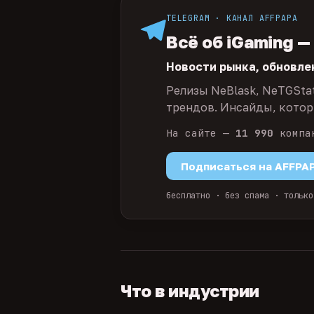
TELEGRAM · КАНАЛ AFFPAPA
Всё об iGaming —
Новости рынка, обновле
Релизы NeBlask, NeTGSta
трендов. Инсайды, которы
На сайте —
11 990
компа
Подписаться на AFFPA
бесплатно · без спама · только
Что в индустрии