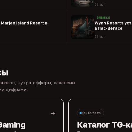
05 авг
ФИНАНСЫ
Marjan Island Resort в
Wynn Resorts ус
в Лас-Вегасе
05 авг
сы
каналов, нутра-офферы, вакансии
ыми цифрами.
→
NeTGStats
Gaming
Каталог TG-к