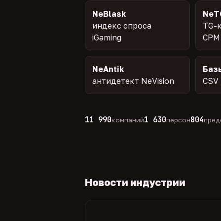
NeBlask
NeT
индекс спроса
TG-к
iGaming
CPM
NeAntik
Баз
антидетект NeVision
CSV 
11 990
1 630
804
компаний
персон
пред
Новости индустрии