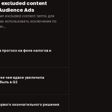
 excluded content
 Audience Ads
вил excluded content terms для
как использовать исключения по
n...
а прогноз на фоне налогов и
лее чем вдвое увеличила
быль в Q2
ервого окончательного решения