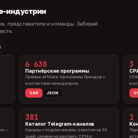
te-индустрии
ов, представители и команды. Забирай
есте.
й
6 630
3 
Партнёрские программы
CPA
Прямые affiliate-программы брендов с
CPA
контактами менеджеров.
кон
CSV
JSON
C
381
1 
Каталог Telegram-каналов
Ко
ки —
Каналы с подписчиками, охватом за 30
Пер
дней, ценами на рекламу, CPM и
ист