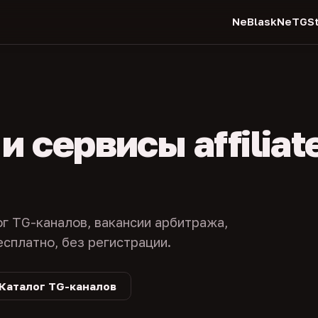
NeBlask
NeTGSt
 сервисы affiliat
ог TG-каналов, вакансии арбитража,
есплатно, без регистрации.
Каталог TG-каналов