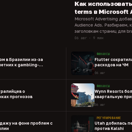
Как использовать
terms в Microsoft
Microsoft Advertising доба
Audience Ads. Разбираем, 
заголовкам страниц для bra
06 авг · 9 мин
ФИНАНСЫ
ом в Бразилии из-за
Flutter сократил
етних к gambling-
расходов на ЧМ
06 авг
ФИНАНСЫ
тралийцев о
Wynn Resorts бо
ках прогнозов
квартальную при
06 авг
РЕГУЛИРОВАНИЕ
одажу на фоне проблем с
Utah добилась п
илии
против Kalshi