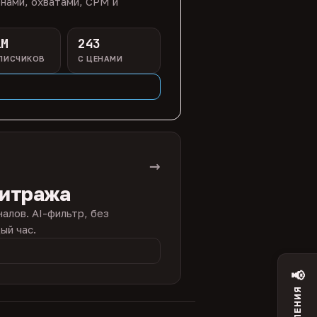
нами, охватами, CPM и
1M
243
ПИСЧИКОВ
С ЦЕНАМИ
→
битража
налов. AI-фильтр, без
ый час.
📢