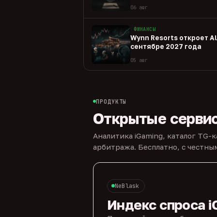
06 авг
ФИНАНСЫ
Wynn Resorts откроет Al 
сентябре 2027 года
05 авг
ПРОДУКТЫ
Открытые серви
Аналитика iGaming, каталог TG-
арбитража. Бесплатно, с честн
NeBlask
Индекс спроса i