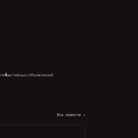
4
оге
активных объявлений
Все новости →