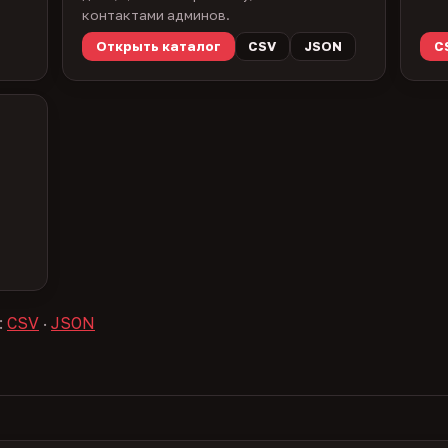
контактами админов.
Открыть каталог
CSV
JSON
C
:
CSV
·
JSON