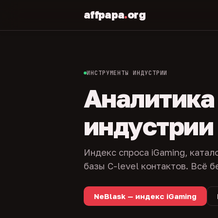
affpapa
.
org
ИНСТРУМЕНТЫ ИНДУСТРИИ
Аналитика и
индустрии
Индекс спроса iGaming, катал
базы C-level контактов. Всё б
NeBlask — индекс iGaming