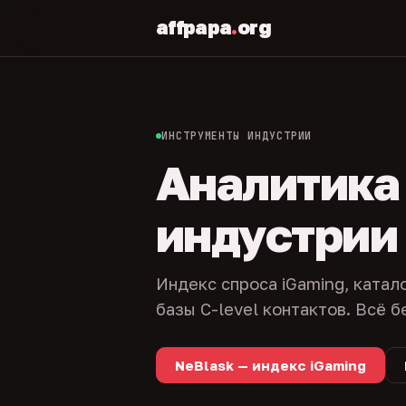
affpapa
.
org
ИНСТРУМЕНТЫ ИНДУСТРИИ
Аналитика и
индустрии
Индекс спроса iGaming, катал
базы C-level контактов. Всё б
NeBlask — индекс iGaming