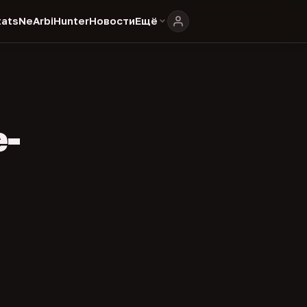
ats
NeArbiHunter
Новости
Ещё
e-