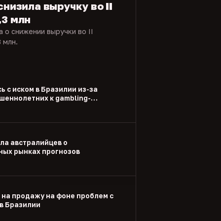
снизила выручку во II
,3 млн
 о снижении выручки во II
 млн.
ь с иском в Бразилии из-за
шеннолетних к gambling-
ла австралийцев о
ых рынках прогнозов
 на продажу на фоне проблем с
в Бразилии