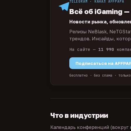
TELEGRAM · КАНАЛ AFFPAPA
Всё об iGaming —
Новости рынка, обновле
Релизы NeBlask, NeTGSta
трендов. Инсайды, которы
На сайте —
11 990
компа
Подписаться на AFFPA
бесплатно · без спама · только
Что в индустрии
Календарь конференций (вокруг 