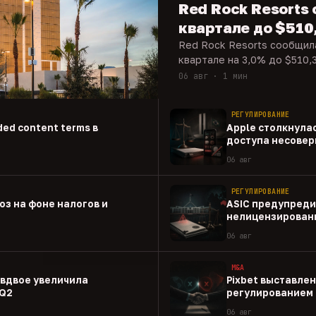
Red Rock Resorts 
квартале до $510
Red Rock Resorts сообщила
квартале на 3,0% до $510,3
06 авг · 1 мин
РЕГУЛИРОВАНИЕ
ed content terms в
Apple столкнулас
доступа несовер
приложениям
06 авг
РЕГУЛИРОВАНИЕ
оз на фоне налогов и
ASIC предупреди
нелицензированн
06 авг
M&A
 вдвое увеличила
Pixbet выставлен
 Q2
регулированием 
06 авг