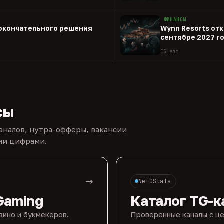
ФИНАНСЫ
 окончательного решения
Wynn Resorts откр
сентябре 2027 г
05 авг
сы
каналов, нутра-офферы, вакансии
ыми цифрами.
→
NeTGStats
Gaming
Каталог TG-к
зино и букмекеров.
Проверенные каналы с це