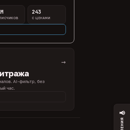
1M
243
ПИСЧИКОВ
С ЦЕНАМИ
→
битража
налов. AI-фильтр, без
ый час.
📢