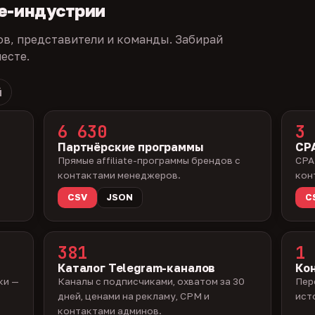
te-индустрии
ов, представители и команды. Забирай
есте.
й
6 630
3 
Партнёрские программы
CPA
Прямые affiliate-программы брендов с
CPA
контактами менеджеров.
кон
CSV
JSON
C
381
1 
Каталог Telegram-каналов
Ко
ки —
Каналы с подписчиками, охватом за 30
Пер
дней, ценами на рекламу, CPM и
ист
контактами админов.