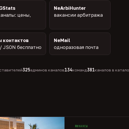
GStats
NeArbiHunter
аналы: цены,
вакансии арбитража
ы контактов
NeMail
/ JSON бесплатно
одноразовая почта
325
134
381
ставителей
админов каналов
команд
каналов в катал
ФИНАНСЫ