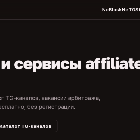
NeBlask
NeTGSt
 сервисы affiliat
ог TG-каналов, вакансии арбитража,
есплатно, без регистрации.
Каталог TG-каналов