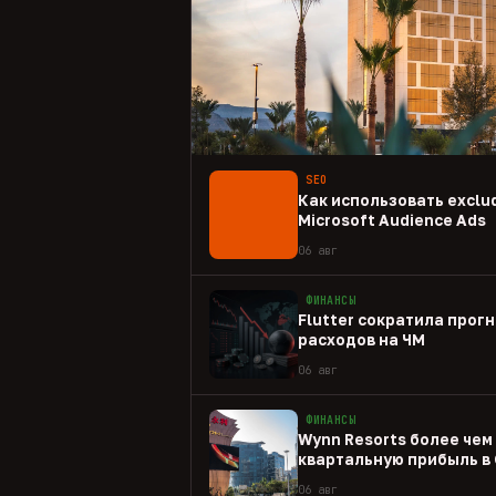
SEO
Как использовать exclud
Microsoft Audience Ads
06 авг
ФИНАНСЫ
Flutter сократила прогн
расходов на ЧМ
06 авг
ФИНАНСЫ
Wynn Resorts более чем
квартальную прибыль в
06 авг