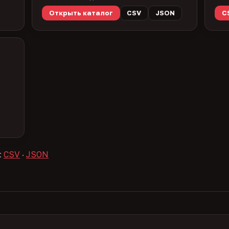
Открыть каталог
CSV
JSON
C
:
CSV
·
JSON