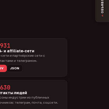
ОБЪЯВЛЕНИЯ
4
931
- и affiliate-сети
-сети и партнёрские сети с
тактами и телеграмом.
SV
JSON
630
нтакты людей
соны индустрии из публичных
очников: телеграм, почта, соцсети.