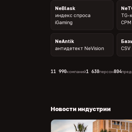
NeBlask
NeT
индекс спроса
TG-к
iGaming
CPM
NeAntik
Баз
антидетект NeVision
CSV 
11 990
1 630
804
компаний
персон
пред
Новости индустрии