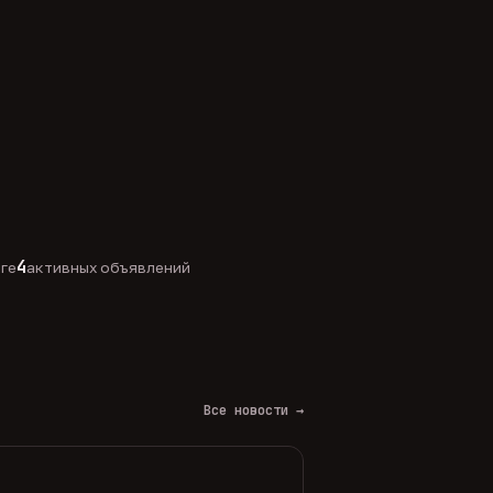
4
оге
активных объявлений
Все новости →