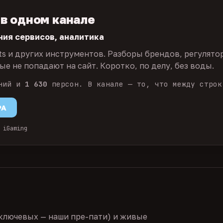
 в одном канале
ния сервисов, аналитика
ts и других инструментов. Разборы брендов, регулято
е не попадают на сайт. Коротко, по делу, без воды.
ний и
1 630
персон. В канале — то, что между строк
PA
 iGaming
ключевых — наши пре-пати) и живые