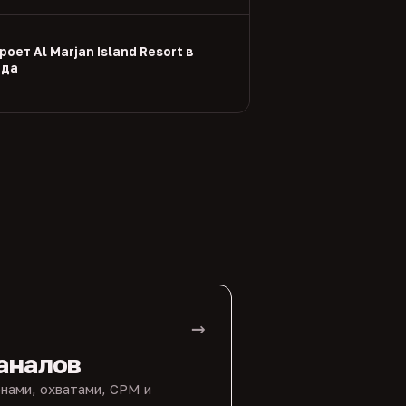
оет Al Marjan Island Resort в
ода
→
аналов
нами, охватами, CPM и