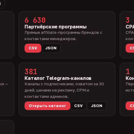
й
6 630
3 
Партнёрские программы
CPA
Прямые affiliate-программы брендов с
CPA
контактами менеджеров.
кон
CSV
JSON
C
381
1 
Каталог Telegram-каналов
Ко
ки —
Каналы с подписчиками, охватом за 30
Пер
дней, ценами на рекламу, CPM и
ист
контактами админов.
Открыть каталог
CSV
JSON
C