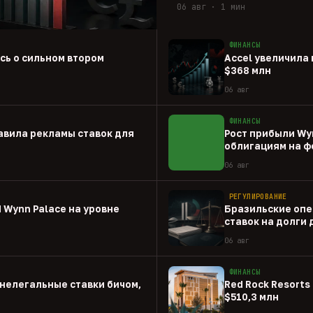
06 авг · 1 мин
ФИНАНСЫ
ась о сильном втором
Accel увеличила 
$368 млн
06 авг
ФИНАНСЫ
авила рекламы ставок для
Рост прибыли Wy
облигациям на ф
06 авг
РЕГУЛИРОВАНИЕ
 Wynn Palace на уровне
Бразильские опе
ставок на долги
06 авг
ФИНАНСЫ
нелегальные ставки бичом,
Red Rock Resorts 
$510,3 млн