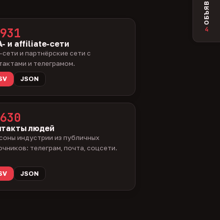
ОБЪЯВЛЕНИЯ
4
931
- и affiliate-сети
-сети и партнёрские сети с
тактами и телеграмом.
SV
JSON
630
нтакты людей
соны индустрии из публичных
очников: телеграм, почта, соцсети.
SV
JSON