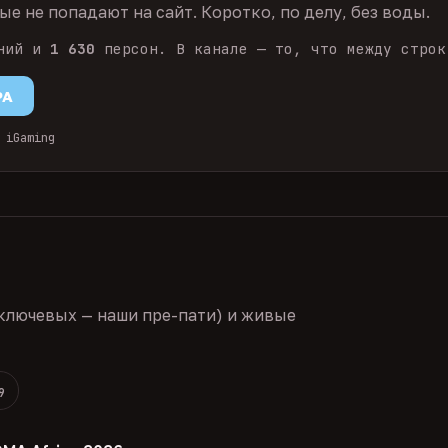
е не попадают на сайт. Коротко, по делу, без воды.
ний и
1 630
персон. В канале — то, что между строк
PA
 iGaming
ключевых — наши пре-пати) и живые
9