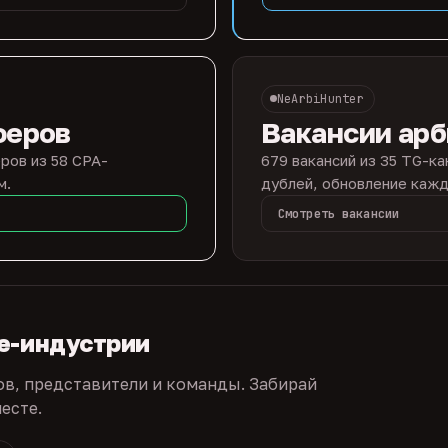
NeArbiHunter
феров
Вакансии ар
ров из 58 CPA-
679 вакансий из 35 TG-ка
м.
дублей, обновление кажд
Смотреть вакансии
te-индустрии
ов, представители и команды. Забирай
есте.