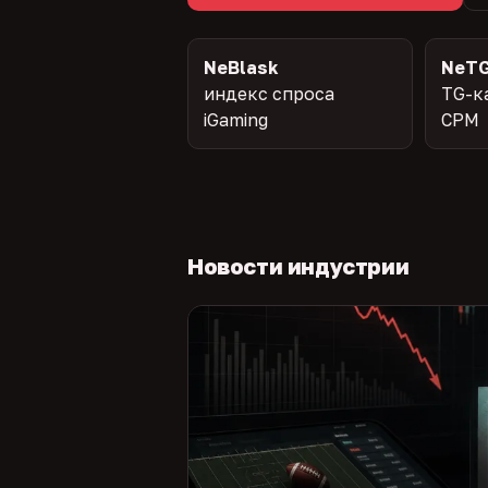
NeBlask
NeTG
индекс спроса
TG-к
iGaming
CPM
Новости индустрии