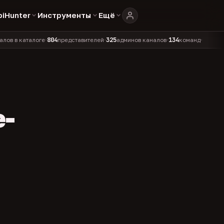
biHunter
Инструменты
Ещё
804
325
134
аталоге
представителей
админов каналов
команд
•
•
•
•
e-