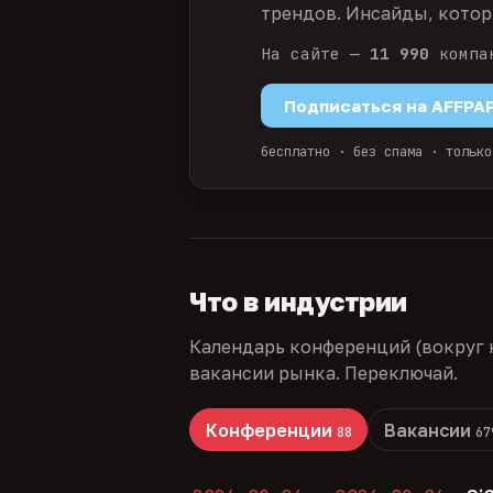
трендов. Инсайды, которы
На сайте —
11 990
компа
Подписаться на AFFPA
бесплатно · без спама · только
Что в индустрии
Календарь конференций (вокруг 
вакансии рынка. Переключай.
Конференции
Вакансии
88
67