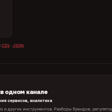
:
CSV
·
JSON
 в одном канале
ния сервисов, аналитика
ts и других инструментов. Разборы брендов, регулято