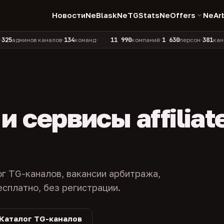
Новости
NeBlask
NeTGStats
NeOffers
NeAr
134
11 990
1 630
381
инов каналов
команд
компаний
персон
каналов в к
•
•
•
•
 сервисы affiliat
ог TG-каналов, вакансии арбитража,
есплатно, без регистрации.
Каталог TG-каналов