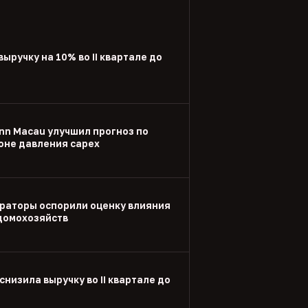
выручку на 10% во II квартале до
nn Macau улучшил прогноз по
оне давления capex
раторы оспорили оценку влияния
 домохозяйств
снизила выручку во II квартале до