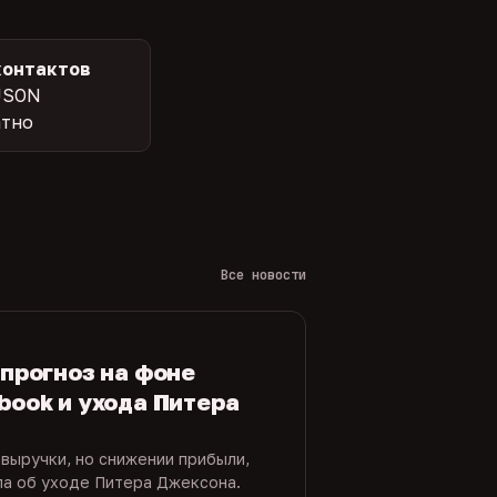
контактов
JSON
атно
Все новости
 прогноз на фоне
book и ухода Питера
 выручки, но снижении прибыли,
ла об уходе Питера Джексона.