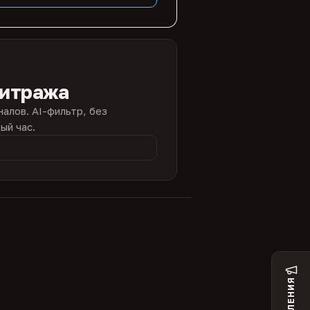
битража
налов. AI-фильтр, без
ый час.