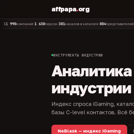
affpapa
.
org
0
1 630
381
804
325
компаний
персон
каналов в каталоге
представителей
адм
•
•
•
•
ИНСТРУМЕНТЫ ИНДУСТРИИ
Аналитика и
индустрии
Индекс спроса iGaming, катал
базы C-level контактов. Всё б
NeBlask — индекс iGaming