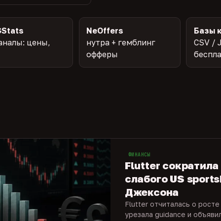
Stats
NeOffers
Базы 
аналы: цены,
нутра + гемблинг
CSV / 
офферы
беспл
ФИНАНСЫ
Flutter сократила
слабого US sports
Джексона
Flutter отчиталась о росте
урезала guidance и объяви