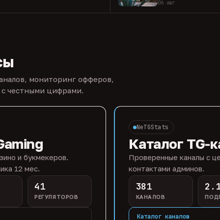
06 авг
сы
каналов, мониторинг офферов,
 с честными цифрами.
NeTGStats
Gaming
Каталог TG-к
зино и букмекеров.
Проверенные каналы с це
ика 12 мес.
контактами админов.
41
381
2.
РЕГУЛЯТОРОВ
КАНАЛОВ
ПОД
Каталог каналов