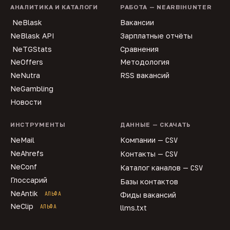
АНАЛИТИКА И КАТАЛОГИ
РАБОТА — NEARBIHUNTER
NeBlask
Вакансии
NeBlask API
Зарплатные отчёты
NeTGStats
Сравнения
NeOffers
Методология
NeNutra
RSS вакансий
NeGambling
Новости
ИНСТРУМЕНТЫ
ДАННЫЕ — СКАЧАТЬ
NeMail
Компании —
CSV
NeAhrefs
Контакты —
CSV
NeConf
Каталог каналов —
CSV
Глоссарий
Базы контактов
NeAntik
АЛЬФА
Фиды вакансий
NeClip
АЛЬФА
llms.txt