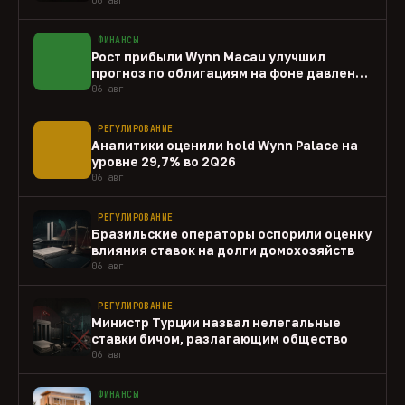
ФИНАНСЫ
Рост прибыли Wynn Macau улучшил
прогноз по облигациям на фоне давления
capex
06 авг
РЕГУЛИРОВАНИЕ
Аналитики оценили hold Wynn Palace на
уровне 29,7% во 2Q26
06 авг
РЕГУЛИРОВАНИЕ
Бразильские операторы оспорили оценку
влияния ставок на долги домохозяйств
06 авг
РЕГУЛИРОВАНИЕ
Министр Турции назвал нелегальные
ставки бичом, разлагающим общество
06 авг
ФИНАНСЫ