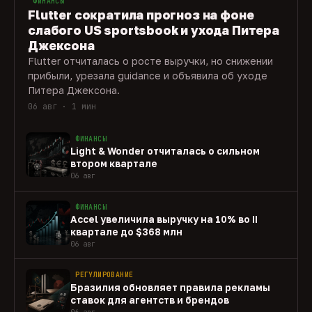
ФИНАНСЫ
Flutter сократила прогноз на фоне
слабого US sportsbook и ухода Питера
Джексона
Flutter отчиталась о росте выручки, но снижении
прибыли, урезала guidance и объявила об уходе
Питера Джексона.
06 авг · 1 мин
ФИНАНСЫ
Light & Wonder отчиталась о сильном
втором квартале
06 авг
ФИНАНСЫ
Accel увеличила выручку на 10% во II
квартале до $368 млн
06 авг
РЕГУЛИРОВАНИЕ
Бразилия обновляет правила рекламы
ставок для агентств и брендов
06 авг