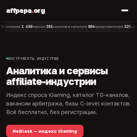
affpapa
.
org
1 630
381
804
325
паний
персон
каналов в каталоге
представителей
админов
•
•
•
•
ИНСТРУМЕНТЫ ИНДУСТРИИ
Аналитика и сервисы
affiliate-индустрии
Индекс спроса iGaming, каталог TG-каналов,
вакансии арбитража, базы C-level контактов.
Всё бесплатно, без регистрации.
NeBlask — индекс iGaming