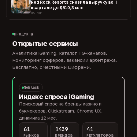
Red Rock Resorts снизила выручку во II
квартале до $510,3 млн
06 авг
ПРОДУКТЫ
Открытые сервисы
Аналитика iGaming, каталог TG-каналов,
мониторинг офферов, вакансии арбитража.
Бесплатно, с честными цифрами.
NeBlask
Индекс спроса iGaming
Поисковый спрос на бренды казино и
букмекеров. Clickstream, Chrome UX,
динамика 12 мес.
61
1439
41
РЫНКОВ
БРЕНДОВ
РЕГУЛЯТОРОВ