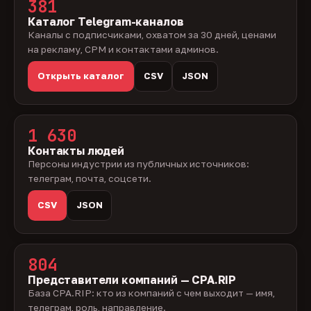
381
Каталог Telegram-каналов
Каналы с подписчиками, охватом за 30 дней, ценами
на рекламу, CPM и контактами админов.
Открыть каталог
CSV
JSON
1 630
Контакты людей
Персоны индустрии из публичных источников:
телеграм, почта, соцсети.
CSV
JSON
804
Представители компаний — CPA.RIP
База CPA.RIP: кто из компаний с чем выходит — имя,
телеграм, роль, направление.