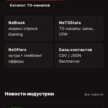
Каталог TG-каналов
NeBlask
NeTGStats
индекс спроса
TG-каналы: цены,
iGaming
CPM
NeOffers
Базы контактов
нутра + гемблинг
CSV / JSON
офферы
бесплатно
Новости индустрии
Все новости