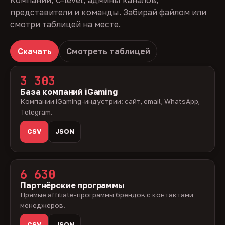
Компании, C-level, админы каналов,
представители и команды. Забирай файлом или
смотри таблицей на месте.
Скачать
Смотреть таблицей
3 303
База компаний iGaming
Компании iGaming-индустрии: сайт, email, WhatsApp,
Telegram.
CSV
JSON
6 630
Партнёрские программы
Прямые affiliate-программы брендов с контактами
менеджеров.
CSV
JSON