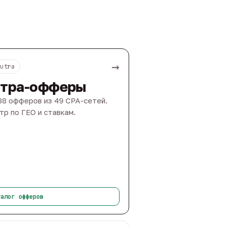
→
Nutra
тра-офферы
88 офферов из 49 CPA-сетей.
тр по ГЕО и ставкам.
талог офферов