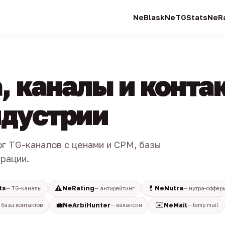
NeBlask
NeTGStats
NeRa
, каналы и конта
индустрии
ог TG-каналов с ценами и CPM, базы
трации.
⚠️
💊
ts
NeRating
NeNutra
— TG-каналы
— антирейтинг
— нутра-оффер
💼
✉️
NeArbiHunter
NeMail
 базы контактов
— вакансии
— temp mail