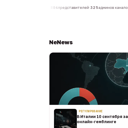
0
компаний
·
1 630
персон
·
804
представителей
·
325
админов каналов
·
NeNews
РЕГУЛИРОВАНИЕ
В Италии 10 сентября з
онлайн-гемблинге