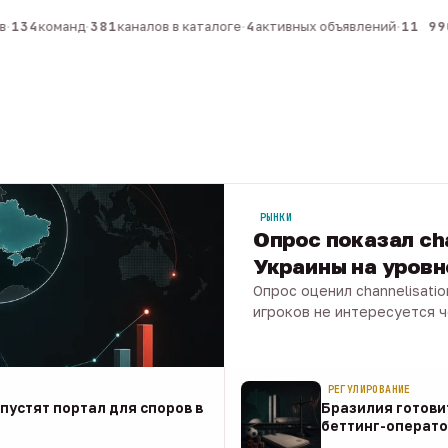
134
команд
·
381
каналов в каталоге
·
4
активных объявлений
·
11 990
РЫНКИ
Опрос показал ch
Украины на уров
Опрос оценил channelisati
игроков не интересуется 
07 авг · 1 мин
РЕГУЛИРОВАНИЕ
апустят портал для споров в
Бразилия готови
беттинг-операто