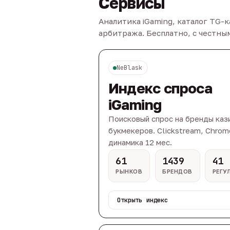
Сервисы
Аналитика iGaming, каталог TG-
арбитража. Бесплатно, с честн
NeBlask
Индекс спроса
iGaming
Поисковый спрос на бренды каз
букмекеров. Clickstream, Chrom
динамика 12 мес.
61
1439
41
РЫНКОВ
БРЕНДОВ
РЕГУ
Открыть индекс