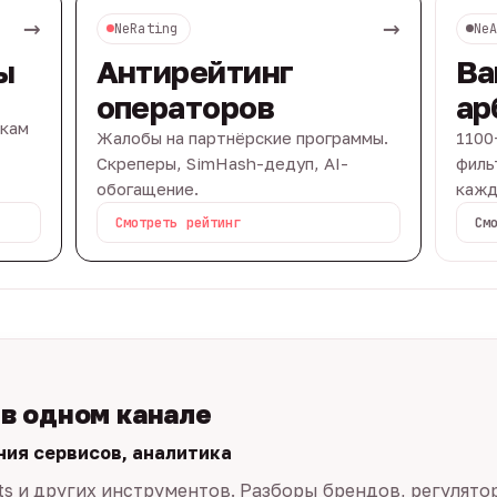
→
→
NeRating
Ne
ы
Антирейтинг
Ва
операторов
ар
вкам
Жалобы на партнёрские программы.
1100
Скреперы, SimHash-дедуп, AI-
филь
обогащение.
кажд
Смотреть рейтинг
См
 в одном канале
ния сервисов, аналитика
ts и других инструментов. Разборы брендов, регулято