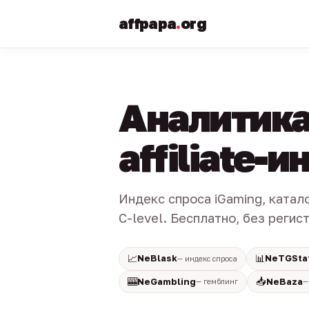
affpapa
.
org
Аналитика
affiliate-
Индекс спроса iGaming, катал
C-level. Бесплатно, без регис
📈
📊
NeBlask
NeTGSta
— индекс спроса
🎰
📥
NeGambling
NeBaza
— гемблинг
—