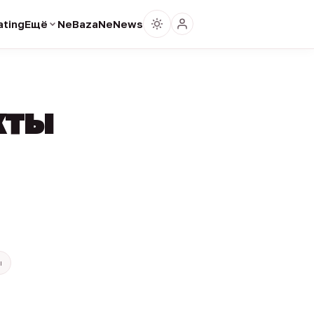
ting
Ещё
NeBaza
NeNews
кты
ы