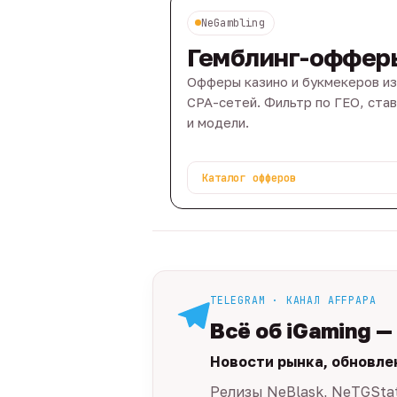
NeGambling
Гемблинг-оффер
Офферы казино и букмекеров из
CPA-сетей. Фильтр по ГЕО, ста
и модели.
Каталог офферов
TELEGRAM · КАНАЛ AFFPAPA
Всё об iGaming —
Новости рынка, обновле
Релизы NeBlask, NeTGSta