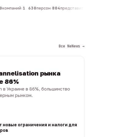
компаний
·
1 630
персон
·
804
представителей
·
325
админов каналов
·
Все NeNews →
annelisation рынка
не 86%
on в Украине в 86%, большинство
черным рынком.
т новые ограничения и налоги для
ров