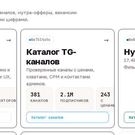
каналов, нутра-офферы, вакансии
ыми цифрами.
→
→
NeTGStats
Ne
Каталог TG-
Ну
каналов
17,4
Филь
ино и
Проверенные каналы с ценами,
e UX,
охватами, CPM и контактами
админов.
381
2.1M
243
ЛЯТОРОВ
КАНАЛОВ
ПОДПИСЧИКОВ
С
ЦЕНАМИ
Каталог каналов
Ка