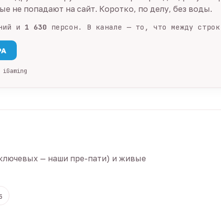
е не попадают на сайт. Коротко, по делу, без воды.
ний и
1 630
персон. В канале — то, что между строк
PA
 iGaming
ключевых — наши пре-пати) и живые
5