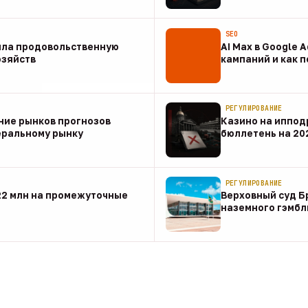
07 авг
SEO
ила продовольственную
AI Max в Google 
озяйств
кампаний и как 
07 авг
РЕГУЛИРОВАНИЕ
ние рынков прогнозов
Казино на иппод
еральному рынку
бюллетень на 20
07 авг
РЕГУЛИРОВАНИЕ
22 млн на промежуточные
Верховный суд Б
наземного гэмбл
07 авг