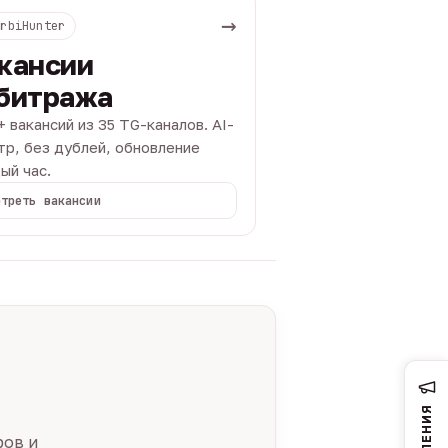
→
ArbiHunter
кансии
битража
+ вакансий из 35 TG-каналов. AI-
тр, без дублей, обновление
ый час.
отреть вакансии
ров и