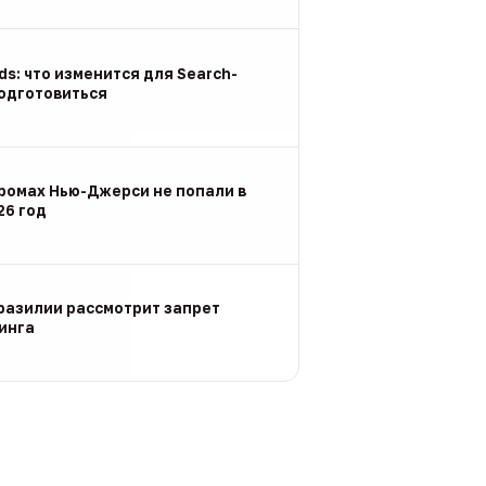
Ads: что изменится для Search-
подготовиться
ромах Нью-Джерси не попали в
26 год
разилии рассмотрит запрет
инга