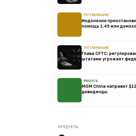
07 авг
РЕГУЛИРОВАНИЕ
Индонезия приостанов
помощь 1,49 млн домох
07 авг
РЕГУЛИРОВАНИЕ
Глава CFTC: регулирова
штатами угрожает фед
07 авг
ФИНАНСЫ
MGM China направит $1
дивиденды
07 авг
ПРОДУКТЫ